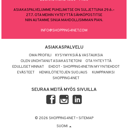
ASIAKASPALVELUMME PUHELIMITSE ON SULJETTUNA 29.6.–
27.7. OTA MEIHIN YHTEYTTÄ SÄHKÖPOSTITSE
NIIN AUTAMME SINUA MAHDOLLISIMMAN PIAN.
INFO@SHOPPING4NET.COM
ASIAKASPALVELU
OMA PROFIILI
KYSYMYKSIÄ & VASTAUKSIA
OLEN UNOHTANUT ASIAKASTIETONI
OTA YHTEYTTÄ
EDULLISET HINNAT
EHDOT - SHOPPING4NETIN MYYNTIEHDOT
EVÄSTEET
HENKILÖTIETOJEN SUOJAUS
KUMPPANIKSI
SHOPPING4NET
SEURAA MEITÄ MYÖS SIVUILLA
© 2026 SHOPPING4NET
•
SITEMAP
SUOMI