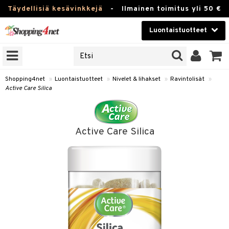
Täydellisiä kesävinkkejä
-
Ilmainen toimitus yli 50 €
Luontaistuotteet
ERKKEJÄ
Kauneudenhoito
JAT
UOTTEITA
Piilolinssit
Shopping4net
»
Luontaistuotteet
»
Nivelet & lihakset
»
Ravintolisät
»
Active Care Silica
Luontaistuotteet
silmät
Apteekki
suus
Active Care Silica
apot
Fitness
Koti & Sisustus
Lelut, Lapsi & Vauva
kkeet
Tuotemerkkejä
otteet
ät & pähkinät
Kampanjat
iho & kynnet
en