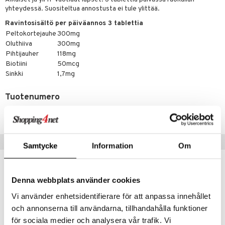
ndra
yhteydessä. Suositeltua annostusta ei tule ylittää.
neraalit
uskyky
Ravintosisältö per päiväannos 3 tablettia
Peltokortejauhe
300mg
Oluthiiva
300mg
Pihtijauher
118mg
Biotiini
50mcg
Sinkki
1,7mg
Tuotenumero
HACS1-K8-150
Suositut tuotteet
Samtycke
Information
Om
kampanja
-20%
Denna webbplats använder cookies
Vi använder enhetsidentifierare för att anpassa innehållet
och annonserna till användarna, tillhandahålla funktioner
för sociala medier och analysera vår trafik. Vi