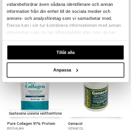
vidarebefordrar även sådana identifierare och annan
information från din enhet till de sociala medier och
annons- och analysföretag som vi samarbetar med.
Dessa kan i sin tur kombinera informationen med annan
Elexir Kollagen 100 % Peptan kollagen
BioSalma Omega3 Forte 70% 1000mg
ELEXIR PHARMA
BIOSALMA
information som du har tillhandahållit eller som de har
samlat in när du har använt deras tjänster. Du godkänner
26,90
10,32
12,90
€
€
(
€
)
våra cookies vid fortsatt användande av vår webbplats.
Tillåt alla
kampanja
-20%
Anpassa
Saatavana useana vaihtoehtona
Pure Collagen 91% Protein
Genacol
BIOSALMA
GENACOL