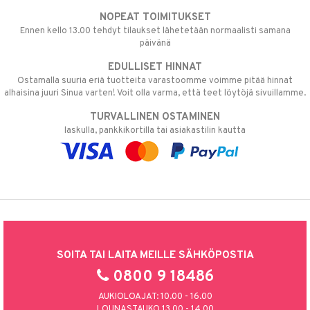
NOPEAT TOIMITUKSET
Ennen kello 13.00 tehdyt tilaukset lähetetään normaalisti samana
päivänä
EDULLISET HINNAT
Ostamalla suuria eriä tuotteita varastoomme voimme pitää hinnat
alhaisina juuri Sinua varten! Voit olla varma, että teet löytöjä sivuillamme.
TURVALLINEN OSTAMINEN
laskulla, pankkikortilla tai asiakastilin kautta
SOITA TAI LAITA MEILLE SÄHKÖPOSTIA
0800 9 18486
AUKIOLOAJAT: 10.00 - 16.00
LOUNASTAUKO 13.00 - 14.00