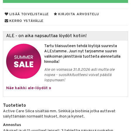
iot
rasvahapot
yt
ie
ideriviinietikka
svahapot
i-intoleranssi
LISÄÄ TOIVELISTALLE
KIRJOITA ARVOSTELU
talon kuorinta
d
KERRO YSTÄVÄLLE
talovoiteet
verisuonet
t
ood
ALE - on aika napsauttaa löydöt kotiin!
 terveydenhuoltoa
poltto
rolia alentavat
Tartu tilaisuuteen tehdä löytöjä suuresta
uolisto
rasvahapot
ta
ALEstamme. Juuri nyt tarjoamme suuren
valikoiman jännittäviä tuotteita alennetuilla
inen
hiuspuu
ostuttimet
uutta säätelevät
hinnoilla!
Ale on voimassa 31.8.2026 asti mutta ole
t
riset rasvahapot
evitys
t
iini
nopea - suosikkituotteesi voivat päästä
loppumaan!
 energiaa
nia vahvistavat
 & helpottava
 & K
Näe kaikki ale-löydöt »
apia
tus
& nenä & kurkku
idantit
g
spalvelu
ulatus
iinit
Tuotetieto
ksiä & vastauksia
Active Care Silica sisältää mm. Sinkkiä ja biotiinia jotka auttavat
o
puli
iinit
säilyttämään normaalit hiukset, ihon ja kynnet.
tuotetta
n
uuri
Annostus
 verkkokaupasta
Aikuiset ja yli 11-vuotiaat lapset: 3 tablettia päivässä ruokailun