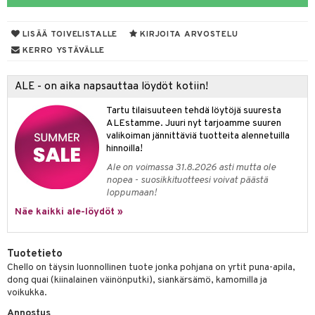
yt
ie
LISÄÄ TOIVELISTALLE
KIRJOITA ARVOSTELU
talon kuorinta
 lihakset
KERRO YSTÄVÄLLE
talovoiteet
udottaminen
lisät
ALE - on aika napsauttaa löydöt kotiin!
pot
sti käytettävät
n korvaaminen
Tartu tilaisuuteen tehdä löytöjä suuresta
iot
rasvahapot
ALEstamme. Juuri nyt tarjoamme suuren
valikoiman jännittäviä tuotteita alennetuilla
ideriviinietikka
svahapot
i-intoleranssi
hinnoilla!
Ale on voimassa 31.8.2026 asti mutta ole
d
nopea - suosikkituotteesi voivat päästä
loppumaan!
verisuonet
t
ood
Näe kaikki ale-löydöt »
 terveydenhuoltoa
poltto
rolia alentavat
uolisto
rasvahapot
ta
Tuotetieto
Chello on täysin luonnollinen tuote jonka pohjana on yrtit puna-apila,
inen
hiuspuu
ostuttimet
uutta säätelevät
dong quai (kiinalainen väinönputki), siankärsämö, kamomilla ja
voikukka.
t
riset rasvahapot
evitys
t
iini
Annostus