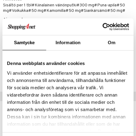
 energiaa
nia vahvistavat
 & helpottava
 & K
Sisältö per 1 tbl#Kiinalainen väinönputki#300 mg#Puna-apila#50
mg#Voikukka#50 mg#Kamomilla#50 mg#Siankärsämö#50 mg#
apia
tus
& nenä & kurkku
idantit
g
spalvelu
Ainesosat
ulatus
iinit
Aineosat: Yrttiuutteet: kiinalainen väinönputki/Angelica sinensis,
ksiä & vastauksia
puna-apila/trifolium pratense, voikukka/Taraxacum officinalis,
o
puli
iinit
kamomilla/Matricaria chamomilla, siankärsämö/Achillea millifolium.
tuotetta
Tabletinapuaine: dikalsiumfosfaatti, mikrokristallisoitu selluloosa,
Samtycke
Information
Om
n
uuri
perunatärkkelys, polyvinyylipyrrolidoni, magnesiumstearaatti,
 verkkokaupasta
piidioksidi, sellakki.
ndra
Denna webbplats använder cookies
neraalit
uskyky
Tuotenumero
Vi använder enhetsidentifierare för att anpassa innehållet
HCHEL-MZ-60
och annonserna till användarna, tillhandahålla funktioner
för sociala medier och analysera vår trafik. Vi
vidarebefordrar även sådana identifierare och annan
Vinkkejä sinulle
information från din enhet till de sociala medier och
annons- och analysföretag som vi samarbetar med.
Dessa kan i sin tur kombinera informationen med annan
information som du har tillhandahållit eller som de har
samlat in när du har använt deras tjänster. Du godkänner