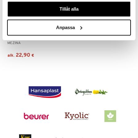
våra cookies vid fortsatt användande av vår webbplats.
Tillåt alla
Anpassa
Saatavana useana vaihtoehtona
Chello Forte
MEZINA
22,90
alk.
€