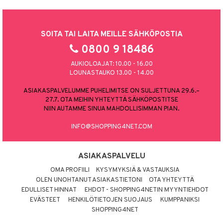
SOITA TAI LAITA MEILLE SÄHKÖPOSTIA
0800 9 18486
AUKIOLOAJAT: 10.00 - 16.00
LOUNASTAUKO 13.00 - 14.00
ASIAKASPALVELUMME PUHELIMITSE ON SULJETTUNA 29.6.–
27.7. OTA MEIHIN YHTEYTTÄ SÄHKÖPOSTITSE
NIIN AUTAMME SINUA MAHDOLLISIMMAN PIAN.
INFO@SHOPPING4NET.COM
ASIAKASPALVELU
OMA PROFIILI
KYSYMYKSIÄ & VASTAUKSIA
OLEN UNOHTANUT ASIAKASTIETONI
OTA YHTEYTTÄ
EDULLISET HINNAT
EHDOT - SHOPPING4NETIN MYYNTIEHDOT
EVÄSTEET
HENKILÖTIETOJEN SUOJAUS
KUMPPANIKSI
SHOPPING4NET