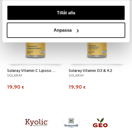
våra cookies vid fortsatt användande av vår webbplats.
Tillåt alla
Anpassa
Solaray Vitamin C Liposomal
Solaray Vitamin D3 & K2
SOLARAY
SOLARAY
19,90
19,90
€
€