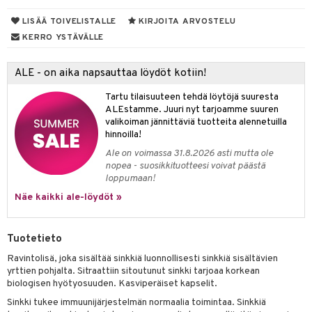
yt
LISÄÄ TOIVELISTALLE
KIRJOITA ARVOSTELU
KERRO YSTÄVÄLLE
talon kuorinta
talovoiteet
ALE - on aika napsauttaa löydöt kotiin!
 lihakset
udottaminen
lisät
Tartu tilaisuuteen tehdä löytöjä suuresta
ALEstamme. Juuri nyt tarjoamme suuren
pot
s & imetys
sti käytettävät
n korvaaminen
valikoiman jännittäviä tuotteita alennetuilla
hinnoilla!
iot
lisät
rasvahapot
Ale on voimassa 31.8.2026 asti mutta ole
nopea - suosikkituotteesi voivat päästä
 halu
ideriviinietikka
svahapot
i-intoleranssi
loppumaan!
d
vuodet & PMS
Näe kaikki ale-löydöt »
verisuonet
ie
t
ood
Tuotetieto
 terveydenhuoltoa
poltto
rolia alentavat
Ravintolisä, joka sisältää sinkkiä luonnollisesti sinkkiä sisältävien
uolisto
rasvahapot
ta
yrttien pohjalta. Sitraattiin sitoutunut sinkki tarjoaa korkean
biologisen hyötyosuuden. Kasviperäiset kapselit.
inen
hiuspuu
ostuttimet
uutta säätelevät
Sinkki tukee immuunijärjestelmän normaalia toimintaa. Sinkkiä