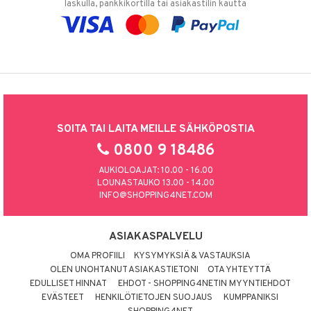
laskulla, pankkikortilla tai asiakastilin kautta
SOITA TAI LAITA MEILLE SÄHKÖPOSTIA
0800 9 18486
AUKIOLOAJAT: 10.00 - 16.00
LOUNASTAUKO 13.00 - 14.00
INFO@SHOPPING4NET.COM
ASIAKASPALVELU
OMA PROFIILI
KYSYMYKSIÄ & VASTAUKSIA
OLEN UNOHTANUT ASIAKASTIETONI
OTA YHTEYTTÄ
EDULLISET HINNAT
EHDOT - SHOPPING4NETIN MYYNTIEHDOT
EVÄSTEET
HENKILÖTIETOJEN SUOJAUS
KUMPPANIKSI