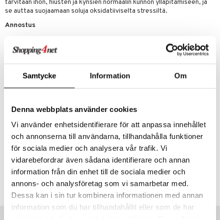
tarvitaan ihon, hiusten ja kynsien normaalin kunnon ylläpitämiseen, ja
t
riset rasvahapot
evitys
t
iini
se auttaa suojaamaan soluja oksidatiiviselta stressiltä.
 energiaa
nia vahvistavat
 & helpottava
 & K
Annostus
apia
tus
& nenä & kurkku
idantit
g
1 kapseli päivässä ruoan tai juoman kanssa.
spalvelu
Tämä on ravintolisä. Suositeltua vuorokausiannosta ei saa ylittää.
ulatus
iinit
Ravintolisiä ei tule käyttää monipuolisen ruokavalion vaihtoehtona.
ksiä & vastauksia
Säilytettävä pienten lasten ulottumattomissa.
o
puli
iinit
Samtycke
Information
Om
tuotetta
Ainesosat
n
uuri
 verkkokaupasta
Sakeuttamisaine (mikrokiteinen selluloosa), sinkki (sinkkisitraatti),
ndra
kurpitsansiemenet (
Cucurbita pepo
), luonnonriisiuute,
Denna webbplats använder cookies
paakkuuntumisenestoaine (kalsiumsilikaatit, rasvahappojen
neraalit
uskyky
Vi använder enhetsidentifierare för att anpassa innehållet
magnesiumsuolat). Kasviskapseli (sakeuttamisaine
(hydroksipropyylimetyyliselluloosa, gellaanikumi), säilöntäaine
och annonserna till användarna, tillhandahålla funktioner
(kaliumasetaatti)).
för sociala medier och analysera vår trafik. Vi
vidarebefordrar även sådana identifierare och annan
Tuotenumero
information från din enhet till de sociala medier och
HBGS1-TY-60
annons- och analysföretag som vi samarbetar med.
Dessa kan i sin tur kombinera informationen med annan
information som du har tillhandahållit eller som de har
Vinkkejä sinulle
samlat in när du har använt deras tjänster. Du godkänner