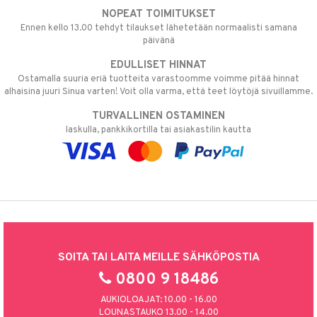
NOPEAT TOIMITUKSET
Ennen kello 13.00 tehdyt tilaukset lähetetään normaalisti samana
päivänä
EDULLISET HINNAT
Ostamalla suuria eriä tuotteita varastoomme voimme pitää hinnat
alhaisina juuri Sinua varten! Voit olla varma, että teet löytöjä sivuillamme.
TURVALLINEN OSTAMINEN
laskulla, pankkikortilla tai asiakastilin kautta
SOITA TAI LAITA MEILLE SÄHKÖPOSTIA
0800 9 18486
AUKIOLOAJAT: 10.00 - 16.00
LOUNASTAUKO 13.00 - 14.00