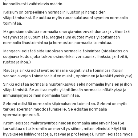
t
riset rasvahapot
evitys
t
iini
luonnollisesti vaihtelevin määrin.
Kalsium on tarpeellinen normaalin luuston ja hampaiden
 energiaa
nia vahvistavat
 & helpottava
 & K
ylläpitämiseksi. Se auttaa myös ruoansulatusentsyymien normaalia
toimintaa.
apia
tus
& nenä & kurkku
idantit
g
spalvelu
Magnesium edistää normaalia energia-aineenvaihduntaa ja vähentää
ulatus
iinit
väsymystä ja uupumista. Magnesium auttaa myös ylläpitämään
ksiä & vastauksia
normaalia lihastoimintaa ja hermoston normaalia toimintaa.
o
puli
iinit
tuotetta
Mangaani edistää sidekudoksen normaalia toimintaa (sidekudos on
n
uuri
suojaava kudos joka tukee esimerkiksi verisuonia, lihaksia, jänteitä,
 verkkokaupasta
rustoa ja ihoa.)
ndra
Rauta ja sinkki edistävät normaalia kognitiivista toimintaa (toisin
sanoen aivojen toimintaa kuten muisti, oppiminen ja keskittymiskyky).
neraalit
uskyky
Sinkki edistää normaalia hiustenkasvua sekä normaalia kynsien ja ihon
ylläpitämistä. Se auttaa myös ylläpitämään normaalia näkökykyä ja
immuunijärjestelmän normaalia toimintaa.
Seleeni edistää normaalia kilpirauhasen toimintaa. Seleeni on myös
tärkeä sperman muodostumiselle. Se edistää normaalia
spermatogeneesiä.
Kromi edistää makroravintoaineiden normaalia aineenvaihtoa (Se
tarkoittaa että kromilla on merkitys siihen, miten elimistö käyttää
hyväkseen hiilihydraatteja, rasvaa ja proteiineja). Kromi edistää myös