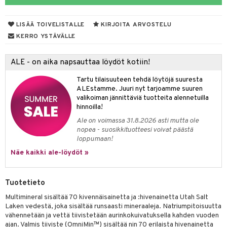
yt
LISÄÄ TOIVELISTALLE
KIRJOITA ARVOSTELU
talon kuorinta
KERRO YSTÄVÄLLE
talovoiteet
 lihakset
ALE - on aika napsauttaa löydöt kotiin!
udottaminen
lisät
Tartu tilaisuuteen tehdä löytöjä suuresta
pot
s & imetys
sti käytettävät
n korvaaminen
ALEstamme. Juuri nyt tarjoamme suuren
valikoiman jännittäviä tuotteita alennetuilla
iot
lisät
rasvahapot
hinnoilla!
Ale on voimassa 31.8.2026 asti mutta ole
 halu
ideriviinietikka
svahapot
i-intoleranssi
nopea - suosikkituotteesi voivat päästä
loppumaan!
d
vuodet & PMS
Näe kaikki ale-löydöt »
verisuonet
ie
t
ood
 terveydenhuoltoa
poltto
rolia alentavat
Tuotetieto
uolisto
rasvahapot
ta
Multimineral sisältää 70 kivennäisainetta ja :hivenainetta Utah Salt
Laken vedestä, joka sisältää runsaasti mineraaleja. Natriumpitoisuutta
inen
hiuspuu
ostuttimet
uutta säätelevät
vähennetään ja vettä tiivistetään aurinkokuivatuksella kahden vuoden
ajan. Valmis tiiviste (OmniMin™) sisältää nin 70 erilaista hivenainetta