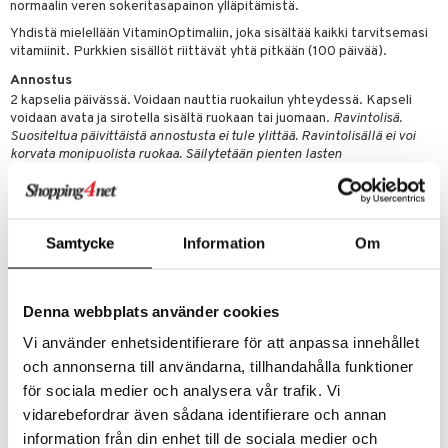
normaalin veren sokeritasapainon ylläpitämistä.
Yhdistä mielellään VitaminOptimaliin, joka sisältää kaikki tarvitsemasi
vitamiinit. Purkkien sisällöt riittävät yhtä pitkään (100 päivää).
Annostus
2 kapselia päivässä. Voidaan nauttia ruokailun yhteydessä. Kapseli
voidaan avata ja sirotella sisältä ruokaan tai juomaan.
Ravintolisä.
Suositeltua päivittäistä annostusta ei tule ylittää. Ravintolisällä ei voi
korvata monipuolista ruokaa. Säilytetään pienten lasten
ulottumattomissa.
Ainesosat
Magnesiumsitraatti, kalsium levästä (Lithothamnium sp),
Samtycke
Information
Om
rautafumaraatti, sinkkisitraatti, hivenaineet (OmniMin™),
seleenimetioniini, mangaanisitraatti, piidioksidi bambu-uutteesta
(Bambusa arundinacea), sinkkipikolinaatti, kromipikolinaatti.
Kasviperäinen kapselli on valmistettu selluloosasta.
Denna webbplats använder cookies
Sisältö 2 kapselia kohden
Vi använder enhetsidentifierare för att anpassa innehållet
Magnesium
140 mg
och annonserna till användarna, tillhandahålla funktioner
Kalsium
128 mg
för sociala medier och analysera vår trafik. Vi
Rauta
14 mg
Sinkki
10 mg
vidarebefordrar även sådana identifierare och annan
Mangaani
2 mg
information från din enhet till de sociala medier och