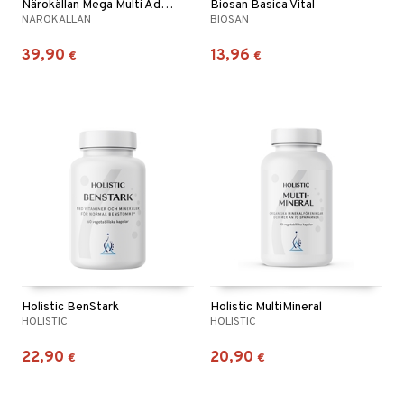
Närokällan Mega Multi Advanced
Biosan Basica Vital
NÄROKÄLLAN
BIOSAN
39,90
13,96
€
€
Holistic BenStark
Holistic MultiMineral
HOLISTIC
HOLISTIC
22,90
20,90
€
€