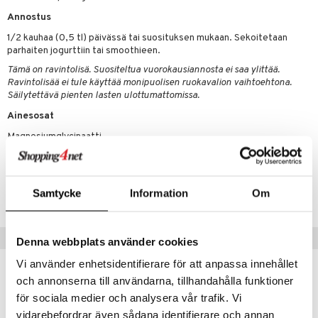
t
riset rasvahapot
evitys
t
iini
Annostus
 energiaa
nia vahvistavat
 & helpottava
 & K
1/2 kauhaa (0,5 tl) päivässä tai suosituksen mukaan. Sekoitetaan
parhaiten jogurttiin tai smoothieen.
apia
tus
& nenä & kurkku
idantit
g
spalvelu
Tämä on ravintolisä. Suositeltua vuorokausiannosta ei saa ylittää.
ulatus
iinit
Ravintolisää ei tule käyttää monipuolisen ruokavalion vaihtoehtona.
ksiä & vastauksia
Säilytettävä pienten lasten ulottumattomissa.
o
puli
iinit
tuotetta
Ainesosat
n
uuri
Magnesiumglycinaatti
 verkkokaupasta
ndra
Tuotenumero
neraalit
uskyky
Samtycke
Information
Om
HABB3-UF-175
Vinkkejä sinulle
Denna webbplats använder cookies
Vi använder enhetsidentifierare för att anpassa innehållet
och annonserna till användarna, tillhandahålla funktioner
för sociala medier och analysera vår trafik. Vi
eco
eco
vidarebefordrar även sådana identifierare och annan