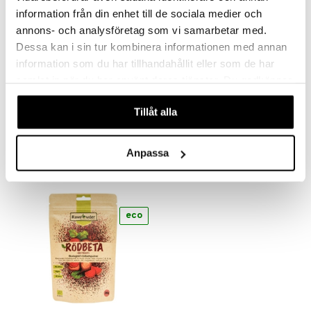
information från din enhet till de sociala medier och
annons- och analysföretag som vi samarbetar med.
Dessa kan i sin tur kombinera informationen med annan
information som du har tillhandahållit eller som de har
samlat in när du har använt deras tjänster. Du godkänner
våra cookies vid fortsatt användande av vår webbplats.
Rawpowder Nässelpulver EKO
Rawpowder Nyponpulver EKO
RAWPOWDER
RAWPOWDER
Tillåt alla
7,93
12,90
€
€
Anpassa
eco