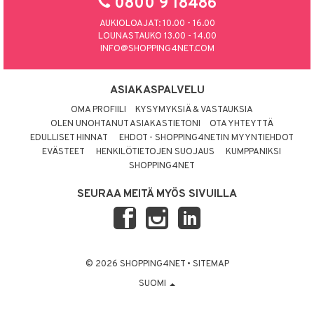
0800 9 18486
AUKIOLOAJAT: 10.00 - 16.00
LOUNASTAUKO 13.00 - 14.00
INFO@SHOPPING4NET.COM
ASIAKASPALVELU
OMA PROFIILI
KYSYMYKSIÄ & VASTAUKSIA
OLEN UNOHTANUT ASIAKASTIETONI
OTA YHTEYTTÄ
EDULLISET HINNAT
EHDOT - SHOPPING4NETIN MYYNTIEHDOT
EVÄSTEET
HENKILÖTIETOJEN SUOJAUS
KUMPPANIKSI
SHOPPING4NET
SEURAA MEITÄ MYÖS SIVUILLA
© 2026 SHOPPING4NET
•
SITEMAP
SUOMI