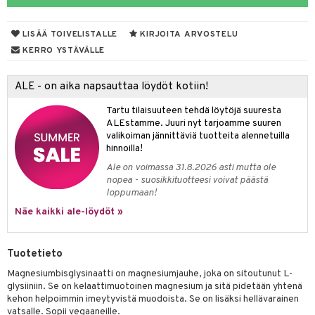
yt
LISÄÄ TOIVELISTALLE
KIRJOITA ARVOSTELU
talon kuorinta
KERRO YSTÄVÄLLE
talovoiteet
 lihakset
ALE - on aika napsauttaa löydöt kotiin!
udottaminen
lisät
Tartu tilaisuuteen tehdä löytöjä suuresta
pot
s & imetys
sti käytettävät
n korvaaminen
ALEstamme. Juuri nyt tarjoamme suuren
valikoiman jännittäviä tuotteita alennetuilla
iot
lisät
rasvahapot
hinnoilla!
Ale on voimassa 31.8.2026 asti mutta ole
 halu
ideriviinietikka
svahapot
i-intoleranssi
nopea - suosikkituotteesi voivat päästä
loppumaan!
d
vuodet & PMS
Näe kaikki ale-löydöt »
verisuonet
ie
t
ood
 terveydenhuoltoa
poltto
rolia alentavat
Tuotetieto
uolisto
rasvahapot
ta
Magnesiumbisglysinaatti on magnesiumjauhe, joka on sitoutunut L-
glysiiniin. Se on kelaattimuotoinen magnesium ja sitä pidetään yhtenä
inen
hiuspuu
ostuttimet
uutta säätelevät
kehon helpoimmin imeytyvistä muodoista. Se on lisäksi hellävarainen
vatsalle. Sopii vegaaneille.