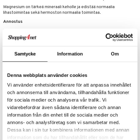
t
riset rasvahapot
evitys
t
iini
Magnesium on tärkeä mineraali keholle ja edistää normaalia
lihastoimintaa sekä hermoston normaalia toimintaa.
 energiaa
nia vahvistavat
 & helpottava
 & K
Annostus
apia
tus
& nenä & kurkku
idantit
g
spalvelu
1 tabletti päivässä. Suositeltua vuorokausiannosta ei saa ylittää.
ulatus
iinit
Ravintolisiä ei tule käyttää monipuolisen ruokavalion vaihtoehtona,
ksiä & vastauksia
terveelliset elämäntavat ovat tärkeitä. Säilytä kuivassa
o
puli
iinit
huoneenlämmössä ja poissa pienten lasten ulottuvilta.
tuotetta
Samtycke
Information
Om
Ainesosat
n
uuri
 verkkokaupasta
Magnesium (magnesiumhydroksidi), maltodekstriini, maissitärkkelys,
ndra
pintakäsittelyaine (magnesiumsuolat rasvahapoista,
Denna webbplats använder cookies
hydroksipropyylimetyyliselluloosa, talkki, modifioitu tärkkelys,
neraalit
uskyky
hydroksipropyyliselluloosa, karnaubavaha), täyteaine (poikkisidottu
Vi använder enhetsidentifierare för att anpassa innehållet
natriumkarboksimetyyliselluloosa), kosteudensäilyttäjä (glyseroli),
och annonserna till användarna, tillhandahålla funktioner
kasvirasva (kookospähkinästä).
för sociala medier och analysera vår trafik. Vi
vidarebefordrar även sådana identifierare och annan
information från din enhet till de sociala medier och
Tuotenumero
annons- och analysföretag som vi samarbetar med.
HPDG9-ZO-100
Dessa kan i sin tur kombinera informationen med annan
information som du har tillhandahållit eller som de har