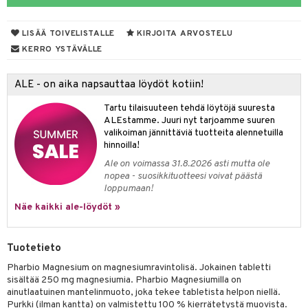
yt
LISÄÄ TOIVELISTALLE
KIRJOITA ARVOSTELU
talon kuorinta
KERRO YSTÄVÄLLE
talovoiteet
 lihakset
ALE - on aika napsauttaa löydöt kotiin!
udottaminen
lisät
Tartu tilaisuuteen tehdä löytöjä suuresta
pot
s & imetys
sti käytettävät
n korvaaminen
ALEstamme. Juuri nyt tarjoamme suuren
valikoiman jännittäviä tuotteita alennetuilla
iot
lisät
rasvahapot
hinnoilla!
Ale on voimassa 31.8.2026 asti mutta ole
 halu
ideriviinietikka
svahapot
i-intoleranssi
nopea - suosikkituotteesi voivat päästä
loppumaan!
d
vuodet & PMS
Näe kaikki ale-löydöt »
verisuonet
ie
t
ood
 terveydenhuoltoa
poltto
rolia alentavat
Tuotetieto
uolisto
rasvahapot
ta
Pharbio Magnesium on magnesiumravintolisä. Jokainen tabletti
sisältää 250 mg magnesiumia. Pharbio Magnesiumilla on
inen
hiuspuu
ostuttimet
uutta säätelevät
ainutlaatuinen mantelinmuoto, joka tekee tabletista helpon niellä.
Purkki (ilman kantta) on valmistettu 100 % kierrätetystä muovista.