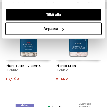
samlat in när du har använt deras tjänster. Du godkänner
Vinkkejä sinulle
våra cookies vid fortsatt användande av vår webbplats.
Tillåt alla
Anpassa
Pharbio Järn + Vitamin C
Pharbio Krom
PHARBIO
PHARBIO
13,96
8,94
€
€