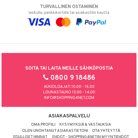
TURVALLINEN OSTAMINEN
laskulla, pankkikortilla tai asiakastilin kautta
SOITA TAI LAITA MEILLE SÄHKÖPOSTIA
0800 9 18486
AUKIOLOAJAT: 10.00 - 16.00
LOUNASTAUKO 13.00 - 14.00
INFO@SHOPPING4NET.COM
ASIAKASPALVELU
OMA PROFIILI
KYSYMYKSIÄ & VASTAUKSIA
OLEN UNOHTANUT ASIAKASTIETONI
OTA YHTEYTTÄ
EDULLISET HINNAT
EHDOT - SHOPPING4NETIN MYYNTIEHDOT