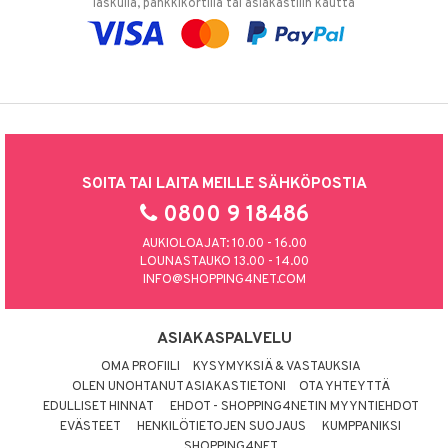
laskulla, pankkikortilla tai asiakastilin kautta
SOITA TAI LAITA MEILLE SÄHKÖPOSTIA
0800 9 18486
AUKIOLOAJAT: 10.00 - 16.00
LOUNASTAUKO 13.00 - 14.00
INFO@SHOPPING4NET.COM
ASIAKASPALVELU
OMA PROFIILI
KYSYMYKSIÄ & VASTAUKSIA
OLEN UNOHTANUT ASIAKASTIETONI
OTA YHTEYTTÄ
EDULLISET HINNAT
EHDOT - SHOPPING4NETIN MYYNTIEHDOT
EVÄSTEET
HENKILÖTIETOJEN SUOJAUS
KUMPPANIKSI
SHOPPING4NET