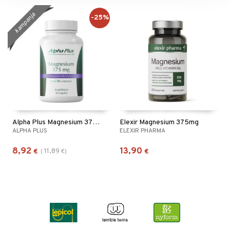
kampanja
-25%
Alpha Plus Magnesium 375mg
Elexir Magnesium 375mg
ALPHA PLUS
ELEXIR PHARMA
8,92
13,90
11,89
€
(
€
)
€