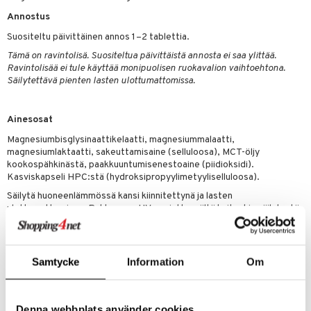
t
riset rasvahapot
evitys
t
iini
Annostus
 energiaa
nia vahvistavat
 & helpottava
 & K
Suositeltu päivittäinen annos 1–2 tablettia.
apia
tus
& nenä & kurkku
idantit
g
Tämä on ravintolisä. Suositeltua päivittäistä annosta ei saa ylittää.
spalvelu
Ravintolisää ei tule käyttää monipuolisen ruokavalion vaihtoehtona.
ulatus
iinit
Säilytettävä pienten lasten ulottumattomissa.
ksiä & vastauksia
o
puli
iinit
tuotetta
Ainesosat
n
uuri
 verkkokaupasta
Magnesiumbisglysinaattikelaatti, magnesiummalaatti,
ndra
magnesiumlaktaatti, sakeuttamisaine (selluloosa), MCT-öljy
kookospähkinästä, paakkuuntumisenestoaine (piidioksidi).
neraalit
uskyky
Kasviskapseli HPC:stä (hydroksipropyylimetyyliselluloosa).
Säilytä huoneenlämmössä kansi kiinnitettynä ja lasten
ulottumattomissa. Pakkaus on UV-suojattu, vältä kuitenkin säilytystä
suorassa auringonvalossa.
Sisältö per 1 kapseli (% saantisuosituksesta) / per 2 kapselia (%
saantisuosituksesta):
Samtycke
Information
Om
Magnesium 120 mg (32%) / 240 mg (64%)
Saantisuositus = Päivittäinen saantisuositus
Denna webbplats använder cookies