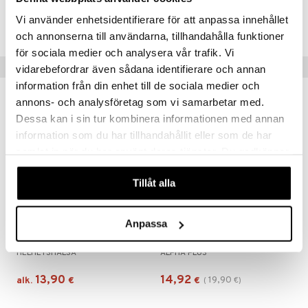
Tuotenumero
Vi använder enhetsidentifierare för att anpassa innehållet
HOM10-Y9-90
och annonserna till användarna, tillhandahålla funktioner
för sociala medier och analysera vår trafik. Vi
Suositut tuotteet
vidarebefordrar även sådana identifierare och annan
information från din enhet till de sociala medier och
kampanja
-25%
annons- och analysföretag som vi samarbetar med.
Dessa kan i sin tur kombinera informationen med annan
information som du har tillhandahållit eller som de har
samlat in när du har använt deras tjänster. Du godkänner
våra cookies vid fortsatt användande av vår webbplats.
Tillåt alla
Saatavana useana vaihtoehtona
Anpassa
MagnesiumOptimal
Alpha Plus Magnesium Synergi
HELHETSHÄLSA
ALPHA PLUS
13,90
14,92
19,90
alk.
€
€
(
€
)