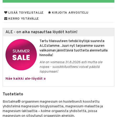
yt
LISÄÄ TOIVELISTALLE
KIRJOITA ARVOSTELU
talon kuorinta
KERRO YSTÄVÄLLE
talovoiteet
 lihakset
ALE - on aika napsauttaa löydöt kotiin!
udottaminen
lisät
Tartu tilaisuuteen tehdä löytöjä suuresta
pot
s & imetys
sti käytettävät
n korvaaminen
ALEstamme. Juuri nyt tarjoamme suuren
valikoiman jännittäviä tuotteita alennetuilla
iot
lisät
rasvahapot
hinnoilla!
Ale on voimassa 31.8.2026 asti mutta ole
 halu
ideriviinietikka
svahapot
i-intoleranssi
nopea - suosikkituotteesi voivat päästä
loppumaan!
d
vuodet & PMS
Näe kaikki ale-löydöt »
verisuonet
ie
t
ood
 terveydenhuoltoa
poltto
rolia alentavat
Tuotetieto
uolisto
rasvahapot
ta
BioSalma® orgaaninen magnesium on huolellisesti koostettu
yhdistelmä magnesium-bisglysinaattia, magnesium-malaattia ja
inen
hiuspuu
ostuttimet
uutta säätelevät
magnesium-laktaattia – kolme orgaanista yhdistettä, joissa
magnesium on sitoutunut orgaanisiin aineisiin.