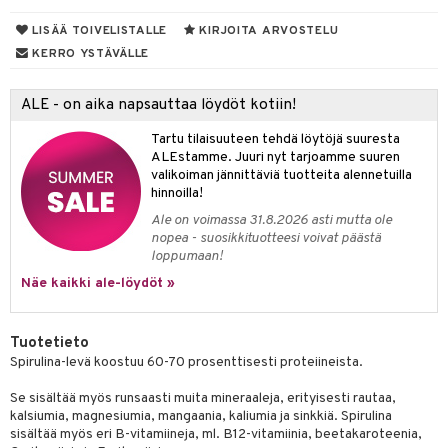
yt
LISÄÄ TOIVELISTALLE
KIRJOITA ARVOSTELU
verisuonet
ie
t
ood
KERRO YSTÄVÄLLE
talon kuorinta
 terveydenhuoltoa
poltto
rolia alentavat
talovoiteet
uolisto
rasvahapot
ta
ALE - on aika napsauttaa löydöt kotiin!
inen
hiuspuu
ostuttimet
uutta säätelevät
Tartu tilaisuuteen tehdä löytöjä suuresta
ALEstamme. Juuri nyt tarjoamme suuren
t
riset rasvahapot
evitys
t
iini
valikoiman jännittäviä tuotteita alennetuilla
hinnoilla!
 energiaa
nia vahvistavat
 & helpottava
 & K
Ale on voimassa 31.8.2026 asti mutta ole
nopea - suosikkituotteesi voivat päästä
apia
tus
& nenä & kurkku
idantit
g
loppumaan!
spalvelu
ulatus
iinit
Näe kaikki ale-löydöt »
ksiä & vastauksia
o
puli
iinit
tuotetta
Tuotetieto
n
uuri
Spirulina-levä koostuu 60-70 prosenttisesti proteiineista.
 verkkokaupasta
ndra
Se sisältää myös runsaasti muita mineraaleja, erityisesti rautaa,
kalsiumia, magnesiumia, mangaania, kaliumia ja sinkkiä. Spirulina
neraalit
uskyky
sisältää myös eri B-vitamiineja, ml. B12-vitamiinia, beetakaroteenia,