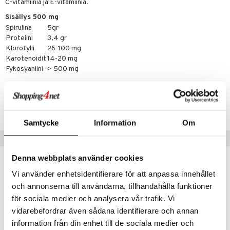
C-vitamiinia ja E-vitamiinia.
Sisällys 500 mg
Spirulina
5gr
Proteiini
3,4 gr
Klorofylli
26-100 mg
Karotenoidit
14-20 mg
Fykosyaniini
> 500 mg
Tuotenumero
HS0ZE-AB-200
Samtycke
Information
Om
Suositut tuotteet
Denna webbplats använder cookies
Vi använder enhetsidentifierare för att anpassa innehållet
och annonserna till användarna, tillhandahålla funktioner
för sociala medier och analysera vår trafik. Vi
vidarebefordrar även sådana identifierare och annan
information från din enhet till de sociala medier och