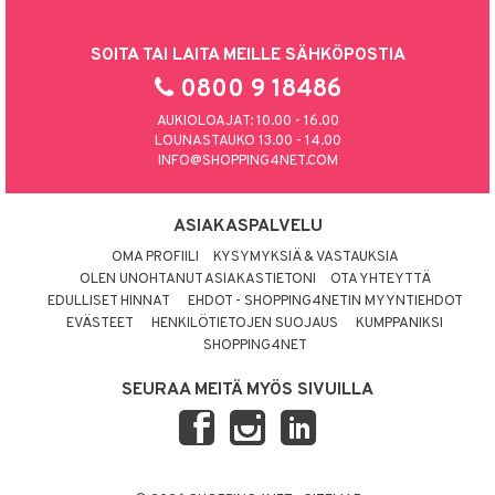
SOITA TAI LAITA MEILLE SÄHKÖPOSTIA
0800 9 18486
AUKIOLOAJAT: 10.00 - 16.00
LOUNASTAUKO 13.00 - 14.00
INFO@SHOPPING4NET.COM
ASIAKASPALVELU
OMA PROFIILI
KYSYMYKSIÄ & VASTAUKSIA
OLEN UNOHTANUT ASIAKASTIETONI
OTA YHTEYTTÄ
EDULLISET HINNAT
EHDOT - SHOPPING4NETIN MYYNTIEHDOT
EVÄSTEET
HENKILÖTIETOJEN SUOJAUS
KUMPPANIKSI
SHOPPING4NET
SEURAA MEITÄ MYÖS SIVUILLA