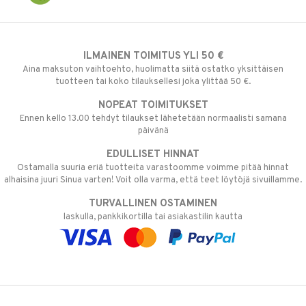
ILMAINEN TOIMITUS YLI 50 €
Aina maksuton vaihtoehto, huolimatta siitä ostatko yksittäisen
tuotteen tai koko tilauksellesi joka ylittää 50 €.
NOPEAT TOIMITUKSET
Ennen kello 13.00 tehdyt tilaukset lähetetään normaalisti samana
päivänä
EDULLISET HINNAT
Ostamalla suuria eriä tuotteita varastoomme voimme pitää hinnat
alhaisina juuri Sinua varten! Voit olla varma, että teet löytöjä sivuillamme.
TURVALLINEN OSTAMINEN
laskulla, pankkikortilla tai asiakastilin kautta