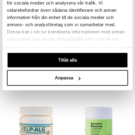
för sociala medier och analysera vår trafik. Vi
vidarebefordrar även sådana identifierare och annan
information från din enhet till de sociala medier och
annons- och analysföretag som vi samarbetar med.
Dessa kan i sin tur kombinera informationen med annan
information som du har tillhandahållit eller som de har
samlat in när du har använt deras tjänster. Du godkänner
våra cookies vid fortsatt användande av vår webbplats.
Saatavana useana vaihtoehtona
Tillåt alla
Alg-Börje Algtabletter
Holistic Chlorella
ALG-BÖRJE
HOLISTIC
Anpassa
11,89
22,90
alk.
€
€