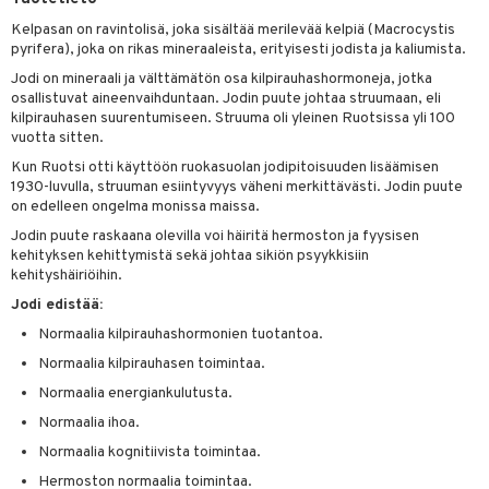
Kelpasan on ravintolisä, joka sisältää merilevää kelpiä (Macrocystis
yt
verisuonet
ie
t
ood
pyrifera), joka on rikas mineraaleista, erityisesti jodista ja kaliumista.
talon kuorinta
 terveydenhuoltoa
poltto
rolia alentavat
Jodi on mineraali ja välttämätön osa kilpirauhashormoneja, jotka
osallistuvat aineenvaihduntaan. Jodin puute johtaa struumaan, eli
talovoiteet
uolisto
rasvahapot
ta
kilpirauhasen suurentumiseen. Struuma oli yleinen Ruotsissa yli 100
vuotta sitten.
inen
hiuspuu
ostuttimet
uutta säätelevät
Kun Ruotsi otti käyttöön ruokasuolan jodipitoisuuden lisäämisen
1930-luvulla, struuman esiintyvyys väheni merkittävästi. Jodin puute
t
riset rasvahapot
evitys
t
iini
on edelleen ongelma monissa maissa.
 energiaa
nia vahvistavat
 & helpottava
 & K
Jodin puute raskaana olevilla voi häiritä hermoston ja fyysisen
kehityksen kehittymistä sekä johtaa sikiön psyykkisiin
apia
tus
& nenä & kurkku
idantit
g
kehityshäiriöihin.
spalvelu
ulatus
iinit
Jodi edistää:
ksiä & vastauksia
Normaalia kilpirauhashormonien tuotantoa.
o
puli
iinit
tuotetta
Normaalia kilpirauhasen toimintaa.
n
uuri
Normaalia energiankulutusta.
 verkkokaupasta
ndra
Normaalia ihoa.
Normaalia kognitiivista toimintaa.
neraalit
uskyky
Hermoston normaalia toimintaa.