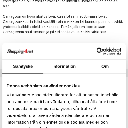
carrageen on ollut tärkeä ravintolisä ihmisille useiden vuosisatojen
ajan.
Carrageen on hyvä aloituslevä, kun aletaan nauttimaan leviä.
Carrageen-kuurin tulisi kestää noin 6 viikkoa tai kunnes pussi on tyhjä,
yhdessä kalkkitablettien kanssa. Tämän jälkeen lopetetaan
Carrageenin nauttiminen ja jatketaan levä- ja kalkkitabletein.
Tuotenumero
HC00X-AB-250
Samtycke
Information
Om
Suositut tuotteet
Denna webbplats använder cookies
Vi använder enhetsidentifierare för att anpassa innehållet
och annonserna till användarna, tillhandahålla funktioner
för sociala medier och analysera vår trafik. Vi
vidarebefordrar även sådana identifierare och annan
information från din enhet till de sociala medier och