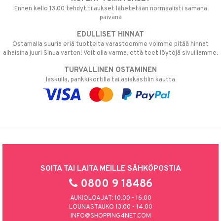
Ennen kello 13.00 tehdyt tilaukset lähetetään normaalisti samana
päivänä
EDULLISET HINNAT
Ostamalla suuria eriä tuotteita varastoomme voimme pitää hinnat
alhaisina juuri Sinua varten! Voit olla varma, että teet löytöjä sivuillamme.
TURVALLINEN OSTAMINEN
laskulla, pankkikortilla tai asiakastilin kautta
SOITA TAI LAITA MEILLE SÄHKÖPOSTIA
0800 9 18486
AUKIOLOAJAT: 10.00 - 16.00
LOUNASTAUKO 13.00 - 14.00
INFO@SHOPPING4NET.COM