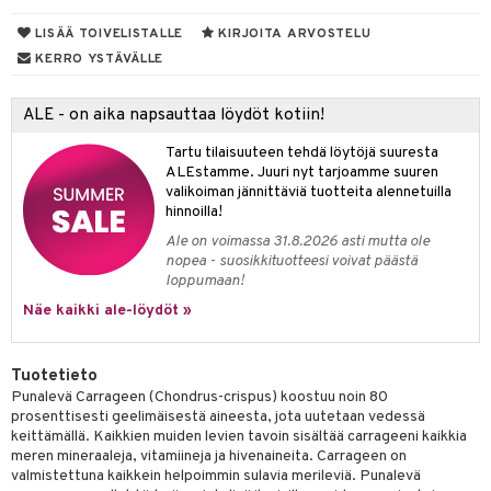
yt
LISÄÄ TOIVELISTALLE
KIRJOITA ARVOSTELU
verisuonet
ie
t
ood
KERRO YSTÄVÄLLE
talon kuorinta
 terveydenhuoltoa
poltto
rolia alentavat
talovoiteet
uolisto
rasvahapot
ta
ALE - on aika napsauttaa löydöt kotiin!
inen
hiuspuu
ostuttimet
uutta säätelevät
Tartu tilaisuuteen tehdä löytöjä suuresta
ALEstamme. Juuri nyt tarjoamme suuren
t
riset rasvahapot
evitys
t
iini
valikoiman jännittäviä tuotteita alennetuilla
hinnoilla!
 energiaa
nia vahvistavat
 & helpottava
 & K
Ale on voimassa 31.8.2026 asti mutta ole
nopea - suosikkituotteesi voivat päästä
apia
tus
& nenä & kurkku
idantit
g
loppumaan!
spalvelu
ulatus
iinit
Näe kaikki ale-löydöt »
ksiä & vastauksia
o
puli
iinit
tuotetta
Tuotetieto
n
uuri
Punalevä Carrageen (Chondrus-crispus) koostuu noin 80
 verkkokaupasta
prosenttisesti geelimäisestä aineesta, jota uutetaan vedessä
ndra
keittämällä. Kaikkien muiden levien tavoin sisältää carrageeni kaikkia
meren mineraaleja, vitamiineja ja hivenaineita. Carrageen on
neraalit
uskyky
valmistettuna kaikkein helpoimmin sulavia merileviä. Punalevä