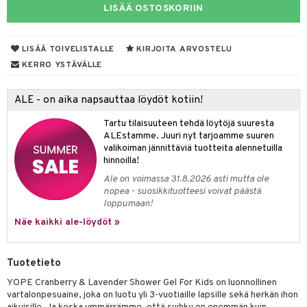
makarvat
nique Happy
aihetta Miehille
LISÄÄ OSTOSKORIIN
taloöljyt
mien/Huulten Hoito
miväri
nique Happy For Men
nhoito
talovoiteet
kkisiveltmit
kastus
LISÄÄ TOIVELISTALLE
KIRJOITA ARVOSTELU
KERRO YSTÄVÄLLE
kkivoide
teutus & Soujaus
tevoide
ranajo & Ihonpuhdistus
ALE - on aika napsauttaa löydöt kotiin!
justusvoide
Tartu tilaisuuteen tehdä löytöjä suuresta
ALEstamme. Juuri nyt tarjoamme suuren
kipuna
valikoiman jännittäviä tuotteita alennetuilla
hinnoilla!
teri
Ale on voimassa 31.8.2026 asti mutta ole
siväri
nopea - suosikkituotteesi voivat päästä
loppumaan!
mänrajauskynät
Näe kaikki ale-löydöt »
Tuotetieto
YOPE Cranberry & Lavender Shower Gel For Kids on luonnollinen
vartalonpesuaine, joka on luotu yli 3-vuotiaille lapsille sekä herkän ihon