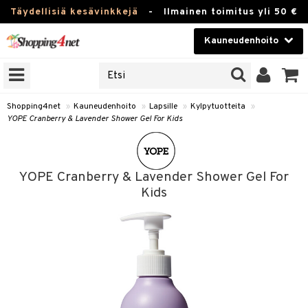
Täydellisiä kesävinkkejä
-
Ilmainen toimitus yli 50 €
Kauneudenhoito
ERKKEJÄ
Kauneudenhoito
M BRANDS
T
Piilolinssit
Shopping4net
»
Kauneudenhoito
»
Lapsille
»
Kylpytuotteita
»
YOPE Cranberry & Lavender Shower Gel For Kids
JAT
Luontaistuotteet
UOTTEITA
Apteekki
YOPE Cranberry & Lavender Shower Gel For
Fitness
Kids
t
Koti & Sisustus
t Set
ito
t
Lelut, Lapsi & Vauva
jat / Kammat
inkotuotteet
stenlähtö
ito
iikkalaukkuja
Tuotemerkkejä
skuurit
koistuotteet
sväri
lakorut
inkotuotteet
iikka
mit
uotteita
Kampanjat
stenlähtö
eruskettavat tuotteet
toaineet
vakorut
koistuotteet
t Set
er shave balm
mit
onhoito
sasto