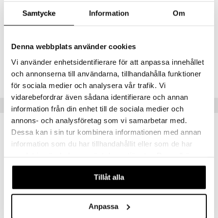
Acid, Coco Glucoside, Glyceryl Oleate, Parfum (Fragrance), Sodium
Benzoate, Citric Acid, Sodium Anisate, Sodium Levulinate,
Samtycke
Information
Om
Polyglyceryl-3 PCA, lnulin, Alpha-Glucan Oligosaccharide, Lavandula
Angustifolia (Lavender) Flower Extract, Vaccinium Macrocarpon
(Cranberry) Fruit Extract, Potassium Sorbate.
Denna webbplats använder cookies
Tuotenumero
Vi använder enhetsidentifierare för att anpassa innehållet
och annonserna till användarna, tillhandahålla funktioner
CYP38-YO-400-XX-XX
för sociala medier och analysera vår trafik. Vi
vidarebefordrar även sådana identifierare och annan
Suositut tuotteet
information från din enhet till de sociala medier och
annons- och analysföretag som vi samarbetar med.
Dessa kan i sin tur kombinera informationen med annan
information som du har tillhandahållit eller som de har
samlat in när du har använt deras tjänster. Du godkänner
våra cookies vid fortsatt användande av vår webbplats.
Tillåt alla
Anpassa
Saatavana useana vaihtoehtona