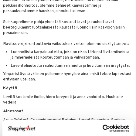
aikuisille. Ja koska ymmärrämme, että suihku on enemmän kuin
pelkkää ihonhoitoa, olemme tehneet kaavastamme ja
pakkauksestamme hauskan ja houkuttelevan.
Suihkugeelimme pohja yhdistää kosteuttavat ja rauhoittavat
beetaglukaanit ruotsalaisesta kaurasta luonnollisiin kasvipohjaisiin
pesuaineisiin.
Ravitsevia ja rentouttavia vaikutuksia varten olemme sisällyttäneet:
Luonnollista karpalouutetta, joka on rikas tärkeistä vitamiineista
ja mineraaleista kosteuttamaan ja vahvistamaan,
Laventeliuutetta rauhoittamaan mieltä ja lievittämään ärsytystä.
Ympäristöystävällinen pullomme hymyilee aina, mikä tekee lapsestasi
erityisen uteliaan.
Käyttö
Levitä kostealle iholle, hiero kevyesti ja anna vaahdota. Huuhtele
vedellä
Ainesosat
Aqua (Water), Cocamidopropyl Betaine, Lauryl Glucoside, Sodium
Lauryl Sarcosinate, Glycerin, Decyl Glucoside, Sodium Cocoyl
Glutamate, Sodium Chloride, Sodium Cocoamphoacetate, Levulinic