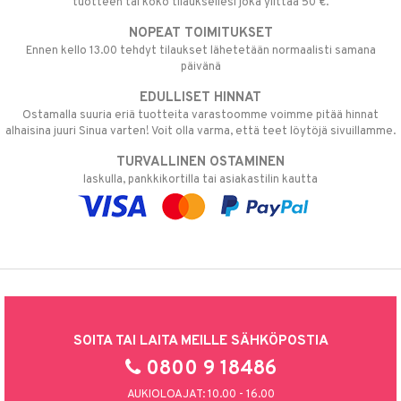
tuotteen tai koko tilauksellesi joka ylittää 50 €.
NOPEAT TOIMITUKSET
Ennen kello 13.00 tehdyt tilaukset lähetetään normaalisti samana
päivänä
EDULLISET HINNAT
Ostamalla suuria eriä tuotteita varastoomme voimme pitää hinnat
alhaisina juuri Sinua varten! Voit olla varma, että teet löytöjä sivuillamme.
TURVALLINEN OSTAMINEN
laskulla, pankkikortilla tai asiakastilin kautta
SOITA TAI LAITA MEILLE SÄHKÖPOSTIA
0800 9 18486
AUKIOLOAJAT: 10.00 - 16.00