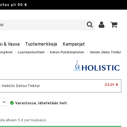
itus yli 50 €
si & Vauva
Tuotemerkkejä
Kampanjat
ing4net
»
Luontaistuotteet
»
Kehon Puhdistaminen
»
Holistic Detox Tinktur
23,01 €
- Holistic Detox Tinktur
Varastossa, lähetetään heti
la alkaen 5 € per kuukausi.