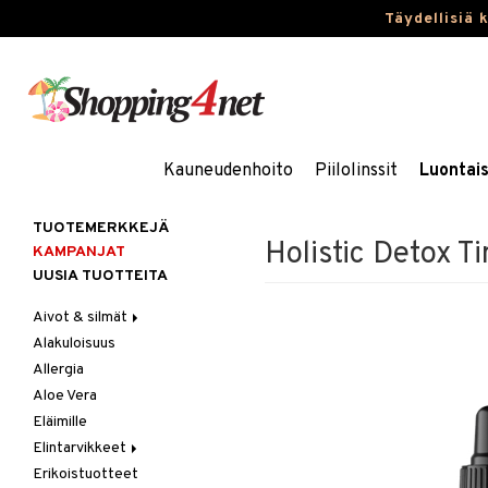
Täydellisiä 
Kauneudenhoito
Piilolinssit
Luontai
TUOTEMERKKEJÄ
Holistic Detox T
KAMPANJAT
UUSIA TUOTTEITA
Aivot & silmät
Alakuloisuus
Muisti
Allergia
Rasvahapot
Aloe Vera
Silmät
Eläimille
Elintarvikkeet
Erikoistuotteet
Hedelmät & pähkinät