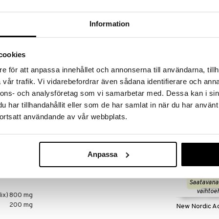
massa 31.8.2026 asti mutta ole nopea -
otteesi voivat päästä loppumaan!
i ale-löydöt »
Information
cookies
UltraClear Sus
isä sisältäen yrttiuutteita voikukasta ja boldosta.
e för att anpassa innehållet och annonserna till användarna, tillh
ALPHA PLUS
vår trafik. Vi vidarebefordrar även sådana identifierare och anna
48,75
(
6
€
nnons- och analysföretag som vi samarbetar med. Dessa kan i sin
päivässä tai suositusten mukaisesti. Pipetissä on ml-
ttöä. Vältä käyttöä raskauden ja imettämisen aikana,
har tillhandahållit eller som de har samlat in när du har använt
e tai otat lääkettä kaliumia-alentavalla vaikutuksella
ortsatt användande av vår webbplats.
 annostusta ei tule ylittää. Ravintolisällä ei tule
.
Anpassa
oikukasta (Taraxicum officinale radix) ja Boldo
Saatavana
vaihtoe
ix)
800 mg
200 mg
New Nordic Ac