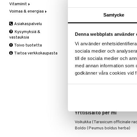
Ale on voi
Vitamiinit
Kivunlievitys
Juomat
C-vitamiini
Verisuonia vahvistavat
suosikkitu
Voimaa & energiaa
Muuta
Kuidut
Estävä & helpottava
A, D, E & K
Näe kaikk
Samtycke
Valoterapia
Puhdistus
Korva & nenä & kurkku
Antioksidantit
Ginseng
Asiakaspalvelu
Ruuansulatus
Muut
B-vitamiinit
Muut
Tuotetieto
Kysymyksiä &
Suolisto
Valkosipuli
C-vitamiinit
Q-10
Denna webbplats använder 
vastauksia
Viruksiin
Lapset
Ruusunjuuri
ÖrtoDetox on nestemäinen ravintol
Vi använder enhetsidentifierar
Toivo tuotetta
Yskään
Miehet
Schizandra
Annostus
sociala medier och analysera 
Tietoa verkkokaupasta
Multimineraalit
Suorituskyky
till de sociala medier och a
1–2 ml vesilasilliseen 2–4 kertaa 
Naiset
merkintä. Ravistettava ennen käy
med annan information som du 
tai jos sinulla on korkea verenpain
godkänner våra cookies vid f
ja digitalipreparaattia. Suositeltua
korvata monipuolista ruokavaliota
Ainesosat
Vesi, alkoholi (45 %), Yrttiuute V
(Peumus boldus herba).
Yrttisisältö per ml
Voikukka (Taraxicum officinale rad
Boldo (Peumus boldus herba)