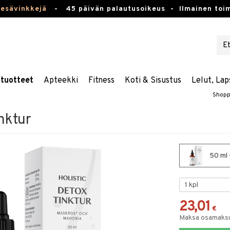
kesävinkkejä
-
45 päivän palautusoikeus -
Ilmainen toim
stuotteet
Apteekki
Fitness
Koti & Sisustus
Lelut, Lap
Shopp
inktur
50 ml 
23,01
€
Maksa osamaksul