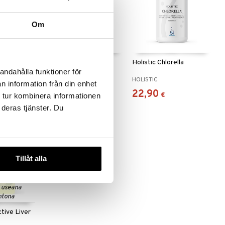
Om
tain
Chlorella EKO
Holistic Chlorella
andahålla funktioner för
HELHETSHÄLSA
HOLISTIC
n information från din enhet
15,97
22,90
5
€
)
€
€
 tur kombinera informationen
 deras tjänster. Du
Tillåt alla
 useana
htona
tive Liver