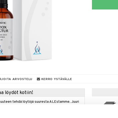
RJOITA ARVOSTELU
KERRO YSTÄVÄLLE
a löydöt kotiin!
isuuteen tehdä löytöjä suuresta ALEstamme. Juuri
mme suuren valikoiman jännittäviä tuotteita
kampanja
a hinnoilla!