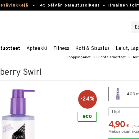
kesävinkkejä
-
45 päivän palautusoikeus -
Ilmainen toim
stuotteet
Apteekki
Fitness
Koti & Sisustus
Lelut, Lap
Shopping4net
»
Luontaistuotteet
»
Hoit
berry Swirl
400 ml
-24%
eco
4,90
€
(
6,
Maksa osamaksul