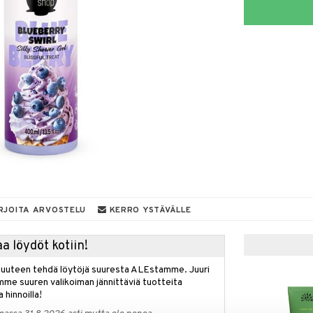
RJOITA ARVOSTELU
KERRO YSTÄVÄLLE
a löydöt kotiin!
isuuteen tehdä löytöjä suuresta ALEstamme. Juuri
mme suuren valikoiman jännittäviä tuotteita
a hinnoilla!