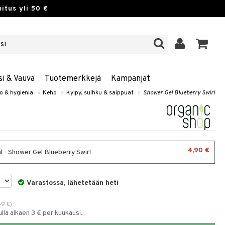
itus yli 50 €
si & Vauva
Tuotemerkkejä
Kampanjat
o & hygienia
»
Keho
»
Kylpy, suihku & saippuat
»
Shower Gel Blueberry Swirl
4,90 €
 - Shower Gel Blueberry Swirl
Varastossa, lähetetään heti
49
€
)
la alkaen 3 € per kuukausi.