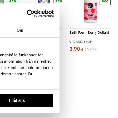
eco
eco
eco
 useana
htona
Om
Weleda Aroma Shower
Bath Foam Berry Delight
Body Wash
Relax
WELEDA
ORGANIC SHOP
10,49
3,90
(
6,90
€
)
€
€
andahålla funktioner för
n information från din enhet
 tur kombinera informationen
 deras tjänster. Du
eco
Tillåt alla
 Vera Soap