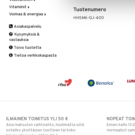
Vegetaariset rasvahapot
Vitamiinit
Kivunlievitys
Juomat
C-vitamiini
Verisuonia vahvistavat
Tuotenumero
Voimaa & energiaa
Muuta
Kuidut
Estävä & helpottava
A, D, E & K
HHSM6-QJ-400
Valoterapia
Puhdistus
Korva & nenä & kurkku
Antioksidantit
Ginseng
Asiakaspalvelu
Ruuansulatus
Muut
B-vitamiinit
Muut
Kysymyksiä &
Suolisto
Valkosipuli
C-vitamiinit
Q-10
vastauksia
Viruksiin
Lapset
Ruusunjuuri
Toivo tuotetta
Yskään
Miehet
Schizandra
Tietoa verkkokaupasta
Multimineraalit
Suorituskyky
Naiset
ILMAINEN TOIMITUS YLI 50 €
NOPEAT TOI
Aina maksuton vaihtoehto, huolimatta siitä
Ennen kello 13.
ostatko yksittäisen tuotteen tai koko
normaalisti sa