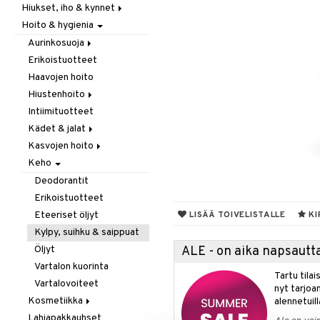
Hiukset, iho & kynnet
Itäminen
Hoito & hygienia
Jauhot & leivonta
Aurinko & pigmentti
Juomat
Hiukset
Aurinkosuoja
Kookos
Ravintolisät
Erikoistuotteet
Aftersun-tuotteet
Makeutusaineet
Haavojen hoito
Aurinkovoiteet
Mausteet & liemet
Hiustenhoito
Huulet
Muut
Intiimituotteet
Erikoistuotteet
Öljy & rasva
Kädet & jalat
Hoitoaineet
Pähkinä- & siementahnoja
Kasvojen hoito
Sampoot
Jalkojen hoito
Patukat
Keho
Käsien hoito
Erikoistuotteet
Rawfood
Muut tarvikkeet
Parranajotuotteet
Deodorantit
Säilytys
Puhdistaminen
Erikoistuotteet
Snacks
Silmänympärysvoiteet
Eteeriset öljyt
LISÄÄ TOIVELISTALLE
KI
Suklaa
Voiteet
Kylpy, suihku & saippuat
Tee
Öljyt
ALE - on aika napsautta
Vartalon kuorinta
Tartu tila
Vartalovoiteet
nyt tarjoa
Kosmetiikka
alennetuill
Lahjapakkauhset
Huulet