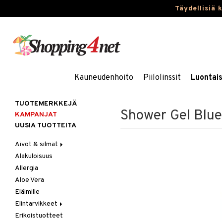
Täydellisiä 
Kauneudenhoito
Piilolinssit
Luontai
TUOTEMERKKEJÄ
Shower Gel Blue
KAMPANJAT
UUSIA TUOTTEITA
Aivot & silmät
Alakuloisuus
Muisti
Allergia
Rasvahapot
Aloe Vera
Silmät
Eläimille
Elintarvikkeet
Erikoistuotteet
Hedelmät & pähkinät