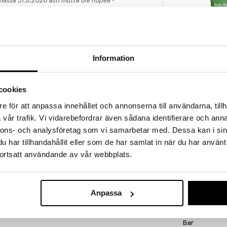
massa 31.8.2026 asti mutta ole nopea -
otteesi voivat päästä loppumaan!
i ale-löydöt »
Saatavana
vaihtoe
Information
Urtekram Wild
ower Gel kutsuu marjaiseen suihkukokemukseen, joka
Lemongrass 
tikoiden makea tuoksu luo rentouttavan ja
URTEKRAM
n koostumus puhdistaa ja kosteuttaa ihoa
cookies
6,90
alk.
€
e för att anpassa innehållet och annonserna till användarna, tillh
ava iho, joka tuntuu raikkaalta ja hyväntuoksuiselta
vår trafik. Vi vidarebefordrar även sådana identifierare och anna
 joka haluat yhdistää tehokkaan puhdistuksen mieltä
päivittäinen suihkurituaali, joka muuttaa
nnons- och analysföretag som vi samarbetar med. Dessa kan i sin
i.
har tillhandahållit eller som de har samlat in när du har använt
tealle iholle. Hiero ja huuhtele vedellä.
ortsatt användande av vår webbplats.
, Natriumkloridi, Cocamidopropyl Betaine, Lauryl
Juolukka) Marjauute*, Vaccinium Myrtillus (Mustikka)
Anpassa
) Uute*, Sitrushappo, Bentsyylialkoholi,
tti, Parfum (Tuoksu), Linalool. (*) Ainesosat
Urtekram Aloe
Bar