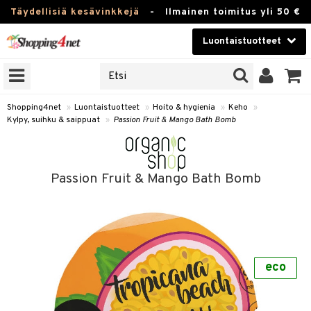
Täydellisiä kesävinkkejä
-
Ilmainen toimitus yli 50 €
Luontaistuotteet
ERKKEJÄ
Kauneudenhoito
JAT
UOTTEITA
Piilolinssit
Shopping4net
»
Luontaistuotteet
»
Hoito & hygienia
»
Keho
»
Kylpy, suihku & saippuat
»
Passion Fruit & Mango Bath Bomb
Luontaistuotteet
silmät
Apteekki
suus
Passion Fruit & Mango Bath Bomb
apot
Fitness
Koti & Sisustus
Lelut, Lapsi & Vauva
kkeet
eco
Tuotemerkkejä
otteet
ät & pähkinät
Kampanjat
iho & kynnet
en