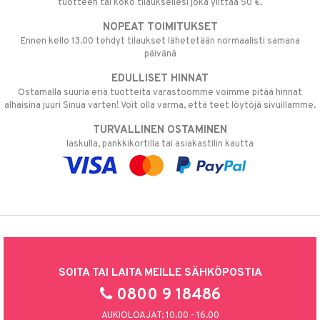
tuotteen tai koko tilauksellesi joka ylittää 50 €.
NOPEAT TOIMITUKSET
Ennen kello 13.00 tehdyt tilaukset lähetetään normaalisti samana
päivänä
EDULLISET HINNAT
Ostamalla suuria eriä tuotteita varastoomme voimme pitää hinnat
alhaisina juuri Sinua varten! Voit olla varma, että teet löytöjä sivuillamme.
TURVALLINEN OSTAMINEN
laskulla, pankkikortilla tai asiakastilin kautta
SOITA TAI LAITA MEILLE SÄHKÖPOSTIA
0800 9 18486
AUKIOLOAJAT: 10.00 - 16.00