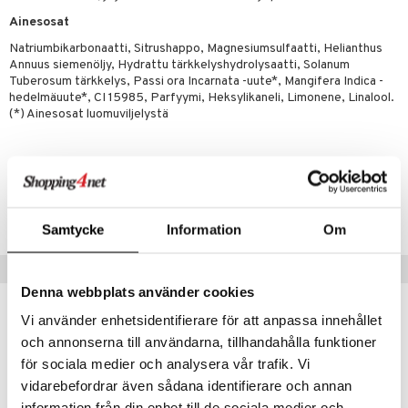
m
Ainesosat
 lihakset
lisät
Natriumbikarbonaatti, Sitrushappo, Magnesiumsulfaatti, Helianthus
Annuus siemenöljy, Hydrattu tärkkelyshydrolysaatti, Solanum
udottaminen
 halu
ium
lisät
Tuberosum tärkkelys, Passi ora Incarnata -uute*, Mangifera Indica -
pot
tamiinit
s & imetys
sti käytettävät
n korvaaminen
hedelmäuute*, CI 15985, Parfyymi, Heksylikaneli, Limonene, Linalool.
(*) Ainesosat luomuviljelystä
iot
lisät
rasvahapot
 halu
ideriviinietikka
svahapot
i-intoleranssi
Tuotenumero
d
vuodet & PMS
HLVB1-QJ-1
verisuonet
ie
t
ood
Samtycke
Information
Om
 terveydenhuoltoa
poltto
rolia alentavat
Vinkkejä sinulle
uolisto
rasvahapot
ta
Denna webbplats använder cookies
Vi använder enhetsidentifierare för att anpassa innehållet
inen
hiuspuu
ostuttimet
uutta säätelevät
och annonserna till användarna, tillhandahålla funktioner
eco
eco
t
riset rasvahapot
evitys
t
iini
för sociala medier och analysera vår trafik. Vi
 energiaa
nia vahvistavat
 & helpottava
 & K
vidarebefordrar även sådana identifierare och annan
information från din enhet till de sociala medier och