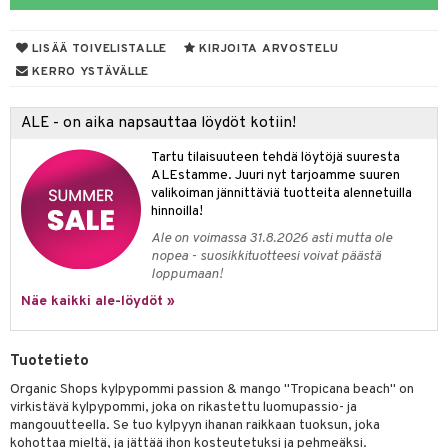
yt
LISÄÄ TOIVELISTALLE
KIRJOITA ARVOSTELU
talon kuorinta
KERRO YSTÄVÄLLE
talovoiteet
ALE - on aika napsauttaa löydöt kotiin!
iikka
Tartu tilaisuuteen tehdä löytöjä suuresta
let
akkauhset
ALEstamme. Juuri nyt tarjoamme suuren
valikoiman jännittäviä tuotteita alennetuilla
hampaat
hinnoilla!
mät
Ale on voimassa 31.8.2026 asti mutta ole
nopea - suosikkituotteesi voivat päästä
hdistaminen
loppumaan!
Näe kaikki ale-löydöt »
to
Tuotetieto
apot
Organic Shops kylpypommi passion & mango "Tropicana beach" on
virkistävä kylpypommi, joka on rikastettu luomupassio- ja
t
nit &mineraalit
hanen
mangouutteella. Se tuo kylpyyn ihanan raikkaan tuoksun, joka
kohottaa mieltä, ja jättää ihon kosteutetuksi ja pehmeäksi.