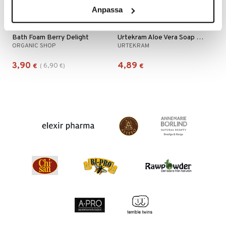
apia
tus
& nenä & kurkku
idantit
g
Anpassa
spalvelu
ulatus
iinit
ksiä & vastauksia
Bath Foam Berry Delight
Urtekram Aloe Vera Soap Bar
o
puli
iinit
ORGANIC SHOP
URTEKRAM
tuotetta
n
uuri
3,90
4,89
6,90
€
(
€
)
€
 verkkokaupasta
ndra
neraalit
uskyky