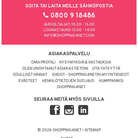
SOITA TAI LAITA MEILLE SÄHKÖPOSTIA
0800 9 18486
AUKIOLOAJAT: 10.00 - 16.00
LOUNASTAUKO 13.00 - 14.00
INFO@SHOPPING4NET.COM
ASIAKASPALVELU
OMA PROFIILI
KYSYMYKSIÄ & VASTAUKSIA
OLEN UNOHTANUT ASIAKASTIETONI
OTA YHTEYTTÄ
EDULLISET HINNAT
EHDOT - SHOPPING4NETIN MYYNTIEHDOT
EVÄSTEET
HENKILÖTIETOJEN SUOJAUS
KUMPPANIKSI
SHOPPING4NET
SEURAA MEITÄ MYÖS SIVUILLA
© 2026 SHOPPING4NET
•
SITEMAP