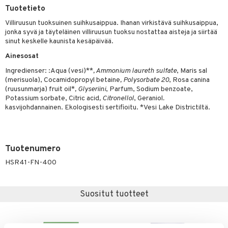
Tuotetieto
yt
Villiruusun tuoksuinen suihkusaippua. Ihanan virkistävä suihkusaippua,
talon kuorinta
jonka syvä ja täyteläinen villiruusun tuoksu nostattaa aisteja ja siirtää
sinut keskelle kaunista kesäpäivää.
talovoiteet
Ainesosat
iikka
Ingredienser: :Aqua (vesi)**
, Ammonium laureth sulfate
, Maris sal
(merisuola), Cocamidopropyl betaine
, Polysorbate 20
, Rosa canina
let
akkauhset
(ruusunmarja) fruit oil*
, Glyseriini
, Parfum, Sodium benzoate,
Potassium sorbate, Citric acid
, Citronellol
, Geraniol
.
hampaat
kasvijohdannainen. Ekologisesti sertifioitu. *Vesi Lake Districtiltä.
mät
hdistaminen
Tuotenumero
HSR41-FN-400
to
apot
Suositut tuotteet
t
nit &mineraalit
hanen