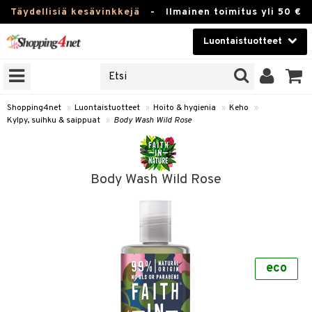
Täydellisiä kesävinkkejä
-
Ilmainen toimitus yli 50 €
Luontaistuotteet
ERKKEJÄ
Kauneudenhoito
JAT
UOTTEITA
Piilolinssit
Shopping4net
»
Luontaistuotteet
»
Hoito & hygienia
»
Keho
»
Kylpy, suihku & saippuat
»
Body Wash Wild Rose
Luontaistuotteet
silmät
Apteekki
suus
Body Wash Wild Rose
apot
Fitness
Koti & Sisustus
Lelut, Lapsi & Vauva
kkeet
eco
Tuotemerkkejä
otteet
ät & pähkinät
Kampanjat
iho & kynnet
en