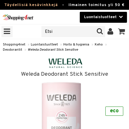
Täydellisiä kesävinkkejä
-
Ilmainen toimitus yli 50 €
Luontaistuotteet
ERKKEJÄ
Kauneudenhoito
JAT
UOTTEITA
Piilolinssit
Shopping4net
»
Luontaistuotteet
»
Hoito & hygienia
»
Keho
»
Deodorantit
»
Weleda Deodorant Stick Sensitive
Luontaistuotteet
silmät
Apteekki
suus
Weleda Deodorant Stick Sensitive
apot
Fitness
Koti & Sisustus
Lelut, Lapsi & Vauva
kkeet
eco
Tuotemerkkejä
otteet
ät & pähkinät
Kampanjat
iho & kynnet
en