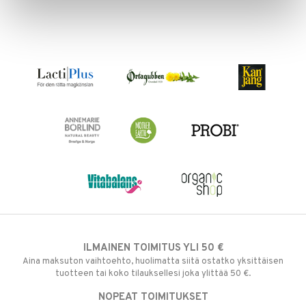
apia
tus
& nenä & kurkku
idantit
g
spalvelu
ulatus
iinit
ksiä & vastauksia
o
puli
iinit
tuotetta
n
uuri
 verkkokaupasta
ndra
neraalit
uskyky
ILMAINEN TOIMITUS YLI 50 €
Aina maksuton vaihtoehto, huolimatta siitä ostatko yksittäisen
tuotteen tai koko tilauksellesi joka ylittää 50 €.
NOPEAT TOIMITUKSET