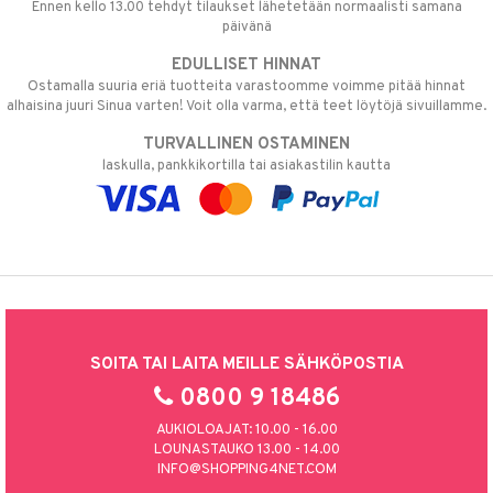
Ennen kello 13.00 tehdyt tilaukset lähetetään normaalisti samana
päivänä
EDULLISET HINNAT
Ostamalla suuria eriä tuotteita varastoomme voimme pitää hinnat
alhaisina juuri Sinua varten! Voit olla varma, että teet löytöjä sivuillamme.
TURVALLINEN OSTAMINEN
laskulla, pankkikortilla tai asiakastilin kautta
SOITA TAI LAITA MEILLE SÄHKÖPOSTIA
0800 9 18486
AUKIOLOAJAT: 10.00 - 16.00
LOUNASTAUKO 13.00 - 14.00
INFO@SHOPPING4NET.COM