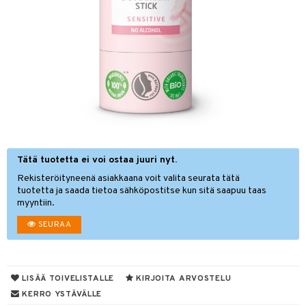
hygienia
& leivonta
 & pigmentti
t
t
osuoja
ersun-tuotteet
s
lisät
tuotteet
inkovoiteet
usaineet
en hoito
let
et & liemet
nhoito
koistuotteet
tuotteet
toaineet
Tätä tuotetta ei voi ostaa juuri nyt.
rasva
 jalat
Rekisteröityneenä asiakkaana voit valita seurata tätä
mpoot
kojen hoito
ä- & siementahnoja
en hoito
tuotetta ja saada tietoa sähköpostitse kun sitä saapuu taas
myyntiin.
ien hoito
koistuotteet
t
SEURAA
t tarvikkeet
ranajotuotteet
odorantit
od
distaminen
koistuotteet
s
mänympärysvoiteet
eriset öljyt
LISÄÄ TOIVELISTALLE
KIRJOITA ARVOSTELU
KERRO YSTÄVÄLLE
teet
py, suihku & saippuat