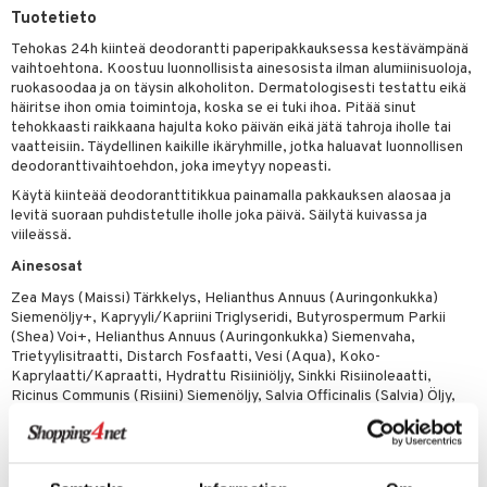
Tuotetieto
yt
Tehokas 24h kiinteä deodorantti paperipakkauksessa kestävämpänä
talon kuorinta
vaihtoehtona. Koostuu luonnollisista ainesosista ilman alumiinisuoloja,
ruokasoodaa ja on täysin alkoholiton. Dermatologisesti testattu eikä
talovoiteet
häiritse ihon omia toimintoja, koska se ei tuki ihoa. Pitää sinut
tehokkaasti raikkaana hajulta koko päivän eikä jätä tahroja iholle tai
iikka
vaatteisiin. Täydellinen kaikille ikäryhmille, jotka haluavat luonnollisen
deodoranttivaihtoehdon, joka imeytyy nopeasti.
let
akkauhset
Käytä kiinteää deodoranttitikkua painamalla pakkauksen alaosaa ja
levitä suoraan puhdistetulle iholle joka päivä. Säilytä kuivassa ja
hampaat
viileässä.
mät
Ainesosat
hdistaminen
Zea Mays (Maissi) Tärkkelys, Helianthus Annuus (Auringonkukka)
Siemenöljy+, Kapryyli/Kapriini Triglyseridi, Butyrospermum Parkii
(Shea) Voi+, Helianthus Annuus (Auringonkukka) Siemenvaha,
Trietyylisitraatti, Distarch Fosfaatti, Vesi (Aqua), Koko-
to
Kaprylaatti/Kapraatti, Hydrattu Risiiniöljy, Sinkki Risiinoleaatti,
Ricinus Communis (Risiini) Siemenöljy, Salvia Officinalis (Salvia) Öljy,
apot
Bisabololi, Tokoferoli, Natrium Kaproyyli/Lauroyyli Laktylaatti,
Askorbyylipalmitaatti, Tuoksu (Parfum)*. [8007340001]
t
nit &mineraalit
hanen
*luonnollisista eteerisistä öljyistä
+luomuviljelystä