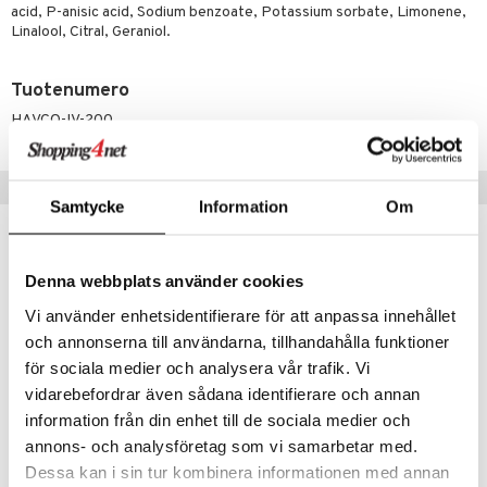
udottaminen
 halu
ium
lisät
acid, P-anisic acid, Sodium benzoate, Potassium sorbate, Limonene,
Linalool, Citral, Geraniol.
pot
tamiinit
s & imetys
sti käytettävät
n korvaaminen
iot
lisät
rasvahapot
Tuotenumero
 halu
ideriviinietikka
svahapot
i-intoleranssi
HAVCO-IV-200
d
vuodet & PMS
Suositut tuotteet
verisuonet
ie
t
ood
Samtycke
Information
Om
 terveydenhuoltoa
poltto
rolia alentavat
-25%
uutuus
uolisto
rasvahapot
ta
Denna webbplats använder cookies
eco
eco
inen
hiuspuu
ostuttimet
uutta säätelevät
Vi använder enhetsidentifierare för att anpassa innehållet
och annonserna till användarna, tillhandahålla funktioner
t
riset rasvahapot
evitys
t
iini
för sociala medier och analysera vår trafik. Vi
 energiaa
nia vahvistavat
 & helpottava
 & K
vidarebefordrar även sådana identifierare och annan
information från din enhet till de sociala medier och
apia
tus
& nenä & kurkku
idantit
g
spalvelu
annons- och analysföretag som vi samarbetar med.
ulatus
iinit
Weleda Sensitive Gentle Milk Cleanser
Acne Deep Pore Gel Cleanser
Dessa kan i sin tur kombinera informationen med annan
ksiä & vastauksia
WELEDA
ORGANIC SHOP