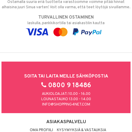
Ostamalla suuria eriä tuotteita varastoomme voimme pitää hinnat
alhaisina juuri Sinua varten! Voit olla varma, että teet löytöjä sivuillamme.
TURVALLINEN OSTAMINEN
laskulla, pankkikortilla tai asiakastilin kautta
SOITA TAI LAITA MEILLE SÄHKÖPOSTIA
0800 9 18486
AUKIOLOAJAT: 10.00 - 16.00
LOUNASTAUKO 13.00 - 14.00
INFO@SHOPPING4NET.COM
ASIAKASPALVELU
OMA PROFIILI
KYSYMYKSIÄ & VASTAUKSIA