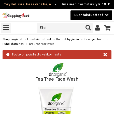
Täydellisiä kesävinkkejä
-
Ilmainen toimitus yli 50 €
Luontaistuotteet
ERKKEJÄ
Kauneudenhoito
JAT
UOTTEITA
Piilolinssit
Shopping4net
»
Luontaistuotteet
»
Hoito & hygienia
»
Kasvojen hoito
»
Puhdistaminen
»
Tea Tree Face Wash
Luontaistuotteet
silmät
×
Tuote on poistettu valikoimasta
Apteekki
suus
apot
Fitness
Koti & Sisustus
Tea Tree Face Wash
Lelut, Lapsi & Vauva
kkeet
Tuotemerkkejä
otteet
ät & pähkinät
Kampanjat
iho & kynnet
en