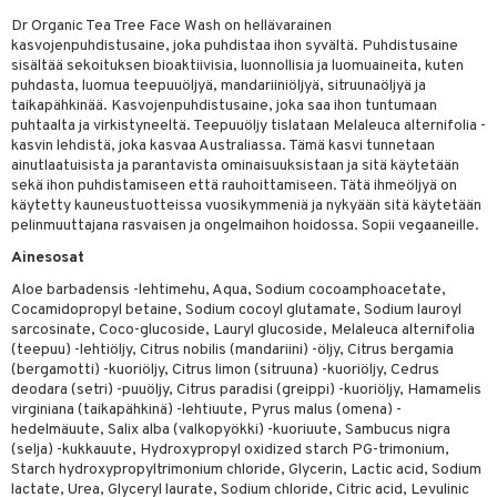
Dr Organic Tea Tree Face Wash on hellävarainen
kasvojenpuhdistusaine, joka puhdistaa ihon syvältä. Puhdistusaine
sisältää sekoituksen bioaktiivisia, luonnollisia ja luomuaineita, kuten
dorantit
iikka
puhdasta, luomua teepuuöljyä, mandariiniöljyä, sitruunaöljyä ja
taikapähkinää. Kasvojenpuhdistusaine, joka saa ihon tuntumaan
koistuotteet
let
akkauhset
puhtaalta ja virkistyneeltä. Teepuuöljy tislataan Melaleuca alternifolia -
kasvin lehdistä, joka kasvaa Australiassa. Tämä kasvi tunnetaan
eriset öljyt
hampaat
ainutlaatuisista ja parantavista ominaisuuksistaan ja sitä käytetään
py, suihku & saippuat
mät
sekä ihon puhdistamiseen että rauhoittamiseen. Tätä ihmeöljyä on
käytetty kauneustuotteissa vuosikymmeniä ja nykyään sitä käytetään
yt
pelinmuuttajana rasvaisen ja ongelmaihon hoidossa. Sopii vegaaneille.
hdistaminen
Ainesosat
talon kuorinta
Aloe barbadensis -lehtimehu, Aqua, Sodium cocoamphoacetate,
talovoiteet
to
Cocamidopropyl betaine, Sodium cocoyl glutamate, Sodium lauroyl
sarcosinate, Coco-glucoside, Lauryl glucoside, Melaleuca alternifolia
apot
(teepuu) -lehtiöljy, Citrus nobilis (mandariini) -öljy, Citrus bergamia
(bergamotti) -kuoriöljy, Citrus limon (sitruuna) -kuoriöljy, Cedrus
t
nit &mineraalit
hanen
deodara (setri) -puuöljy, Citrus paradisi (greippi) -kuoriöljy, Hamamelis
virginiana (taikapähkinä) -lehtiuute, Pyrus malus (omena) -
m
hedelmäuute, Salix alba (valkopyökki) -kuoriuute, Sambucus nigra
(selja) -kukkauute, Hydroxypropyl oxidized starch PG-trimonium,
 lihakset
lisät
Starch hydroxypropyltrimonium chloride, Glycerin, Lactic acid, Sodium
lactate, Urea, Glyceryl laurate, Sodium chloride, Citric acid, Levulinic