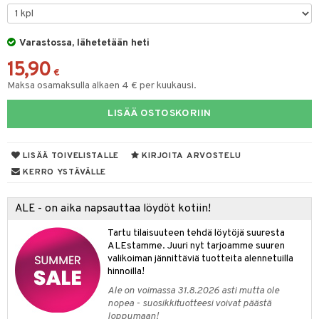
Varastossa, lähetetään heti
dorantit
iikka
15,90
koistuotteet
let
akkauhset
€
Maksa osamaksulla alkaen 4 € per kuukausi.
eriset öljyt
hampaat
LISÄÄ OSTOSKORIIN
py, suihku & saippuat
mät
yt
hdistaminen
LISÄÄ TOIVELISTALLE
KIRJOITA ARVOSTELU
talon kuorinta
KERRO YSTÄVÄLLE
talovoiteet
to
ALE - on aika napsauttaa löydöt kotiin!
apot
Tartu tilaisuuteen tehdä löytöjä suuresta
ALEstamme. Juuri nyt tarjoamme suuren
t
nit &mineraalit
hanen
valikoiman jännittäviä tuotteita alennetuilla
m
hinnoilla!
Ale on voimassa 31.8.2026 asti mutta ole
 lihakset
lisät
nopea - suosikkituotteesi voivat päästä
loppumaan!