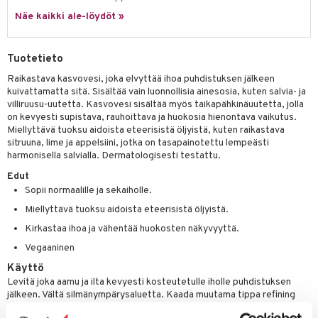
udottaminen
 halu
ium
lisät
Näe kaikki ale-löydöt »
pot
tamiinit
s & imetys
sti käytettävät
n korvaaminen
iot
lisät
rasvahapot
Tuotetieto
 halu
ideriviinietikka
svahapot
i-intoleranssi
Raikastava kasvovesi, joka elvyttää ihoa puhdistuksen jälkeen
kuivattamatta sitä. Sisältää vain luonnollisia ainesosia, kuten salvia- ja
d
vuodet & PMS
villiruusu-uutetta. Kasvovesi sisältää myös taikapähkinäuutetta, jolla
on kevyesti supistava, rauhoittava ja huokosia hienontava vaikutus.
verisuonet
ie
t
ood
Miellyttävä tuoksu aidoista eteerisistä öljyistä, kuten raikastava
sitruuna, lime ja appelsiini, jotka on tasapainotettu lempeästi
 terveydenhuoltoa
poltto
rolia alentavat
harmonisella salvialla. Dermatologisesti testattu.
Edut
uolisto
rasvahapot
ta
Sopii normaalille ja sekaiholle.
inen
hiuspuu
ostuttimet
uutta säätelevät
Miellyttävä tuoksu aidoista eteerisistä öljyistä.
t
riset rasvahapot
evitys
t
iini
Kirkastaa ihoa ja vähentää huokosten näkyvyyttä.
Vegaaninen
 energiaa
nia vahvistavat
 & helpottava
 & K
Käyttö
apia
tus
& nenä & kurkku
idantit
g
Levitä joka aamu ja ilta kevyesti kosteutetulle iholle puhdistuksen
spalvelu
jälkeen. Vältä silmänympärysaluetta. Kaada muutama tippa refining
ulatus
iinit
toner -kasvovettä vanulapulle tai uudelleenkäytettävälle vanulapulle
ksiä & vastauksia