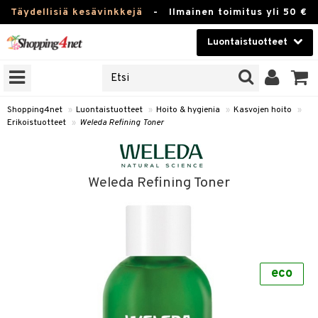
Täydellisiä kesävinkkejä
-
Ilmainen toimitus yli 50 €
Luontaistuotteet
ERKKEJÄ
Kauneudenhoito
JAT
UOTTEITA
Piilolinssit
Shopping4net
»
Luontaistuotteet
»
Hoito & hygienia
»
Kasvojen hoito
»
Erikoistuotteet
»
Weleda Refining Toner
Luontaistuotteet
silmät
Apteekki
suus
Weleda Refining Toner
apot
Fitness
Koti & Sisustus
Lelut, Lapsi & Vauva
kkeet
eco
Tuotemerkkejä
otteet
ät & pähkinät
Kampanjat
iho & kynnet
en