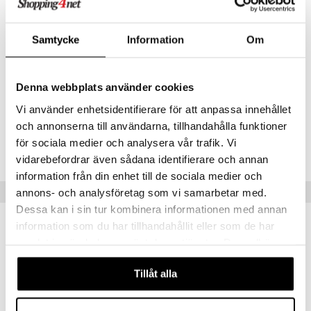
tai vaihtoehtoisesti kädelle ja taputtele varovasti ihoon. Anna jäädä
o
puli
iinit
iholle ja levitä sen jälkeen kasvovoide.
tuotetta
n
uuri
Ainesosat
Samtycke
Information
Om
 verkkokaupasta
Vesi, alkoholi, villiruusunlehtiuute, sitruunamehu sitruunasta,
ndra
taikapähkinätisle + vesi, salvianlehtiuute, parfyymi*, limoneeni*,
linalooli*, sitronelloli*, geranioli*, sitraali*, eugenoli*. *luonnollisista
neraalit
uskyky
Denna webbplats använder cookies
eteerisistä öljyistä. + luomuviljelystä.
Vi använder enhetsidentifierare för att anpassa innehållet
och annonserna till användarna, tillhandahålla funktioner
Tuotenumero
för sociala medier och analysera vår trafik. Vi
HMUR1-WE-150
vidarebefordrar även sådana identifierare och annan
information från din enhet till de sociala medier och
Vinkkejä sinulle
annons- och analysföretag som vi samarbetar med.
Dessa kan i sin tur kombinera informationen med annan
information som du har tillhandahållit eller som de har
samlat in när du har använt deras tjänster. Du godkänner
eco
eco
våra cookies vid fortsatt användande av vår webbplats.
Tillåt alla