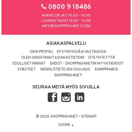
0800 9 18486
AUKIOLOAJAT: 10.00 - 16.00
LOUNASTAUKO 13.00 - 14.00
INFO@SHOPPING4NET.COM
ASIAKASPALVELU
OMA PROFIILI
KYSYMYKSIÄ & VASTAUKSIA
OLEN UNOHTANUT ASIAKASTIETONI
OTA YHTEYTTÄ
EDULLISET HINNAT
EHDOT - SHOPPING4NETIN MYYNTIEHDOT
EVÄSTEET
HENKILÖTIETOJEN SUOJAUS
KUMPPANIKSI
SHOPPING4NET
SEURAA MEITÄ MYÖS SIVUILLA
© 2026 SHOPPING4NET
•
SITEMAP
SUOMI