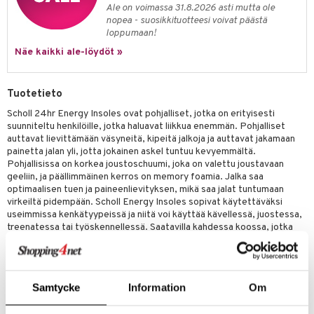
iot
lisät
rasvahapot
Ale on voimassa 31.8.2026 asti mutta ole
nopea - suosikkituotteesi voivat päästä
 halu
ideriviinietikka
svahapot
i-intoleranssi
loppumaan!
Näe kaikki ale-löydöt »
d
vuodet & PMS
verisuonet
ie
t
ood
Tuotetieto
 terveydenhuoltoa
poltto
rolia alentavat
Scholl 24hr Energy Insoles ovat pohjalliset, jotka on erityisesti
suunniteltu henkilöille, jotka haluavat liikkua enemmän. Pohjalliset
uolisto
rasvahapot
ta
auttavat lievittämään väsyneitä, kipeitä jalkoja ja auttavat jakamaan
inen
hiuspuu
ostuttimet
uutta säätelevät
painetta jalan yli, jotta jokainen askel tuntuu kevyemmältä.
Pohjallisissa on korkea joustoschuumi, joka on valettu joustavaan
t
riset rasvahapot
evitys
t
iini
geeliin, ja päällimmäinen kerros on memory foamia. Jalka saa
optimaalisen tuen ja paineenlievityksen, mikä saa jalat tuntumaan
 energiaa
nia vahvistavat
 & helpottava
 & K
virkeiltä pidempään. Scholl Energy Insoles sopivat käytettäväksi
useimmissa kenkätyypeissä ja niitä voi käyttää kävellessä, juostessa,
apia
tus
& nenä & kurkku
idantit
g
treenatessa tai työskennellessä. Saatavilla kahdessa koossa, jotka
spalvelu
voidaan leikata sopimaan kenkiisi. 1 pari. Koko S sopii kengänkokoon
ulatus
iinit
35-40. Koko L sopii kengänkokoon 40-47,5.
ksiä & vastauksia
Pohjalliset, jotka lievittävät painetta ja antavat tukea
o
puli
iinit
tuotetta
Samtycke
Information
Om
Lieventävät väsyneitä, kipeitä jalkoja
n
uuri
Sopivat useimpiin kenkätyyppeihin
 verkkokaupasta