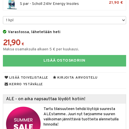
21,90 €
S par - Scholl 24hr Energy Insoles
distaminen
koistuotteet
let
akkauhset
mänympärysvoiteet
eriset öljyt
hampaat
teet
py, suihku & saippuat
mät
Varastossa, lähetetään heti
yt
hdistaminen
21,90
€
talon kuorinta
Maksa osamaksulla alkaen 5 € per kuukausi.
talovoiteet
to
LISÄÄ OSTOSKORIIN
apot
LISÄÄ TOIVELISTALLE
KIRJOITA ARVOSTELU
t
nit &mineraalit
hanen
KERRO YSTÄVÄLLE
m
ALE - on aika napsauttaa löydöt kotiin!
 lihakset
lisät
Tartu tilaisuuteen tehdä löytöjä suuresta
udottaminen
 halu
ium
lisät
ALEstamme. Juuri nyt tarjoamme suuren
valikoiman jännittäviä tuotteita alennetuilla
pot
tamiinit
s & imetys
sti käytettävät
n korvaaminen
hinnoilla!