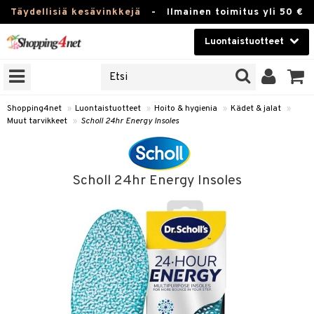
Täydellisiä kesävinkkejä
-
Ilmainen toimitus yli 50 €
Luontaistuotteet
ERKKEJÄ
Kauneudenhoito
JAT
UOTTEITA
Piilolinssit
Shopping4net
»
Luontaistuotteet
»
Hoito & hygienia
»
Kädet & jalat
»
Muut tarvikkeet
»
Scholl 24hr Energy Insoles
Luontaistuotteet
silmät
Apteekki
suus
Scholl 24hr Energy Insoles
apot
Fitness
Koti & Sisustus
Lelut, Lapsi & Vauva
kkeet
Tuotemerkkejä
otteet
ät & pähkinät
Kampanjat
iho & kynnet
en