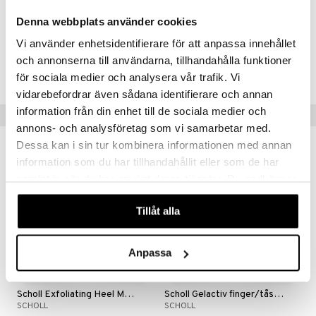
ndra
Denna webbplats använder cookies
neraalit
uskyky
Vi använder enhetsidentifierare för att anpassa innehållet
Tuotenumero
och annonserna till användarna, tillhandahålla funktioner
AS2EI-SL-L
för sociala medier och analysera vår trafik. Vi
vidarebefordrar även sådana identifierare och annan
information från din enhet till de sociala medier och
Vinkkejä sinulle
annons- och analysföretag som vi samarbetar med.
Dessa kan i sin tur kombinera informationen med annan
information som du har tillhandahållit eller som de har
samlat in när du har använt deras tjänster. Du godkänner
våra cookies vid fortsatt användande av vår webbplats.
Tillåt alla
Anpassa
Scholl Exfoliating Heel Mask
Scholl Gelactiv finger/tåskydd
SCHOLL
SCHOLL