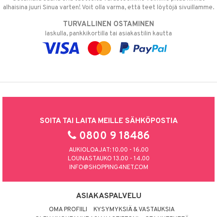
alhaisina juuri Sinua varten! Voit olla varma, että teet löytöjä sivuillamme.
TURVALLINEN OSTAMINEN
laskulla, pankkikortilla tai asiakastilin kautta
SOITA TAI LAITA MEILLE SÄHKÖPOSTIA
0800 9 18486
AUKIOLOAJAT: 10.00 - 16.00
LOUNASTAUKO 13.00 - 14.00
INFO@SHOPPING4NET.COM
ASIAKASPALVELU
OMA PROFIILI
KYSYMYKSIÄ & VASTAUKSIA