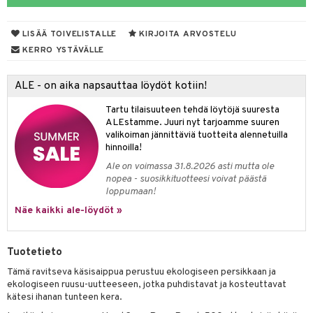
distaminen
koistuotteet
let
akkauhset
LISÄÄ TOIVELISTALLE
KIRJOITA ARVOSTELU
mänympärysvoiteet
eriset öljyt
hampaat
KERRO YSTÄVÄLLE
teet
py, suihku & saippuat
mät
ALE - on aika napsauttaa löydöt kotiin!
yt
hdistaminen
Tartu tilaisuuteen tehdä löytöjä suuresta
talon kuorinta
ALEstamme. Juuri nyt tarjoamme suuren
valikoiman jännittäviä tuotteita alennetuilla
talovoiteet
to
hinnoilla!
Ale on voimassa 31.8.2026 asti mutta ole
apot
nopea - suosikkituotteesi voivat päästä
loppumaan!
t
nit &mineraalit
hanen
Näe kaikki ale-löydöt »
m
 lihakset
lisät
Tuotetieto
udottaminen
 halu
ium
lisät
Tämä ravitseva käsisaippua perustuu ekologiseen persikkaan ja
ekologiseen ruusu-uutteeseen, jotka puhdistavat ja kosteuttavat
pot
tamiinit
s & imetys
sti käytettävät
n korvaaminen
kätesi ihanan tunteen kera.