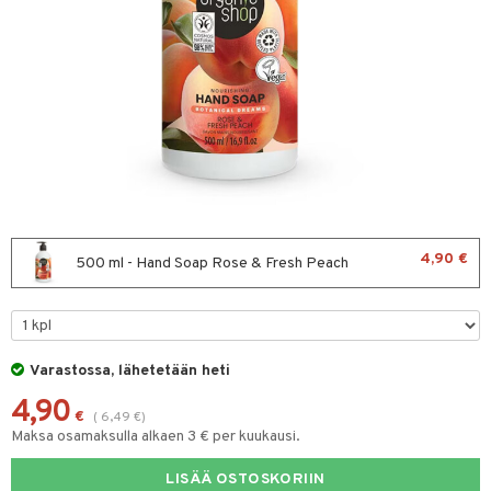
hygienia
& leivonta
 & pigmentti
t
t
osuoja
ersun-tuotteet
s
lisät
tuotteet
inkovoiteet
usaineet
en hoito
let
et & liemet
nhoito
koistuotteet
tuotteet
toaineet
rasva
 jalat
4,90 €
500 ml - Hand Soap Rose & Fresh Peach
mpoot
kojen hoito
ä- & siementahnoja
ien hoito
t
t tarvikkeet
Varastossa, lähetetään heti
od
4,90
en hoito
s
€
(
6,49
€
)
Maksa osamaksulla alkaen 3 € per kuukausi.
koistuotteet
LISÄÄ OSTOSKORIIN
ranajotuotteet
dorantit
iikka