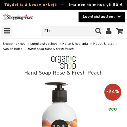
Täydellisiä kesävinkkejä
-
Ilmainen toimitus yli 50 €
Luontaistuotteet
ERKKEJÄ
Kauneudenhoito
JAT
UOTTEITA
Piilolinssit
Shopping4net
»
Luontaistuotteet
»
Hoito & hygienia
»
Kädet & jalat
»
Käsien hoito
»
Hand Soap Rose & Fresh Peach
Luontaistuotteet
silmät
Apteekki
suus
Hand Soap Rose & Fresh Peach
apot
Fitness
Koti & Sisustus
-24%
Lelut, Lapsi & Vauva
kkeet
eco
Tuotemerkkejä
otteet
ät & pähkinät
Kampanjat
iho & kynnet
en