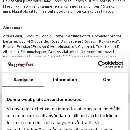
Levitä yksi pumppaus Hand Soap Rose Peach 500ml kosteisiin käsiin.
iot
lisät
rasvahapot
Hiero hyvin sormien, kämmenen ja kämmenselän ympäri 15 sekunnin
 halu
ideriviinietikka
svahapot
i-intoleranssi
ajan. Huuhtele sitten haalealla vedellä ennen kuin kuivaat kätesi.
d
vuodet & PMS
Ainesosat
verisuonet
ie
t
ood
Aqua (Vesi), Sodium Coco-Sulfate, Natriumkloridi, Cocamidopropyl
Betaine, Lauryl Glucoside, Rosa Damascena (Ruusun) Kukkavesi*,
 terveydenhuoltoa
poltto
rolia alentavat
Prunus Persica (Persikan) Hedelmäuute*, Glyseriini, Tokoferoli (E-
vitamiini), Sitruunahappo, Bentsyylialkoholi, Natriumbentsoaatti,
uolisto
rasvahapot
ta
Kaliumsorbaatti, Parfum (Hajuste).(*) Ainesosat luomuviljelystä
inen
hiuspuu
ostuttimet
uutta säätelevät
Tuotenumero
t
riset rasvahapot
evitys
t
iini
Samtycke
Information
Om
HHSM2-QJ-500
 energiaa
nia vahvistavat
 & helpottava
 & K
apia
tus
& nenä & kurkku
idantit
g
spalvelu
Suositut tuotteet
Denna webbplats använder cookies
ulatus
iinit
ksiä & vastauksia
Vi använder enhetsidentifierare för att anpassa innehållet
o
puli
iinit
och annonserna till användarna, tillhandahålla funktioner
tuotetta
för sociala medier och analysera vår trafik. Vi
n
uuri
eco
eco
 verkkokaupasta
vidarebefordrar även sådana identifierare och annan