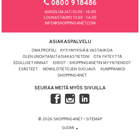
0800 9 18486
AUKIOLOAJAT: 10.00 - 16.00
LOUNASTAUKO 13.00 - 14.00
INFO@SHOPPING4NET.COM
ASIAKASPALVELU
OMA PROFIILI
KYSYMYKSIÄ & VASTAUKSIA
OLEN UNOHTANUT ASIAKASTIETONI
OTA YHTEYTTÄ
EDULLISET HINNAT
EHDOT - SHOPPING4NETIN MYYNTIEHDOT
EVÄSTEET
HENKILÖTIETOJEN SUOJAUS
KUMPPANIKSI
SHOPPING4NET
SEURAA MEITÄ MYÖS SIVUILLA
© 2026 SHOPPING4NET
•
SITEMAP
SUOMI