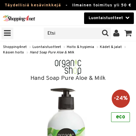
Täydellisiä kesävinkkejä
-
Ilmainen toimitus yli 50 €
Luontaistuotteet
ERKKEJÄ
Kauneudenhoito
JAT
UOTTEITA
Piilolinssit
Shopping4net
»
Luontaistuotteet
»
Hoito & hygienia
»
Kädet & jalat
»
Käsien hoito
»
Hand Soap Pure Aloe & Milk
Luontaistuotteet
silmät
Apteekki
suus
Hand Soap Pure Aloe & Milk
apot
Fitness
Koti & Sisustus
-24%
Lelut, Lapsi & Vauva
kkeet
eco
Tuotemerkkejä
otteet
ät & pähkinät
Kampanjat
iho & kynnet
en