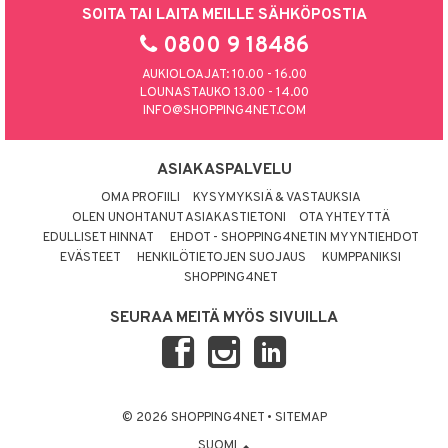
SOITA TAI LAITA MEILLE SÄHKÖPOSTIA
0800 9 18486
AUKIOLOAJAT: 10.00 - 16.00
LOUNASTAUKO 13.00 - 14.00
INFO@SHOPPING4NET.COM
ASIAKASPALVELU
OMA PROFIILI
KYSYMYKSIÄ & VASTAUKSIA
OLEN UNOHTANUT ASIAKASTIETONI
OTA YHTEYTTÄ
EDULLISET HINNAT
EHDOT - SHOPPING4NETIN MYYNTIEHDOT
EVÄSTEET
HENKILÖTIETOJEN SUOJAUS
KUMPPANIKSI
SHOPPING4NET
SEURAA MEITÄ MYÖS SIVUILLA
© 2026 SHOPPING4NET
•
SITEMAP
SUOMI