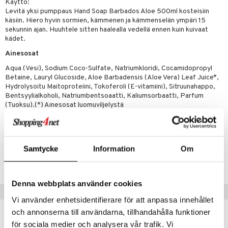
Käyttö:
iot
lisät
rasvahapot
Levitä yksi pumppaus Hand Soap Barbados Aloe 500ml kosteisiin
 halu
ideriviinietikka
svahapot
i-intoleranssi
käsiin. Hiero hyvin sormien, kämmenen ja kämmenselän ympäri 15
sekunnin ajan. Huuhtele sitten haalealla vedellä ennen kuin kuivaat
d
vuodet & PMS
kädet.
Ainesosat
verisuonet
ie
t
ood
Aqua (Vesi), Sodium Coco-Sulfate, Natriumkloridi, Cocamidopropyl
 terveydenhuoltoa
poltto
rolia alentavat
Betaine, Lauryl Glucoside, Aloe Barbadensis (Aloe Vera) Leaf Juice*,
Hydrolysoitu Maitoproteiini, Tokoferoli (E-vitamiini), Sitruunahappo,
uolisto
rasvahapot
ta
Bentsyylialkoholi, Natriumbentsoaatti, Kaliumsorbaatti, Parfum
(Tuoksu).(*) Ainesosat luomuviljelystä
inen
hiuspuu
ostuttimet
uutta säätelevät
t
riset rasvahapot
evitys
t
iini
Tuotenumero
 energiaa
nia vahvistavat
 & helpottava
 & K
Samtycke
Information
Om
HHSM1-QJ-500
apia
tus
& nenä & kurkku
idantit
g
spalvelu
ulatus
iinit
Denna webbplats använder cookies
ksiä & vastauksia
Suositut tuotteet
o
puli
iinit
Vi använder enhetsidentifierare för att anpassa innehållet
tuotetta
och annonserna till användarna, tillhandahålla funktioner
n
uuri
för sociala medier och analysera vår trafik. Vi
 verkkokaupasta