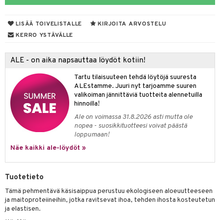
distaminen
koistuotteet
let
akkauhset
LISÄÄ TOIVELISTALLE
KIRJOITA ARVOSTELU
mänympärysvoiteet
eriset öljyt
hampaat
KERRO YSTÄVÄLLE
teet
py, suihku & saippuat
mät
ALE - on aika napsauttaa löydöt kotiin!
yt
hdistaminen
Tartu tilaisuuteen tehdä löytöjä suuresta
talon kuorinta
ALEstamme. Juuri nyt tarjoamme suuren
valikoiman jännittäviä tuotteita alennetuilla
talovoiteet
to
hinnoilla!
Ale on voimassa 31.8.2026 asti mutta ole
apot
nopea - suosikkituotteesi voivat päästä
loppumaan!
t
nit &mineraalit
hanen
Näe kaikki ale-löydöt »
m
 lihakset
lisät
Tuotetieto
udottaminen
 halu
ium
lisät
Tämä pehmentävä käsisaippua perustuu ekologiseen aloeuutteeseen
ja maitoproteiineihin, jotka ravitsevat ihoa, tehden ihosta kosteutetun
pot
tamiinit
s & imetys
sti käytettävät
n korvaaminen
ja elastisen.