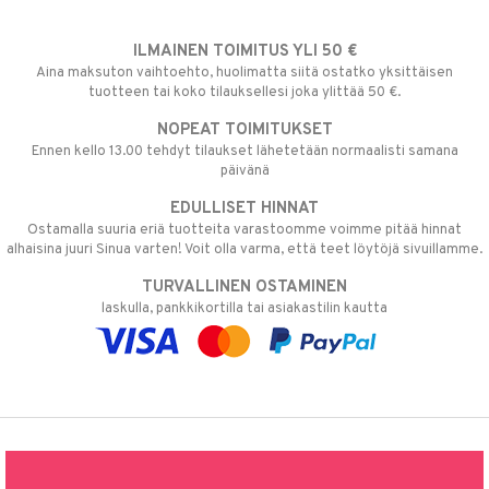
ILMAINEN TOIMITUS YLI 50 €
Aina maksuton vaihtoehto, huolimatta siitä ostatko yksittäisen
tuotteen tai koko tilauksellesi joka ylittää 50 €.
NOPEAT TOIMITUKSET
Ennen kello 13.00 tehdyt tilaukset lähetetään normaalisti samana
päivänä
EDULLISET HINNAT
Ostamalla suuria eriä tuotteita varastoomme voimme pitää hinnat
alhaisina juuri Sinua varten! Voit olla varma, että teet löytöjä sivuillamme.
TURVALLINEN OSTAMINEN
laskulla, pankkikortilla tai asiakastilin kautta