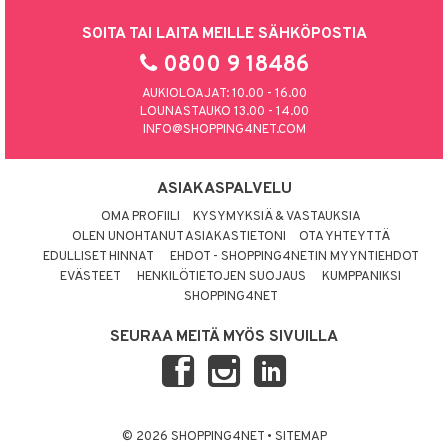
SOITA TAI LAITA MEILLE SÄHKÖPOSTIA
0800 9 18486
AUKIOLOAJAT: 10.00 - 16.00
LOUNASTAUKO 13.00 - 14.00
INFO@SHOPPING4NET.COM
ASIAKASPALVELU
OMA PROFIILI
KYSYMYKSIÄ & VASTAUKSIA
OLEN UNOHTANUT ASIAKASTIETONI
OTA YHTEYTTÄ
EDULLISET HINNAT
EHDOT - SHOPPING4NETIN MYYNTIEHDOT
EVÄSTEET
HENKILÖTIETOJEN SUOJAUS
KUMPPANIKSI
SHOPPING4NET
SEURAA MEITÄ MYÖS SIVUILLA
© 2026 SHOPPING4NET
•
SITEMAP