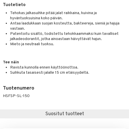
Tuotetieto
distaminen
koistuotteet
let
akkauhset
Tehokas jalkasuihke pitää jalat raikkaina, kuivina ja
mänympärysvoiteet
eriset öljyt
hyväntuoksuisina koko päivän.
hampaat
Antaa laadukkaan suojan kosteutta, bakteereja, sieniä ja hajuja
teet
py, suihku & saippuat
mät
vastaan.
Patentoitu sisältö, todistettu tehokkaammaksi kuin tavalliset
yt
jalkadeodorantit, jotka ainoastaan häivyttävät hajun.
hdistaminen
Mieto ja neutraali tuoksu.
talon kuorinta
talovoiteet
to
Tee näin
Ravista kunnolla ennen käyttöönottoa.
apot
Suihkuta tasaisesti jalalle 15 cm etäisyydeltä.
t
nit &mineraalit
hanen
Tuotenumero
m
HSFSP-SL-150
 lihakset
lisät
udottaminen
 halu
ium
lisät
Suositut tuotteet
pot
tamiinit
s & imetys
sti käytettävät
n korvaaminen