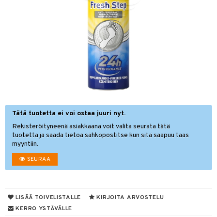
hygienia
& leivonta
 & pigmentti
t
t
osuoja
ersun-tuotteet
s
lisät
tuotteet
inkovoiteet
usaineet
en hoito
let
et & liemet
nhoito
koistuotteet
tuotteet
toaineet
Tätä tuotetta ei voi ostaa juuri nyt.
rasva
 jalat
Rekisteröityneenä asiakkaana voit valita seurata tätä
mpoot
kojen hoito
ä- & siementahnoja
tuotetta ja saada tietoa sähköpostitse kun sitä saapuu taas
myyntiin.
ien hoito
t
SEURAA
t tarvikkeet
od
en hoito
s
koistuotteet
LISÄÄ TOIVELISTALLE
KIRJOITA ARVOSTELU
KERRO YSTÄVÄLLE
ranajotuotteet
dorantit
iikka