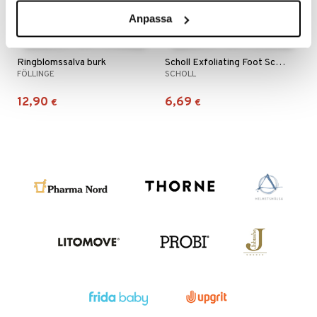
ndra
Anpassa
neraalit
uskyky
Ringblomssalva burk
Scholl Exfoliating Foot Scrub
FÖLLINGE
SCHOLL
12,90
6,69
€
€