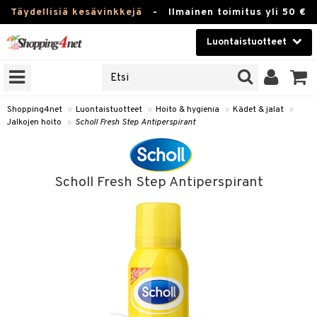
Täydellisiä kesävinkkejä
-
Ilmainen toimitus yli 50 €
Luontaistuotteet
ERKKEJÄ
Kauneudenhoito
JAT
UOTTEITA
Piilolinssit
Shopping4net
»
Luontaistuotteet
»
Hoito & hygienia
»
Kädet & jalat
»
Jalkojen hoito
»
Scholl Fresh Step Antiperspirant
Luontaistuotteet
silmät
Apteekki
suus
Scholl Fresh Step Antiperspirant
apot
Fitness
Koti & Sisustus
Lelut, Lapsi & Vauva
kkeet
Tuotemerkkejä
otteet
ät & pähkinät
Kampanjat
iho & kynnet
en