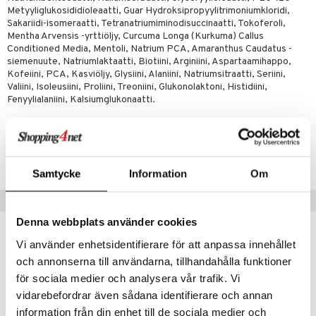
iot
lisät
rasvahapot
Metyyliglukosididioleaatti, Guar Hydroksipropyylitrimoniumkloridi,
Sakariidi-isomeraatti, Tetranatriumiminodisuccinaatti, Tokoferoli,
 halu
ideriviinietikka
svahapot
i-intoleranssi
Mentha Arvensis -yrttiöljy, Curcuma Longa (Kurkuma) Callus
Conditioned Media, Mentoli, Natrium PCA, Amaranthus Caudatus -
d
vuodet & PMS
siemenuute, Natriumlaktaatti, Biotiini, Arginiini, Aspartaamihappo,
Kofeiini, PCA, Kasviöljy, Glysiini, Alaniini, Natriumsitraatti, Seriini,
verisuonet
ie
t
ood
Valiini, Isoleusiini, Proliini, Treoniini, Glukonolaktoni, Histidiini,
Fenyylialaniini, Kalsiumglukonaatti.
 terveydenhuoltoa
poltto
rolia alentavat
uolisto
rasvahapot
ta
Tuotenumero
inen
hiuspuu
ostuttimet
uutta säätelevät
HABBN-IE-500
Samtycke
Information
Om
t
riset rasvahapot
evitys
t
iini
Suositut tuotteet
 energiaa
nia vahvistavat
 & helpottava
 & K
Denna webbplats använder cookies
apia
tus
& nenä & kurkku
idantit
g
-27%
spalvelu
Vi använder enhetsidentifierare för att anpassa innehållet
ulatus
iinit
och annonserna till användarna, tillhandahålla funktioner
ksiä & vastauksia
eco
eco
o
puli
iinit
för sociala medier och analysera vår trafik. Vi
tuotetta
vidarebefordrar även sådana identifierare och annan
n
uuri
information från din enhet till de sociala medier och
 verkkokaupasta