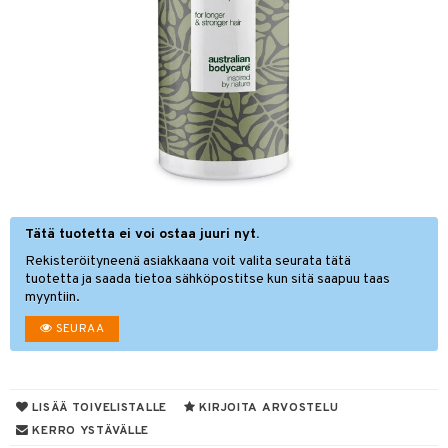
hygienia
& leivonta
 & pigmentti
t
t
osuoja
ersun-tuotteet
s
lisät
tuotteet
inkovoiteet
usaineet
en hoito
let
et & liemet
nhoito
koistuotteet
toaineet
Tätä tuotetta ei voi ostaa juuri nyt.
rasva
Rekisteröityneenä asiakkaana voit valita seurata tätä
mpoot
ä- & siementahnoja
tuotetta ja saada tietoa sähköpostitse kun sitä saapuu taas
myyntiin.
tuotteet
t
SEURAA
 jalat
od
kojen hoito
en hoito
s
ien hoito
koistuotteet
LISÄÄ TOIVELISTALLE
KIRJOITA ARVOSTELU
KERRO YSTÄVÄLLE
t tarvikkeet
ranajotuotteet
dorantit
iikka