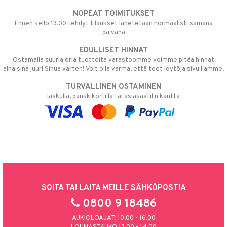
NOPEAT TOIMITUKSET
Ennen kello 13.00 tehdyt tilaukset lähetetään normaalisti samana
päivänä
EDULLISET HINNAT
Ostamalla suuria eriä tuotteita varastoomme voimme pitää hinnat
alhaisina juuri Sinua varten! Voit olla varma, että teet löytöjä sivuillamme.
TURVALLINEN OSTAMINEN
laskulla, pankkikortilla tai asiakastilin kautta
SOITA TAI LAITA MEILLE SÄHKÖPOSTIA
0800 9 18486
AUKIOLOAJAT: 10.00 - 16.00