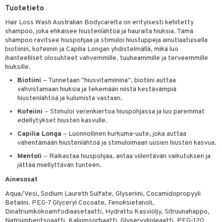
Tuotetieto
distaminen
koistuotteet
let
akkauhset
Hair Loss Wash Australian Bodycarelta on erityisesti kehitetty
mänympärysvoiteet
eriset öljyt
shampoo, joka ehkäisee hiustenlähtöä ja hauraita hiuksia. Tämä
hampaat
shampoo ravitsee hiuspohjaa ja stimuloi hiustuppeja ainutlaatuisella
teet
py, suihku & saippuat
mät
biotiinin, kofeiinin ja Capilia Longan yhdistelmällä, mikä luo
ihanteelliset olosuhteet vahvemmille, tuuheammille ja terveemmille
yt
hiuksille.
hdistaminen
Biotiini
– Tunnetaan "hiusvitamiinina", biotiini auttaa
talon kuorinta
vahvistamaan hiuksia ja tekemään niistä kestävämpiä
hiustenlähtöä ja kulumista vastaan.
talovoiteet
to
Kofeiini
– Stimuloi verenkiertoa hiuspohjassa ja luo paremmat
apot
edellytykset hiusten kasvulle.
Capilia Longa
– Luonnollinen kurkuma-uute, joka auttaa
t
nit &mineraalit
hanen
vähentämään hiustenlähtöä ja stimuloimaan uusien hiusten kasvua.
m
Mentoli
– Raikastaa hiuspohjaa, antaa viilentävän vaikutuksen ja
jättää miellyttävän tunteen.
 lihakset
lisät
Ainesosat
udottaminen
 halu
ium
lisät
Aqua/Vesi, Sodium Laureth Sulfate, Glyseriini, Cocamidopropyyli
Betaiini, PEG-7 Glyceryl Cocoate, Fenoksietanoli,
pot
tamiinit
s & imetys
sti käytettävät
n korvaaminen
Dinatriumkokoamfodiaasetaatti, Hydrattu Kasviöljy, Sitruunahappo,
Natriumbentsoaatti, Kaliumsorbaatti, Glyseryylioleaatti, PEG-120