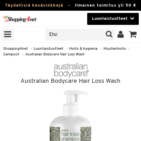
Täydellisiä kesävinkkejä
-
Ilmainen toimitus yli 50 €
Luontaistuotteet
ERKKEJÄ
Kauneudenhoito
JAT
UOTTEITA
Piilolinssit
Shopping4net
»
Luontaistuotteet
»
Hoito & hygienia
»
Hiustenhoito
»
Sampoot
»
Australian Bodycare Hair Loss Wash
Luontaistuotteet
silmät
Apteekki
suus
Australian Bodycare Hair Loss Wash
apot
Fitness
Koti & Sisustus
Lelut, Lapsi & Vauva
kkeet
Tuotemerkkejä
otteet
ät & pähkinät
Kampanjat
iho & kynnet
en