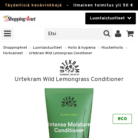
Täydellisiä kesävinkkejä
-
Ilmainen toimitus yli 50 €
Luontaistuotteet
ERKKEJÄ
Kauneudenhoito
JAT
UOTTEITA
Piilolinssit
Shopping4net
»
Luontaistuotteet
»
Hoito & hygienia
»
Hiustenhoito
»
Hoitoaineet
»
Urtekram Wild Lemongrass Conditioner
Luontaistuotteet
silmät
Apteekki
suus
Urtekram Wild Lemongrass Conditioner
apot
Fitness
Koti & Sisustus
Lelut, Lapsi & Vauva
kkeet
eco
Tuotemerkkejä
otteet
ät & pähkinät
Kampanjat
iho & kynnet
en