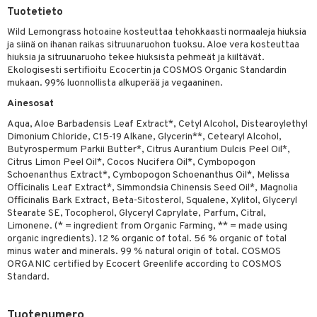
Tuotetieto
distaminen
koistuotteet
let
akkauhset
Wild Lemongrass hotoaine kosteuttaa tehokkaasti normaaleja hiuksia
mänympärysvoiteet
eriset öljyt
ja siinä on ihanan raikas sitruunaruohon tuoksu. Aloe vera kosteuttaa
hampaat
hiuksia ja sitruunaruoho tekee hiuksista pehmeät ja kiiltävät.
teet
py, suihku & saippuat
mät
Ekologisesti sertifioitu Ecocertin ja COSMOS Organic Standardin
mukaan. 99% luonnollista alkuperää ja vegaaninen.
yt
hdistaminen
Ainesosat
talon kuorinta
Aqua, Aloe Barbadensis Leaf Extract*, Cetyl Alcohol, Distearoylethyl
Dimonium Chloride, C15-19 Alkane, Glycerin**, Cetearyl Alcohol,
talovoiteet
to
Butyrospermum Parkii Butter*, Citrus Aurantium Dulcis Peel Oil*,
Citrus Limon Peel Oil*, Cocos Nucifera Oil*, Cymbopogon
apot
Schoenanthus Extract*, Cymbopogon Schoenanthus Oil*, Melissa
Officinalis Leaf Extract*, Simmondsia Chinensis Seed Oil*, Magnolia
t
nit &mineraalit
hanen
Officinalis Bark Extract, Beta-Sitosterol, Squalene, Xylitol, Glyceryl
Stearate SE, Tocopherol, Glyceryl Caprylate, Parfum, Citral,
m
Limonene. (* = ingredient from Organic Farming, ** = made using
organic ingredients). 12 % organic of total. 56 % organic of total
 lihakset
lisät
minus water and minerals. 99 % natural origin of total. COSMOS
ORGANIC certified by Ecocert Greenlife according to COSMOS
udottaminen
 halu
ium
lisät
Standard.
pot
tamiinit
s & imetys
sti käytettävät
n korvaaminen
Tuotenumero