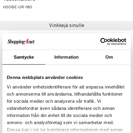
iot
lisät
rasvahapot
HSOBE-UR-180
 halu
ideriviinietikka
svahapot
i-intoleranssi
d
vuodet & PMS
Vinkkejä sinulle
verisuonet
ie
t
ood
 terveydenhuoltoa
poltto
rolia alentavat
eco
eco
uolisto
rasvahapot
ta
Samtycke
Information
Om
inen
hiuspuu
ostuttimet
uutta säätelevät
t
riset rasvahapot
evitys
t
iini
Denna webbplats använder cookies
 energiaa
nia vahvistavat
 & helpottava
 & K
Vi använder enhetsidentifierare för att anpassa innehållet
Saatavana useana vaihtoehtona
och annonserna till användarna, tillhandahålla funktioner
apia
tus
& nenä & kurkku
idantit
g
spalvelu
för sociala medier och analysera vår trafik. Vi
Urtekram Wild Lemongrass Body Wash
Urtekram Wild Lemongrass Cream Deo
ulatus
iinit
URTEKRAM
URTEKRAM
vidarebefordrar även sådana identifierare och annan
ksiä & vastauksia
information från din enhet till de sociala medier och
o
puli
iinit
6,90
5,90
alk.
€
€
tuotetta
annons- och analysföretag som vi samarbetar med.
n
uuri
Dessa kan i sin tur kombinera informationen med annan
 verkkokaupasta