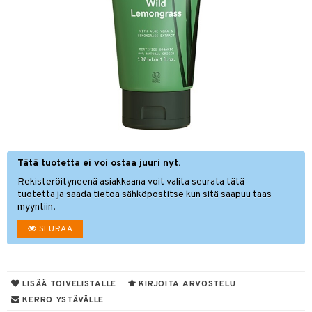
hygienia
& leivonta
 & pigmentti
t
t
osuoja
ersun-tuotteet
s
lisät
tuotteet
inkovoiteet
usaineet
en hoito
let
et & liemet
nhoito
koistuotteet
toaineet
Tätä tuotetta ei voi ostaa juuri nyt.
rasva
Rekisteröityneenä asiakkaana voit valita seurata tätä
mpoot
ä- & siementahnoja
tuotetta ja saada tietoa sähköpostitse kun sitä saapuu taas
myyntiin.
tuotteet
t
SEURAA
 jalat
od
kojen hoito
en hoito
s
ien hoito
koistuotteet
LISÄÄ TOIVELISTALLE
KIRJOITA ARVOSTELU
KERRO YSTÄVÄLLE
t tarvikkeet
ranajotuotteet
dorantit
iikka