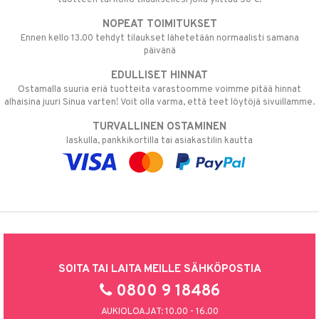
NOPEAT TOIMITUKSET
Ennen kello 13.00 tehdyt tilaukset lähetetään normaalisti samana
päivänä
EDULLISET HINNAT
Ostamalla suuria eriä tuotteita varastoomme voimme pitää hinnat
alhaisina juuri Sinua varten! Voit olla varma, että teet löytöjä sivuillamme.
TURVALLINEN OSTAMINEN
laskulla, pankkikortilla tai asiakastilin kautta
SOITA TAI LAITA MEILLE SÄHKÖPOSTIA
0800 9 18486
AUKIOLOAJAT: 10.00 - 16.00