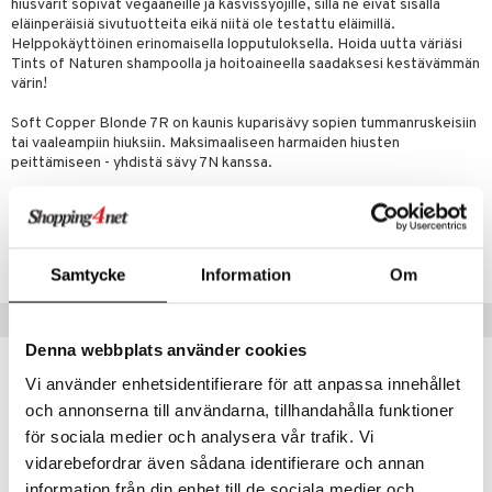
hiusvärit sopivat vegaaneille ja kasvissyöjille, sillä ne eivät sisällä
iot
lisät
rasvahapot
eläinperäisiä sivutuotteita eikä niitä ole testattu eläimillä.
 halu
ideriviinietikka
svahapot
i-intoleranssi
Helppokäyttöinen erinomaisella lopputuloksella. Hoida uutta väriäsi
Tints of Naturen shampoolla ja hoitoaineella saadaksesi kestävämmän
d
vuodet & PMS
värin!
verisuonet
ie
t
ood
Soft Copper Blonde 7R on kaunis kuparisävy sopien tummanruskeisiin
tai vaaleampiin hiuksiin. Maksimaaliseen harmaiden hiusten
 terveydenhuoltoa
poltto
rolia alentavat
peittämiseen - yhdistä sävy 7N kanssa.
uolisto
rasvahapot
ta
Tuotenumero
inen
hiuspuu
ostuttimet
uutta säätelevät
HS031-UH-1
Samtycke
Information
Om
t
riset rasvahapot
evitys
t
iini
 energiaa
nia vahvistavat
 & helpottava
 & K
Suositut tuotteet
Denna webbplats använder cookies
apia
tus
& nenä & kurkku
idantit
g
spalvelu
Vi använder enhetsidentifierare för att anpassa innehållet
ulatus
iinit
ksiä & vastauksia
och annonserna till användarna, tillhandahålla funktioner
o
puli
iinit
för sociala medier och analysera vår trafik. Vi
tuotetta
vidarebefordrar även sådana identifierare och annan
n
uuri
 verkkokaupasta
information från din enhet till de sociala medier och