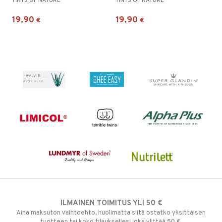
TINTS OF NATURE
TINTS OF NATURE
19,90
19,90
€
€
ILMAINEN TOIMITUS YLI 50 €
Aina maksuton vaihtoehto, huolimatta siitä ostatko yksittäisen
tuotteen tai koko tilauksellesi joka ylittää 50 €.