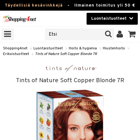
Täydellisiä kesävinkkejä
-
Ilmainen toimitus yli 50 €
Luontaistuotteet
ERKKEJÄ
Kauneudenhoito
JAT
UOTTEITA
Piilolinssit
Shopping4net
»
Luontaistuotteet
»
Hoito & hygienia
»
Hiustenhoito
»
Erikoistuotteet
»
Tints of Nature Soft Copper Blonde 7R
Luontaistuotteet
silmät
Apteekki
suus
Tints of Nature Soft Copper Blonde 7R
apot
Fitness
Koti & Sisustus
Lelut, Lapsi & Vauva
kkeet
Tuotemerkkejä
otteet
ät & pähkinät
Kampanjat
iho & kynnet
en