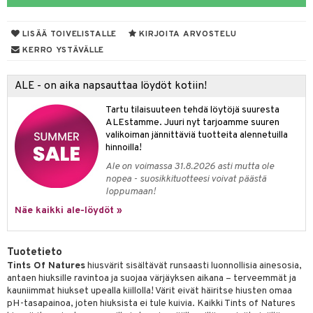
distaminen
koistuotteet
let
akkauhset
LISÄÄ TOIVELISTALLE
KIRJOITA ARVOSTELU
mänympärysvoiteet
eriset öljyt
hampaat
KERRO YSTÄVÄLLE
teet
py, suihku & saippuat
mät
ALE - on aika napsauttaa löydöt kotiin!
yt
hdistaminen
Tartu tilaisuuteen tehdä löytöjä suuresta
talon kuorinta
ALEstamme. Juuri nyt tarjoamme suuren
valikoiman jännittäviä tuotteita alennetuilla
talovoiteet
to
hinnoilla!
Ale on voimassa 31.8.2026 asti mutta ole
apot
nopea - suosikkituotteesi voivat päästä
loppumaan!
t
nit &mineraalit
hanen
Näe kaikki ale-löydöt »
m
 lihakset
lisät
Tuotetieto
Tints Of Natures
hiusvärit sisältävät runsaasti luonnollisia ainesosia,
udottaminen
 halu
ium
lisät
antaen hiuksille ravintoa ja suojaa värjäyksen aikana – terveemmät ja
kauniimmat hiukset upealla kiillolla! Värit eivät häiritse hiusten omaa
pot
tamiinit
s & imetys
sti käytettävät
n korvaaminen
pH-tasapainoa, joten hiuksista ei tule kuivia. Kaikki Tints of Natures