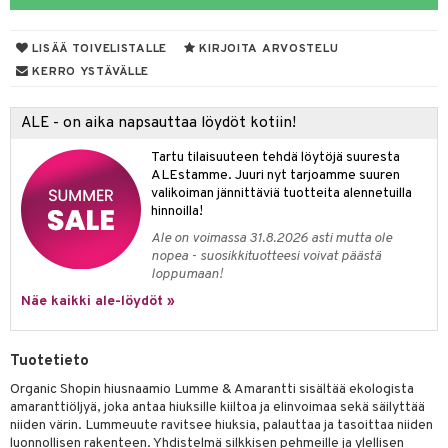
distaminen
koistuotteet
let
akkauhset
LISÄÄ TOIVELISTALLE
KIRJOITA ARVOSTELU
mänympärysvoiteet
eriset öljyt
hampaat
KERRO YSTÄVÄLLE
teet
py, suihku & saippuat
mät
ALE - on aika napsauttaa löydöt kotiin!
yt
hdistaminen
Tartu tilaisuuteen tehdä löytöjä suuresta
talon kuorinta
ALEstamme. Juuri nyt tarjoamme suuren
valikoiman jännittäviä tuotteita alennetuilla
talovoiteet
to
hinnoilla!
Ale on voimassa 31.8.2026 asti mutta ole
apot
nopea - suosikkituotteesi voivat päästä
loppumaan!
t
nit &mineraalit
hanen
Näe kaikki ale-löydöt »
m
 lihakset
lisät
Tuotetieto
udottaminen
 halu
ium
lisät
Organic Shopin hiusnaamio Lumme & Amarantti sisältää ekologista
amaranttiöljyä, joka antaa hiuksille kiiltoa ja elinvoimaa sekä säilyttää
pot
tamiinit
s & imetys
sti käytettävät
n korvaaminen
niiden värin. Lummeuute ravitsee hiuksia, palauttaa ja tasoittaa niiden
luonnollisen rakenteen. Yhdistelmä silkkisen pehmeille ja ylellisen