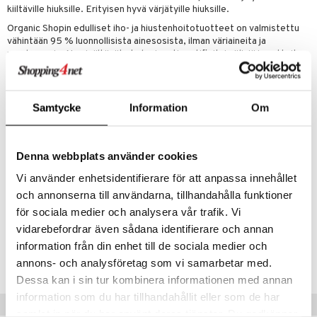
iot
lisät
rasvahapot
kiiltäville hiuksille. Erityisen hyvä värjätyille hiuksille.
 halu
ideriviinietikka
svahapot
i-intoleranssi
Organic Shopin edulliset iho- ja hiustenhoitotuotteet on valmistettu
vähintään 95 % luonnollisista ainesosista, ilman väriaineita ja
d
vuodet & PMS
parabeeneja. Ne sisältävät ekologisesti sertifioituja öljyjä ja uutteita
ja niillä on kierrätettävät ja biologisesti hajoavat pakkaukset. Tuotteet
verisuonet
ie
t
ood
ovat sertifioituja vegaanisia ja/tai COSMOS Natural.
 terveydenhuoltoa
poltto
rolia alentavat
Samtycke
Information
Om
Ainesosat
uolisto
rasvahapot
ta
Aqua, Cetearyl Alcohol, Distearoylethyl Dimonium Chloride, Cocos
Nucifera Oil, Hydrolysed Veteprotein, Nuphar Luteum Root Extract*,
inen
hiuspuu
ostuttimet
uutta säätelevät
Denna webbplats använder cookies
Glycerin, Amaranthus Spinosus Seed Oil*, Guar
t
riset rasvahapot
evitys
t
iini
Vi använder enhetsidentifierare för att anpassa innehållet
Hydroxypropyltrimonium Chloride, Sitruunahappo, Kaliumsorbaatti,
Natriumbentsoaatti, Eugenol, Geraniol, Limonene, Linalool. (*)
och annonserna till användarna, tillhandahålla funktioner
 energiaa
nia vahvistavat
 & helpottava
 & K
Ainesosat luomuviljelystä
för sociala medier och analysera vår trafik. Vi
apia
tus
& nenä & kurkku
idantit
g
vidarebefordrar även sådana identifierare och annan
spalvelu
Tuotenumero
information från din enhet till de sociala medier och
ulatus
iinit
HCAO9-QJ-75
annons- och analysföretag som vi samarbetar med.
ksiä & vastauksia
o
puli
iinit
Dessa kan i sin tur kombinera informationen med annan
tuotetta
information som du har tillhandahållit eller som de har
n
uuri
Vinkkejä sinulle
samlat in när du har använt deras tjänster. Du godkänner
 verkkokaupasta