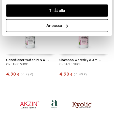
ndra
våra cookies vid fortsatt användande av vår webbplats.
-22%
-24%
Tillåt alla
neraalit
uskyky
eco
eco
Anpassa
Conditioner Waterlily & Amaranth
Shampoo Waterlily & Amaranth
ORGANIC SHOP
ORGANIC SHOP
4,90
4,90
6,29
6,49
€
(
€
)
€
(
€
)