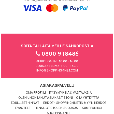
laskulla, pankkikortilla tai asiakastilin kautta
SOITA TAI LAITA MEILLE SÄHKÖPOSTIA
0800 9 18486
AUKIOLOAJAT: 10.00 - 16.00
LOUNASTAUKO 13.00 - 14.00
INFO@SHOPPING4NET.COM
ASIAKASPALVELU
OMA PROFIILI
KYSYMYKSIÄ & VASTAUKSIA
OLEN UNOHTANUT ASIAKASTIETONI
OTA YHTEYTTÄ
EDULLISET HINNAT
EHDOT - SHOPPING4NETIN MYYNTIEHDOT
EVÄSTEET
HENKILÖTIETOJEN SUOJAUS
KUMPPANIKSI
SHOPPING4NET