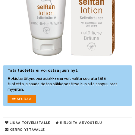
hygienia
& leivonta
 & pigmentti
t
t
osuoja
ersun-tuotteet
s
lisät
inkovoiteet
usaineet
let
et & liemet
tuotteet
en hoito
Tätä tuotetta ei voi ostaa juuri nyt.
rasva
Rekisteröityneenä asiakkaana voit valita seurata tätä
nhoito
ä- & siementahnoja
tuotetta ja saada tietoa sähköpostitse kun sitä saapuu taas
myyntiin.
koistuotteet
tuotteet
t
SEURAA
toaineet
 jalat
od
mpoot
kojen hoito
en hoito
s
ien hoito
koistuotteet
LISÄÄ TOIVELISTALLE
KIRJOITA ARVOSTELU
KERRO YSTÄVÄLLE
t tarvikkeet
ranajotuotteet
dorantit
iikka