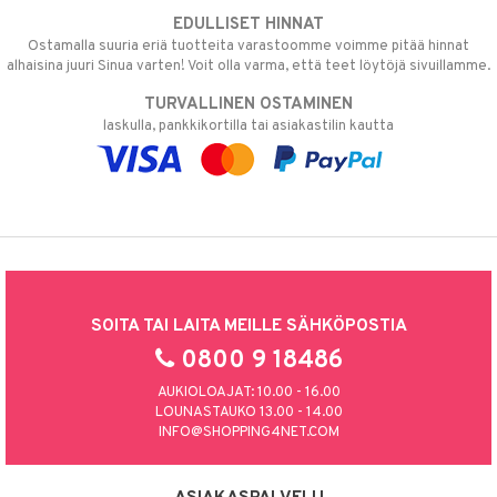
ndra
EDULLISET HINNAT
Ostamalla suuria eriä tuotteita varastoomme voimme pitää hinnat
neraalit
uskyky
alhaisina juuri Sinua varten! Voit olla varma, että teet löytöjä sivuillamme.
TURVALLINEN OSTAMINEN
laskulla, pankkikortilla tai asiakastilin kautta
SOITA TAI LAITA MEILLE SÄHKÖPOSTIA
0800 9 18486
AUKIOLOAJAT: 10.00 - 16.00
LOUNASTAUKO 13.00 - 14.00
INFO@SHOPPING4NET.COM