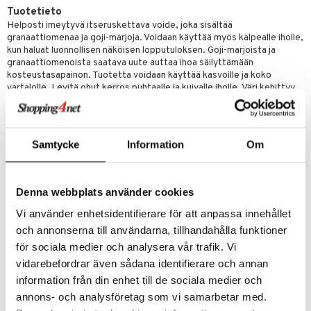
Tuotetieto
distaminen
koistuotteet
let
akkauhset
Helposti imeytyvä itseruskettava voide, joka sisältää
granaattiomenaa ja goji-marjoja. Voidaan käyttää myös kalpealle iholle,
mänympärysvoiteet
eriset öljyt
hampaat
kun haluat luonnollisen näköisen lopputuloksen. Goji-marjoista ja
granaattiomenoista saatava uute auttaa ihoa säilyttämään
teet
py, suihku & saippuat
mät
kosteustasapainon. Tuotetta voidaan käyttää kasvoille ja koko
vartalolle. Levitä ohut kerros puhtaalle ja kuivalle iholle. Väri kehittyy
yt
hdistaminen
vasta muutaman tunnin kuluttua. Käytä 2-3 kertaa viikossa kestävän
lopputuloksen saamiseksi.
talon kuorinta
Ainesosat
talovoiteet
to
Samtycke
Information
Om
Aqua, Glycine Soja Oil*, Caprylic/Capric Triglyceride,
Dihydroxyacetone, Glycerin, Glyceryl Stearate Citrate, Erythrulose,
apot
Glyceryl Stearate, Lycium Barbarum Fruit Extract*, Simmondsia
Chinensis Seed Oil*, Camelia Sinensis Leaf Water*, Punica Granatum
Denna webbplats använder cookies
t
nit &mineraalit
hanen
Fruit Water*, Alcohol, Punica Granatum Seed Oil*, Tocopheryl
acetate, Tocopherol, Parfum, Geraniol, Limonene, Linalool, Citral,
Vi använder enhetsidentifierare för att anpassa innehållet
m
Citronellol * = ekologisesti viljeltyä
och annonserna till användarna, tillhandahålla funktioner
 lihakset
lisät
för sociala medier och analysera vår trafik. Vi
Tuotenumero
vidarebefordrar även sådana identifierare och annan
udottaminen
 halu
ium
lisät
HALL21-E4-75
information från din enhet till de sociala medier och
pot
tamiinit
s & imetys
sti käytettävät
n korvaaminen
annons- och analysföretag som vi samarbetar med.