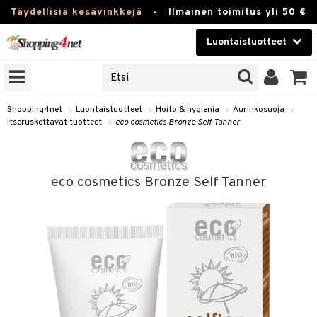
Täydellisiä kesävinkkejä
-
Ilmainen toimitus yli 50 €
Luontaistuotteet
ERKKEJÄ
Kauneudenhoito
JAT
UOTTEITA
Piilolinssit
Shopping4net
»
Luontaistuotteet
»
Hoito & hygienia
»
Aurinkosuoja
»
Itseruskettavat tuotteet
»
eco cosmetics Bronze Self Tanner
Luontaistuotteet
silmät
Apteekki
suus
eco cosmetics Bronze Self Tanner
apot
Fitness
Koti & Sisustus
Lelut, Lapsi & Vauva
kkeet
Tuotemerkkejä
otteet
ät & pähkinät
Kampanjat
iho & kynnet
en