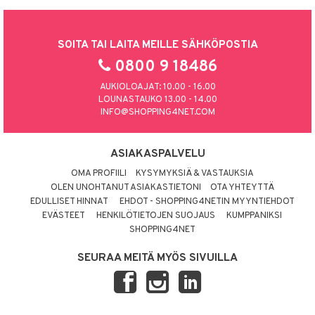
SOITA TAI LAITA MEILLE SÄHKÖPOSTIA
0800 9 18486
AUKIOLOAJAT: 10.00 - 16.00
LOUNASTAUKO 13.00 - 14.00
INFO@SHOPPING4NET.COM
ASIAKASPALVELU
OMA PROFIILI
KYSYMYKSIÄ & VASTAUKSIA
OLEN UNOHTANUT ASIAKASTIETONI
OTA YHTEYTTÄ
EDULLISET HINNAT
EHDOT - SHOPPING4NETIN MYYNTIEHDOT
EVÄSTEET
HENKILÖTIETOJEN SUOJAUS
KUMPPANIKSI
SHOPPING4NET
SEURAA MEITÄ MYÖS SIVUILLA