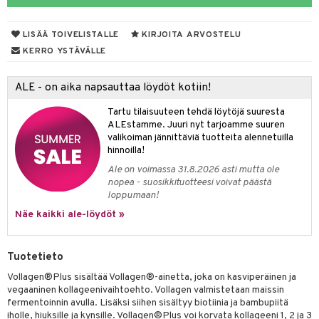
pot
iikka
tamiinit
s & imetys
sti käytettävät
n korvaaminen
distaminen
koistuotteet
let
iot
akkauhset
lisät
rasvahapot
LISÄÄ TOIVELISTALLE
KIRJOITA ARVOSTELU
mänympärysvoiteet
eriset öljyt
hampaat
 halu
ideriviinietikka
svahapot
i-intoleranssi
KERRO YSTÄVÄLLE
teet
py, suihku & saippuat
mät
d
vuodet & PMS
ALE - on aika napsauttaa löydöt kotiin!
yt
verisuonet
ie
t
ood
Tartu tilaisuuteen tehdä löytöjä suuresta
talon kuorinta
 terveydenhuoltoa
poltto
rolia alentavat
ALEstamme. Juuri nyt tarjoamme suuren
valikoiman jännittäviä tuotteita alennetuilla
talovoiteet
uolisto
rasvahapot
ta
hinnoilla!
Ale on voimassa 31.8.2026 asti mutta ole
inen
hiuspuu
ostuttimet
uutta säätelevät
nopea - suosikkituotteesi voivat päästä
loppumaan!
t
riset rasvahapot
evitys
t
iini
Näe kaikki ale-löydöt »
 energiaa
nia vahvistavat
 & helpottava
 & K
apia
tus
& nenä & kurkku
idantit
g
Tuotetieto
spalvelu
ulatus
iinit
Vollagen®Plus sisältää Vollagen®-ainetta, joka on kasviperäinen ja
ksiä & vastauksia
vegaaninen kollageenivaihtoehto. Vollagen valmistetaan maissin
o
puli
iinit
fermentoinnin avulla. Lisäksi siihen sisältyy biotiinia ja bambupiitä
tuotetta
iholle, hiuksille ja kynsille. Vollagen®Plus voi korvata kollageeni 1, 2 ja 3