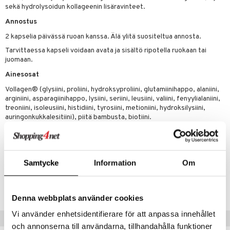
n
uuri
sekä hydrolysoidun kollageenin lisäravinteet.
 verkkokaupasta
ndra
Annostus
2 kapselia päivässä ruoan kanssa. Älä ylitä suositeltua annosta.
neraalit
uskyky
Tarvittaessa kapseli voidaan avata ja sisältö ripotella ruokaan tai
juomaan.
Ainesosat
Vollagen® (glysiini, proliini, hydroksyproliini, glutamiinihappo, alaniini,
arginiini, asparagiinihappo, lysiini, seriini, leusiini, valiini, fenyylialaniini,
treoniini, isoleusiini, histidiini, tyrosiini, metioniini, hydroksilysiini,
auringonkukkalesitiini), piitä bambusta, biotiini.
Kasviperäinen kapseli, valmistettu selluloosasta.
Samtycke
Information
Om
Tuotenumero
HV601-HH-60
Denna webbplats använder cookies
Vi använder enhetsidentifierare för att anpassa innehållet
Suositut tuotteet
och annonserna till användarna, tillhandahålla funktioner