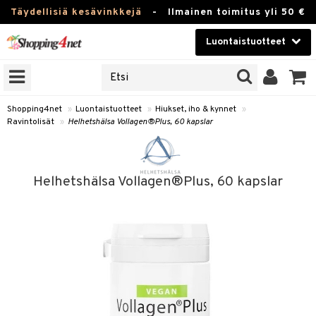
Täydellisiä kesävinkkejä
-
Ilmainen toimitus yli 50 €
Luontaistuotteet
ERKKEJÄ
Kauneudenhoito
JAT
UOTTEITA
Piilolinssit
Shopping4net
»
Luontaistuotteet
»
Hiukset, iho & kynnet
»
Ravintolisät
»
Helhetshälsa Vollagen®Plus, 60 kapslar
Luontaistuotteet
silmät
Apteekki
suus
Helhetshälsa Vollagen®Plus, 60 kapslar
apot
Fitness
Koti & Sisustus
Lelut, Lapsi & Vauva
kkeet
Tuotemerkkejä
otteet
ät & pähkinät
Kampanjat
iho & kynnet
en