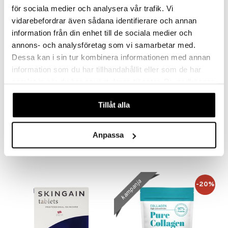
för sociala medier och analysera vår trafik. Vi
vidarebefordrar även sådana identifierare och annan
information från din enhet till de sociala medier och
annons- och analysföretag som vi samarbetar med.
Dessa kan i sin tur kombinera informationen med annan
information som du har tillhandahållit eller som de har
samlat in när du har använt deras tjänster. Du godkänner
våra cookies vid fortsatt användande av vår webbplats.
Tillåt alla
Elexir Kollagen 100 % Peptan kollagen
Genacol
ELEXIR PHARMA
GENACOL
Anpassa
26,90
36,90
€
€
kampanja
-20%