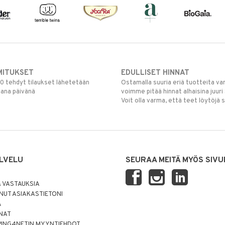
MITUKSET
EDULLISET HINNAT
00 tehdyt tilaukset lähetetään
Ostamalla suuria eriä tuotteita 
mana päivänä
voimme pitää hinnat alhaisina juuri
Voit olla varma, että teet löytöjä 
LVELU
SEURAA MEITÄ MYÖS SIVU
 VASTAUKSIA
UT ASIAKASTIETONI
Ä
NNAT
PING4NETIN MYYNTIEHDOT