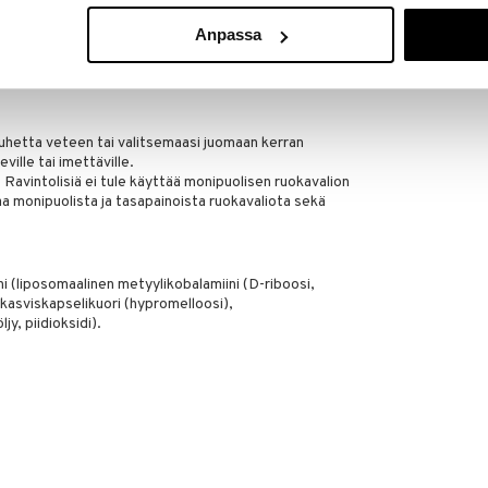
llageenipeptidit. Vapaat aminohapot voivat imeytyä
 tekee Holistic Femme Collagenista tehokkaan
Anpassa
iden aminohappojen tasoja, jotka rakentavat
lla voit aina olla varma, että saat korkeinta laatua
jauhetta veteen tai valitsemaasi juomaan kerran
ville tai imettäville.
. Ravintolisiä ei tule käyttää monipuolisen ruokavalion
a monipuolista ja tasapainoista ruokavaliota sekä
ini (liposomaalinen metyylikobalamiini (D-riboosi,
, kasviskapselikuori (hypromelloosi),
, piidioksidi).