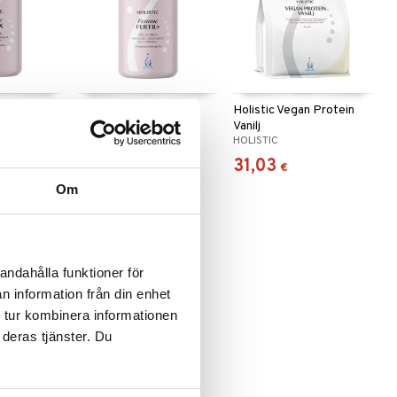
me Detox
Holistic Femme Fertil+
Holistic Vegan Protein
Vanilj
HOLISTIC
HOLISTIC
29,90
31,03
€
€
Om
andahålla funktioner för
n information från din enhet
 tur kombinera informationen
 deras tjänster. Du