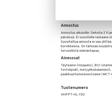
pienempi kuin eläinkollageenin ko
suoraan ja helposti kehoon, mikä
lisäravinteen lisätäksesi juuri ni
kollageenia kehossa. Holisticin avu
eikä turhia lisäaineita.
Annostus
Annostus aikuisille: Sekoita 2 tl 
päivässä. Ei suositella raskaana ole
Suositeltua annosta ei saa ylittää
korvikkeena. On tärkeää noudatta
terveellistä elämäntapaa.
Ainesosat
Täyteaine (riisijauho), B12-vitami
fosfolipidit, metyylikobalamiini))
paakkuuntumisenestoaine (MCT-öljy
Tuotenumero
HHFP7-HL-150