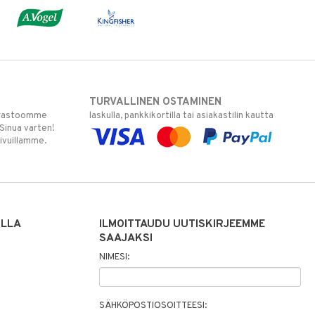
TURVALLINEN OSTAMINEN
varastoomme
laskulla, pankkikortilla tai asiakastilin kautta
 Sinua varten!
sivuillamme.
ILLA
ILMOITTAUDU UUTISKIRJEEMME
SAAJAKSI
NIMESI:
SÄHKÖPOSTIOSOITTEESI: