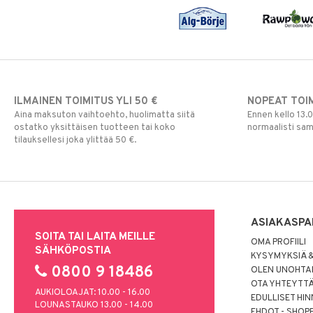
ILMAINEN TOIMITUS YLI 50 €
NOPEAT TOI
Aina maksuton vaihtoehto, huolimatta siitä
Ennen kello 13.
ostatko yksittäisen tuotteen tai koko
normaalisti sa
tilauksellesi joka ylittää 50 €.
ASIAKASPA
SOITA TAI LAITA MEILLE
OMA PROFIILI
SÄHKÖPOSTIA
KYSYMYKSIÄ &
0800 9 18486
OLEN UNOHTAN
OTA YHTEYTT
AUKIOLOAJAT: 10.00 - 16.00
EDULLISET HI
LOUNASTAUKO 13.00 - 14.00
EHDOT - SHOP