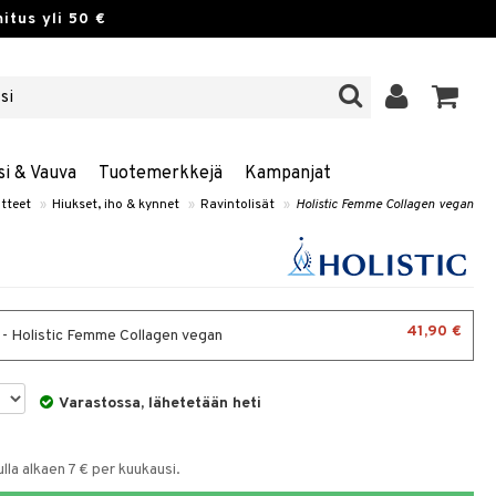
itus yli 50 €
si & Vauva
Tuotemerkkejä
Kampanjat
tteet
»
Hiukset, iho & kynnet
»
Ravintolisät
»
Holistic Femme Collagen vegan
41,90 €
 - Holistic Femme Collagen vegan
Varastossa, lähetetään heti
la alkaen 7 € per kuukausi.