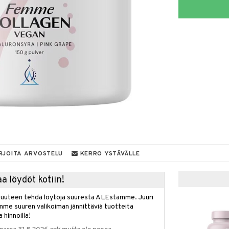
RJOITA ARVOSTELU
KERRO YSTÄVÄLLE
a löydöt kotiin!
isuuteen tehdä löytöjä suuresta ALEstamme. Juuri
mme suuren valikoiman jännittäviä tuotteita
a hinnoilla!