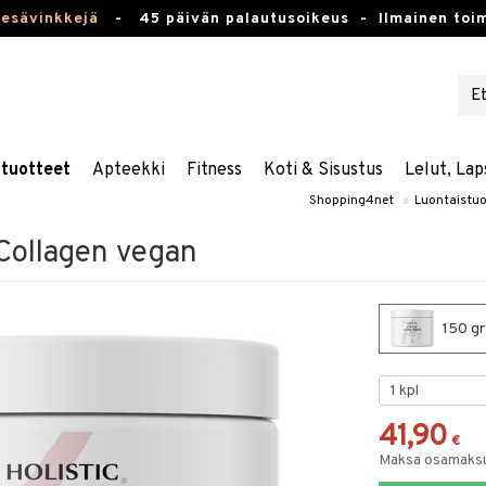
kesävinkkejä
-
45 päivän palautusoikeus -
Ilmainen toim
stuotteet
Apteekki
Fitness
Koti & Sisustus
Lelut, Lap
Shopping4net
»
Luontaistuo
Collagen vegan
150 gr
41,90
€
Maksa osamaksul