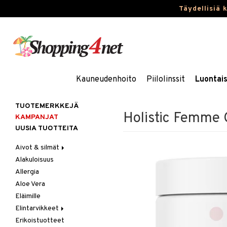
Täydellisiä 
Kauneudenhoito
Piilolinssit
Luontai
TUOTEMERKKEJÄ
Holistic Femme 
KAMPANJAT
UUSIA TUOTTEITA
Aivot & silmät
Alakuloisuus
Muisti
Allergia
Rasvahapot
Aloe Vera
Silmät
Eläimille
Elintarvikkeet
Erikoistuotteet
Hedelmät & pähkinät