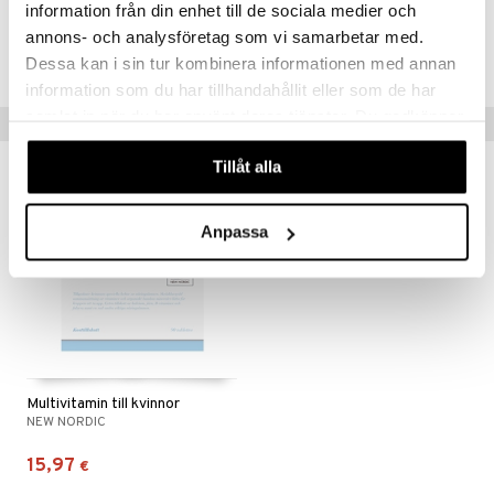
information från din enhet till de sociala medier och
Tuotenumero
annons- och analysföretag som vi samarbetar med.
HHV60-NE-60
Dessa kan i sin tur kombinera informationen med annan
information som du har tillhandahållit eller som de har
samlat in när du har använt deras tjänster. Du godkänner
Vinkkejä sinulle
våra cookies vid fortsatt användande av vår webbplats.
Tillåt alla
Anpassa
Multivitamin till kvinnor
NEW NORDIC
15,97
€