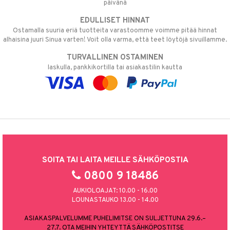
päivänä
EDULLISET HINNAT
Ostamalla suuria eriä tuotteita varastoomme voimme pitää hinnat
alhaisina juuri Sinua varten! Voit olla varma, että teet löytöjä sivuillamme.
TURVALLINEN OSTAMINEN
laskulla, pankkikortilla tai asiakastilin kautta
SOITA TAI LAITA MEILLE SÄHKÖPOSTIA
0800 9 18486
AUKIOLOAJAT: 10.00 - 16.00
LOUNASTAUKO 13.00 - 14.00
ASIAKASPALVELUMME PUHELIMITSE ON SULJETTUNA 29.6.–
27.7. OTA MEIHIN YHTEYTTÄ SÄHKÖPOSTITSE