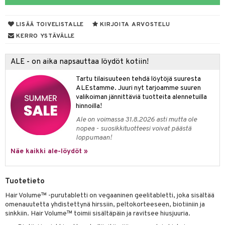
pot
iikka
tamiinit
s & imetys
sti käytettävät
n korvaaminen
distaminen
koistuotteet
let
iot
akkauhset
lisät
rasvahapot
LISÄÄ TOIVELISTALLE
KIRJOITA ARVOSTELU
mänympärysvoiteet
eriset öljyt
hampaat
 halu
ideriviinietikka
svahapot
i-intoleranssi
KERRO YSTÄVÄLLE
teet
py, suihku & saippuat
mät
d
vuodet & PMS
ALE - on aika napsauttaa löydöt kotiin!
yt
verisuonet
ie
t
ood
Tartu tilaisuuteen tehdä löytöjä suuresta
talon kuorinta
 terveydenhuoltoa
poltto
rolia alentavat
ALEstamme. Juuri nyt tarjoamme suuren
valikoiman jännittäviä tuotteita alennetuilla
talovoiteet
uolisto
rasvahapot
ta
hinnoilla!
Ale on voimassa 31.8.2026 asti mutta ole
inen
hiuspuu
ostuttimet
uutta säätelevät
nopea - suosikkituotteesi voivat päästä
loppumaan!
t
riset rasvahapot
evitys
t
iini
Näe kaikki ale-löydöt »
 energiaa
nia vahvistavat
 & helpottava
 & K
apia
tus
& nenä & kurkku
idantit
g
Tuotetieto
spalvelu
ulatus
iinit
Hair Volume™ -purutabletti on vegaaninen geelitabletti, joka sisältää
ksiä & vastauksia
omenauutetta yhdistettynä hirssiin, peltokorteeseen, biotiiniin ja
o
puli
iinit
sinkkiin. Hair Volume™ toimii sisältäpäin ja ravitsee hiusjuuria.
tuotetta