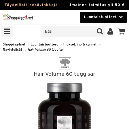
Täydellisiä kesävinkkejä
-
Ilmainen toimitus yli 50 €
Luontaistuotteet
ERKKEJÄ
Kauneudenhoito
JAT
UOTTEITA
Piilolinssit
Shopping4net
»
Luontaistuotteet
»
Hiukset, iho & kynnet
»
Ravintolisät
»
Hair Volume 60 tuggisar
Luontaistuotteet
silmät
Apteekki
suus
Hair Volume 60 tuggisar
apot
Fitness
Koti & Sisustus
Lelut, Lapsi & Vauva
kkeet
Tuotemerkkejä
otteet
ät & pähkinät
Kampanjat
iho & kynnet
en