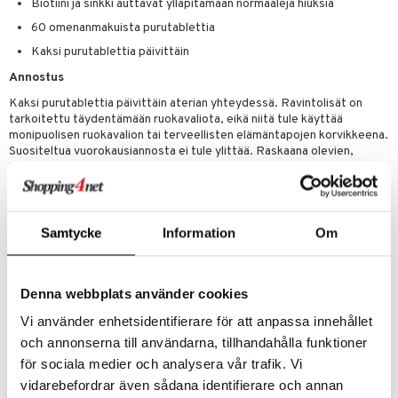
Biotiini ja sinkki auttavat ylläpitämään normaaleja hiuksia
n
uuri
 verkkokaupasta
60 omenanmakuista purutablettia
ndra
Kaksi purutablettia päivittäin
neraalit
uskyky
Annostus
Kaksi purutablettia päivittäin aterian yhteydessä. Ravintolisät on
tarkoitettu täydentämään ruokavaliota, eikä niitä tule käyttää
monipuolisen ruokavalion tai terveellisten elämäntapojen korvikkeena.
Suositeltua vuorokausiannosta ei tule ylittää. Raskaana olevien,
imettävien ja lasten tulee käyttää tuotetta vain lääkärin konsultoinnin
jälkeen. Säilytettävä pienten lasten ulottumattomissa.
Tämä on ravintolisä. Suositeltua vuorokausiannosta ei tule ylittää.
Ravintolisää ei tule käyttää monipuolisen ruokavalion korvikkeena.
Samtycke
Information
Om
Säilytettävä pienten lasten ulottumattomissa.
Ainesosat
Glukoosisiirappi, sokeri, vesi, hyytelöimisaine (pektiini), omenauute
Denna webbplats använder cookies
(Malus domestica Borkh), omenamehutiiviste, hirssiuute (Panicum
Vi använder enhetsidentifierare för att anpassa innehållet
miliaceum L.), happamuudensäätöaine (sitruunahappo,
natriumsitraatti), peltokorteuute (Equisetum arvense L.), omena-
och annonserna till användarna, tillhandahålla funktioner
aromi, mehutäysmehutiiviste punaisesta retiisistä, sinkki
för sociala medier och analysera vår trafik. Vi
(sinkkisitraatti), biotiini (d-biotin).
vidarebefordrar även sådana identifierare och annan