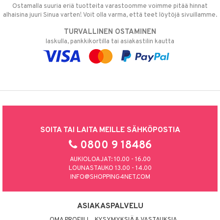
Ostamalla suuria eriä tuotteita varastoomme voimme pitää hinnat
alhaisina juuri Sinua varten! Voit olla varma, että teet löytöjä sivuillamme.
TURVALLINEN OSTAMINEN
laskulla, pankkikortilla tai asiakastilin kautta
SOITA TAI LAITA MEILLE SÄHKÖPOSTIA
0800 9 18486
AUKIOLOAJAT: 10.00 - 16.00
LOUNASTAUKO 13.00 - 14.00
INFO@SHOPPING4NET.COM
ASIAKASPALVELU
OMA PROFIILI
KYSYMYKSIÄ & VASTAUKSIA