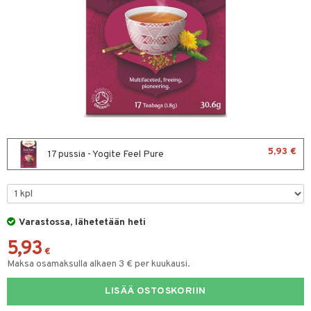
& leivonta
t
s
usaineet
et & liemet
5,93 €
17 pussia - Yogite Feel Pure
rasva
ä- & siementahnoja
t
Varastossa, lähetetään heti
od
5,93
€
s
Maksa osamaksulla alkaen 3 € per kuukausi.
LISÄÄ OSTOSKORIIN