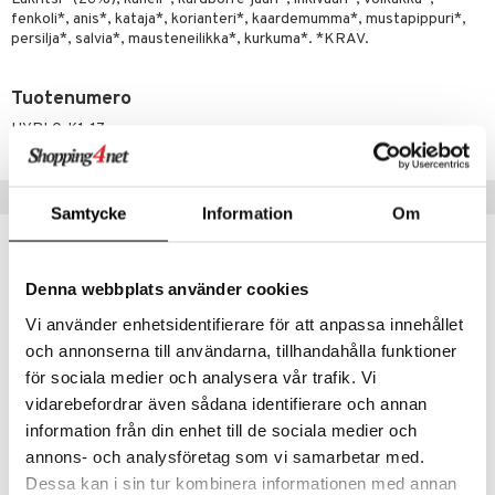
t tarvikkeet
ranajotuotteet
dorantit
pot
iikka
tamiinit
s & imetys
sti käytettävät
n korvaaminen
fenkoli*, anis*, kataja*, korianteri*, kaardemumma*, mustapippuri*,
persilja*, salvia*, mausteneilikka*, kurkuma*. *KRAV.
distaminen
koistuotteet
let
iot
akkauhset
lisät
rasvahapot
mänympärysvoiteet
eriset öljyt
hampaat
 halu
ideriviinietikka
svahapot
i-intoleranssi
Tuotenumero
teet
py, suihku & saippuat
mät
d
vuodet & PMS
HYPL0-K1-17
yt
verisuonet
ie
t
ood
Vinkkejä sinulle
talon kuorinta
 terveydenhuoltoa
poltto
rolia alentavat
Samtycke
Information
Om
talovoiteet
uolisto
rasvahapot
ta
inen
hiuspuu
ostuttimet
uutta säätelevät
Denna webbplats använder cookies
t
riset rasvahapot
evitys
t
iini
Vi använder enhetsidentifierare för att anpassa innehållet
och annonserna till användarna, tillhandahålla funktioner
 energiaa
nia vahvistavat
 & helpottava
 & K
för sociala medier och analysera vår trafik. Vi
apia
tus
& nenä & kurkku
idantit
g
vidarebefordrar även sådana identifierare och annan
spalvelu
information från din enhet till de sociala medier och
ulatus
iinit
ksiä & vastauksia
annons- och analysföretag som vi samarbetar med.
o
puli
iinit
Yogite Bedtime
Yogite Chai sweet
Dessa kan i sin tur kombinera informationen med annan
tuotetta