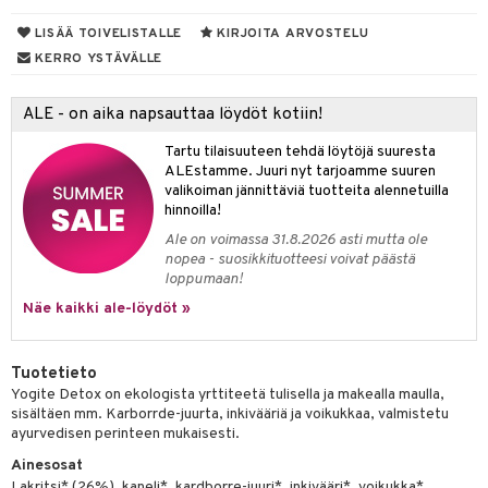
LISÄÄ TOIVELISTALLE
KIRJOITA ARVOSTELU
KERRO YSTÄVÄLLE
otteet
ALE - on aika napsauttaa löydöt kotiin!
iho & kynnet
hygienia
 & pigmentti
Tartu tilaisuuteen tehdä löytöjä suuresta
ALEstamme. Juuri nyt tarjoamme suuren
hdistaminen
t
osuoja
valikoiman jännittäviä tuotteita alennetuilla
hinnoilla!
ersun-tuotteet
lisät
tuotteet
Ale on voimassa 31.8.2026 asti mutta ole
nopea - suosikkituotteesi voivat päästä
inkovoiteet
en hoito
to
loppumaan!
let
nhoito
apot
Näe kaikki ale-löydöt »
koistuotteet
t
tuotteet
nit &mineraalit
hanen
Tuotetieto
toaineet
 jalat
m
Yogite Detox on ekologista yrttiteetä tulisella ja makealla maulla,
sisältäen mm. Karborrde-juurta, inkivääriä ja voikukkaa, valmistetu
mpoot
kojen hoito
 lihakset
en hoito
lisät
ayurvedisen perinteen mukaisesti.
ien hoito
koistuotteet
udottaminen
 halu
ium
lisät
Ainesosat
Lakritsi* (26%), kaneli*, kardborre-juuri*, inkivääri*, voikukka*,