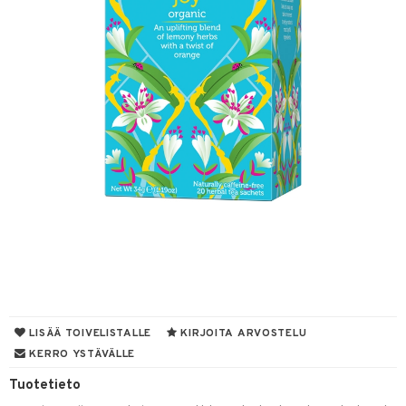
& leivonta
t
s
usaineet
et & liemet
rasva
ä- & siementahnoja
t
od
LISÄÄ TOIVELISTALLE
KIRJOITA ARVOSTELU
s
KERRO YSTÄVÄLLE
Tuotetieto