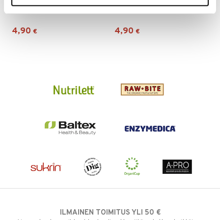
Pukka Lemon, Ginger & Manuka
Pukka Relax
n
uuri
PUKKA
PUKKA
 verkkokaupasta
ndra
4,90
4,90
€
€
neraalit
uskyky
ILMAINEN TOIMITUS YLI 50 €