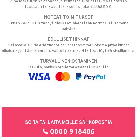
Aina maksuton vaihtoehto, huolimatta siitä ostatko yksittäisen
tuotteen tai koko tilauksellesi joka ylittää 50 €.
NOPEAT TOIMITUKSET
Ennen kello 13.00 tehdyt tilaukset lähetetään normaalisti samana
päivänä
EDULLISET HINNAT
Ostamalla suuria eriä tuotteita varastoomme voimme pitää hinnat
alhaisina juuri Sinua varten! Voit olla varma, että teet löytöjä sivuillamme.
TURVALLINEN OSTAMINEN
laskulla, pankkikortilla tai asiakastilin kautta
SOITA TAI LAITA MEILLE SÄHKÖPOSTIA
0800 9 18486