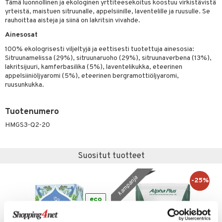
Tämä luonnollinen ja ekologinen yrttiteesekoitus koostuu virkistävistä
yrteistä, maistuen sitruunalle, appelsiinille, laventelille ja ruusulle. Se
rauhoittaa aisteja ja siinä on lakritsin vivahde.
otteet
Ainesosat
100% ekologrisesti viljeltyjä ja eettisesti tuotettuja ainesosia:
iho & kynnet
Sitruunamelissa (29%), sitruunaruoho (29%), sitruunaverbena (13%),
lakritsijuuri, kamferbasilika (5%), laventelikukka, eteerinen
hygienia
 & pigmentti
appelsiiniöljyaromi (5%), eteerinen bergramottiöljyaromi,
ruusunkukka.
hdistaminen
t
osuoja
ersun-tuotteet
lisät
tuotteet
Tuotenumero
inkovoiteet
en hoito
to
HMGS3-Q2-20
let
nhoito
apot
Suositut tuotteet
koistuotteet
t
tuotteet
nit &mineraalit
hanen
toaineet
 jalat
m
kampanja
-25%
mpoot
kojen hoito
 lihakset
en hoito
lisät
eco
ien hoito
koistuotteet
udottaminen
 halu
ium
lisät