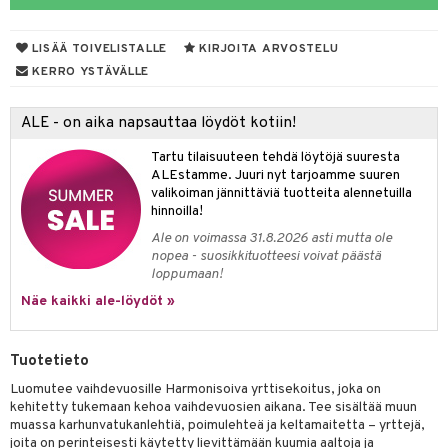
LISÄÄ TOIVELISTALLE
KIRJOITA ARVOSTELU
otteet
KERRO YSTÄVÄLLE
iho & kynnet
ALE - on aika napsauttaa löydöt kotiin!
hygienia
 & pigmentti
Tartu tilaisuuteen tehdä löytöjä suuresta
hdistaminen
t
osuoja
ALEstamme. Juuri nyt tarjoamme suuren
valikoiman jännittäviä tuotteita alennetuilla
ersun-tuotteet
lisät
tuotteet
hinnoilla!
Ale on voimassa 31.8.2026 asti mutta ole
inkovoiteet
en hoito
to
nopea - suosikkituotteesi voivat päästä
loppumaan!
let
nhoito
apot
Näe kaikki ale-löydöt »
koistuotteet
t
tuotteet
nit &mineraalit
hanen
toaineet
 jalat
m
Tuotetieto
mpoot
kojen hoito
 lihakset
en hoito
lisät
Luomutee vaihdevuosille Harmonisoiva yrttisekoitus, joka on
kehitetty tukemaan kehoa vaihdevuosien aikana. Tee sisältää muun
ien hoito
koistuotteet
udottaminen
 halu
ium
lisät
muassa karhunvatukanlehtiä, poimulehteä ja keltamaitetta – yrttejä,
joita on perinteisesti käytetty lievittämään kuumia aaltoja ja