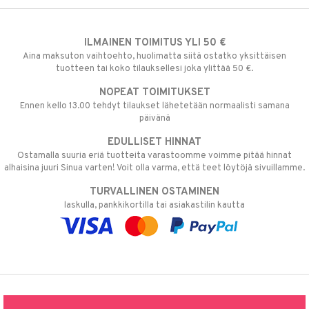
ILMAINEN TOIMITUS YLI 50 €
Aina maksuton vaihtoehto, huolimatta siitä ostatko yksittäisen
tuotteen tai koko tilauksellesi joka ylittää 50 €.
NOPEAT TOIMITUKSET
Ennen kello 13.00 tehdyt tilaukset lähetetään normaalisti samana
päivänä
EDULLISET HINNAT
Ostamalla suuria eriä tuotteita varastoomme voimme pitää hinnat
alhaisina juuri Sinua varten! Voit olla varma, että teet löytöjä sivuillamme.
TURVALLINEN OSTAMINEN
laskulla, pankkikortilla tai asiakastilin kautta