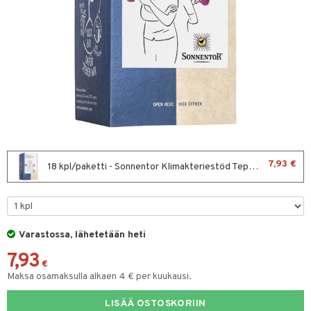
& leivonta
t
s
usaineet
et & liemet
rasva
7,93 €
18 kpl/paketti - Sonnentor Klimakteriestöd Tepåsar
ä- & siementahnoja
t
Varastossa, lähetetään heti
od
7,93
s
€
Maksa osamaksulla alkaen 4 € per kuukausi.
LISÄÄ OSTOSKORIIN