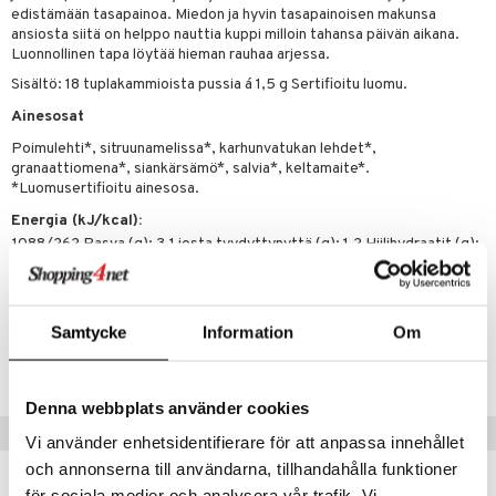
t tarvikkeet
ranajotuotteet
dorantit
pot
iikka
tamiinit
s & imetys
sti käytettävät
n korvaaminen
edistämään tasapainoa. Miedon ja hyvin tasapainoisen makunsa
ansiosta siitä on helppo nauttia kuppi milloin tahansa päivän aikana.
distaminen
koistuotteet
let
iot
akkauhset
lisät
rasvahapot
Luonnollinen tapa löytää hieman rauhaa arjessa.
mänympärysvoiteet
eriset öljyt
Sisältö: 18 tuplakammioista pussia á 1,5 g Sertifioitu luomu.
hampaat
 halu
ideriviinietikka
svahapot
i-intoleranssi
Ainesosat
teet
py, suihku & saippuat
mät
d
vuodet & PMS
Poimulehti*, sitruunamelissa*, karhunvatukan lehdet*,
yt
verisuonet
ie
t
ood
granaattiomena*, siankärsämö*, salvia*, keltamaite*.
*Luomusertifioitu ainesosa.
talon kuorinta
 terveydenhuoltoa
poltto
rolia alentavat
Energia (kJ/kcal):
talovoiteet
uolisto
rasvahapot
ta
1088/262 Rasva (g): 3,1 josta tyydyttynyttä (g): 1,2 Hiilihydraatit (g):
23,2 josta sokeria (g): 5,1 Proteiini (g): 12,7 Kuitu (g): 46,1 Suola (g):
inen
hiuspuu
ostuttimet
uutta säätelevät
0,04
t
riset rasvahapot
evitys
t
iini
Samtycke
Information
Om
Tuotenumero
 energiaa
nia vahvistavat
 & helpottava
 & K
HSCMP-UC-18
apia
tus
& nenä & kurkku
idantit
g
Denna webbplats använder cookies
spalvelu
Suositut tuotteet
ulatus
iinit
Vi använder enhetsidentifierare för att anpassa innehållet
ksiä & vastauksia
och annonserna till användarna, tillhandahålla funktioner
o
puli
iinit
-25%
tuotetta
för sociala medier och analysera vår trafik. Vi