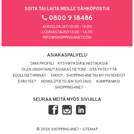
SOITA TAI LAITA MEILLE SÄHKÖPOSTIA
0800 9 18486
AUKIOLOAJAT: 10.00 - 16.00
LOUNASTAUKO 13.00 - 14.00
INFO@SHOPPING4NET.COM
ASIAKASPALVELU
OMA PROFIILI
KYSYMYKSIÄ & VASTAUKSIA
OLEN UNOHTANUT ASIAKASTIETONI
OTA YHTEYTTÄ
EDULLISET HINNAT
EHDOT - SHOPPING4NETIN MYYNTIEHDOT
EVÄSTEET
HENKILÖTIETOJEN SUOJAUS
KUMPPANIKSI
SHOPPING4NET
SEURAA MEITÄ MYÖS SIVUILLA
© 2026 SHOPPING4NET
•
SITEMAP