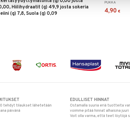
a kertatyydyttymätöntä (g) 0,00 josta
PUKKA
00, Hiilihydraatit (g) 49,9 josta sokeria
4,90
€
eiini (g) 7,8, Suola (g) 0,09
MITUKSET
EDULLISET HINNAT
00 tehdyt tilaukset lähetetään
Ostamalla suuria eriä tuotteita 
mana päivänä
voimme pitää hinnat alhaisina juuri
Voit olla varma, että teet löytöjä 