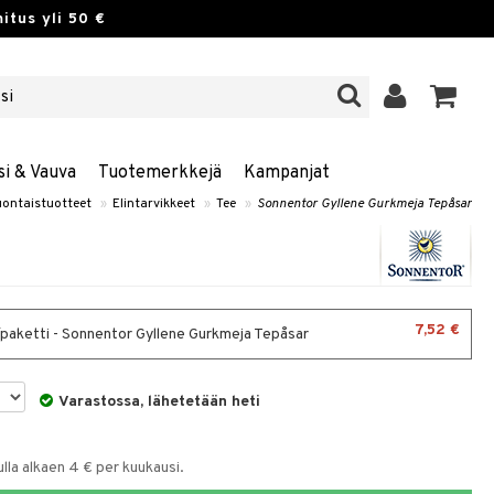
itus yli 50 €
si & Vauva
Tuotemerkkejä
Kampanjat
uontaistuotteet
»
Elintarvikkeet
»
Tee
»
Sonnentor Gyllene Gurkmeja Tepåsar
7,52 €
/paketti - Sonnentor Gyllene Gurkmeja Tepåsar
Varastossa, lähetetään heti
la alkaen 4 € per kuukausi.