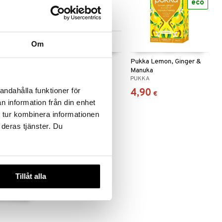
eco
eco
Saatavana useana
Om
vaihtoehtona
inner
Pau D'Arco te
Pukka Lemon, Ginger &
Manuka
ALPHA PLUS
PUKKA
andahålla funktioner för
8,92
4,90
(
11,89
€
)
alk.
€
€
n information från din enhet
 tur kombinera informationen
 deras tjänster. Du
eco
Tillåt alla