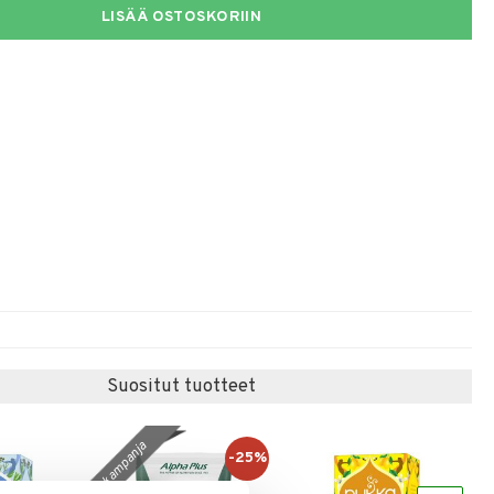
LISÄÄ OSTOSKORIIN
Suositut tuotteet
kampanja
-25%