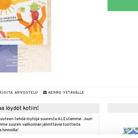
RJOITA ARVOSTELU
KERRO YSTÄVÄLLE
a löydöt kotiin!
isuuteen tehdä löytöjä suuresta ALEstamme. Juuri
mme suuren valikoiman jännittäviä tuotteita
a hinnoilla!