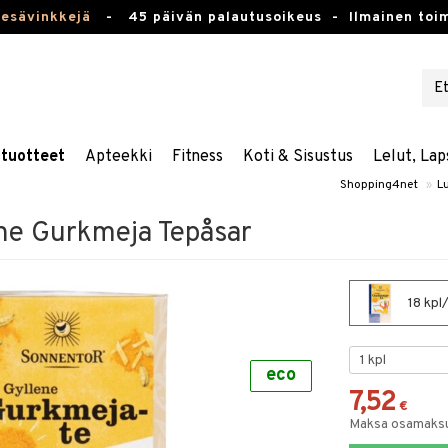
kesävinkkejä
-
45 päivän palautusoikeus -
Ilmainen toim
stuotteet
Apteekki
Fitness
Koti & Sisustus
Lelut, Lap
Shopping4net
»
L
ne Gurkmeja Tepåsar
18 kpl
eco
7,52
€
Maksa osamaksul