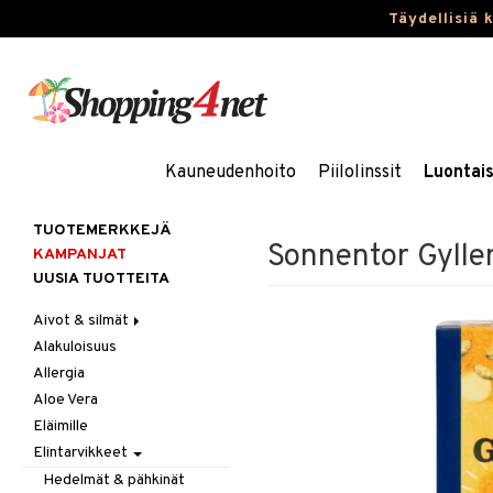
Täydellisiä 
Kauneudenhoito
Piilolinssit
Luontai
TUOTEMERKKEJÄ
Sonnentor Gylle
KAMPANJAT
UUSIA TUOTTEITA
Aivot & silmät
Alakuloisuus
Muisti
Allergia
Rasvahapot
Aloe Vera
Silmät
Eläimille
Elintarvikkeet
Hedelmät & pähkinät