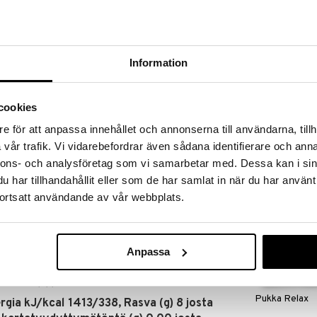
massa 31.8.2026 asti mutta ole nopea -
otteesi voivat päästä loppumaan!
i ale-löydöt »
Information
Pukka After D
 Ekologinen tee, jossa on lämmittävää kurkumaa,
cookies
antavat sekä täyteläisyyttä että aromia. Kauniin
PUKKA
aisesta kupista pienen hetken arjen luksusta. Tee
e för att anpassa innehållet och annonserna till användarna, tillh
4,90
auttia sellaisenaan – tai tilkalla maitoa pehmeämmän
€
imii myös erinomaisesti kofeiinittomana
vår trafik. Vi vidarebefordrar även sådana identifierare och anna
llättää makunystyrät? Tarjoile se juustolautasen
nnons- och analysföretag som vi samarbetar med. Dessa kan i sin
 juuston suolaisuus. Sertifioitu ekologiseksi EU-
har tillhandahållit eller som de har samlat in när du har använt
ortsatt användande av vår webbplats.
en Itävallassa kerännyt maaseudun parhaat raaka-
ät – hymyilevän auringon merkkinsä alle. Aina
aina korkeinta laatua.
Anpassa
, kardemumma* (13%), inkivääri* (11%), korianteri*,
ikka*, mustapippuri*. *=luomu
Pukka Relax
rgia kJ/kcal 1413/338, Rasva (g) 8 josta