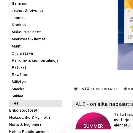
Itäminen
Jauhot & leivonta
Juomat
Kookos
Makeutusaineet
Mausteet & liemet
Muut
Öljy & rasva
Pähkinä- & siementahnoja
Patukat
Rawfood
Säilytys
Snacks
LISÄÄ TOIVELISTALLE
KI
Suklaa
Tee
ALE - on aika napsautta
Erikoistuotteet
Tartu tila
Hiukset, iho & kynnet
nyt tarjoa
Hoito & hygienia
Aurinko & pigmentti
alennetuill
Kehon Puhdistaminen
Hiukset
Aurinkosuoja