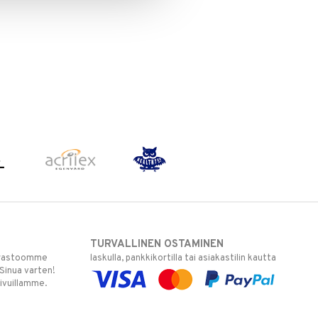
TURVALLINEN OSTAMINEN
varastoomme
laskulla, pankkikortilla tai asiakastilin kautta
 Sinua varten!
sivuillamme.