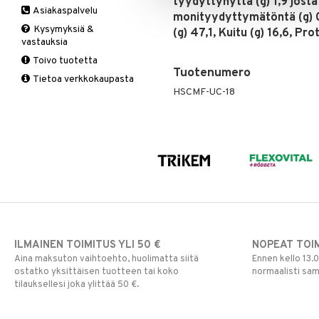
tyydyttynyttä (g) 1,9 jost
Asiakaspalvelu
Ruuansulatus
Muut
B-vitamiinit
Muut
monityydyttymätöntä (g) 0,
Kysymyksiä &
(g) 47,1, Kuitu (g) 16,6, Prot
Suolisto
Valkosipuli
C-vitamiinit
Q-10
vastauksia
Viruksiin
Lapset
Ruusunjuuri
Toivo tuotetta
Yskään
Miehet
Schizandra
Tuotenumero
Tietoa verkkokaupasta
Multimineraalit
Suorituskyky
HSCMF-UC-18
Naiset
ILMAINEN TOIMITUS YLI 50 €
NOPEAT TOI
Aina maksuton vaihtoehto, huolimatta siitä
Ennen kello 13.
ostatko yksittäisen tuotteen tai koko
normaalisti sa
tilauksellesi joka ylittää 50 €.