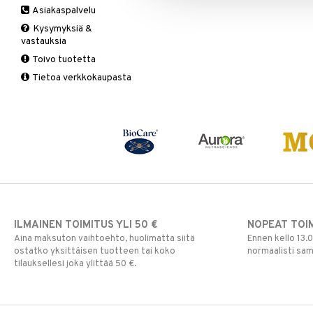
Asiakaspalvelu
Ruuansulatus
Muut
B-vitamiinit
Muut
Kysymyksiä &
Suolisto
Valkosipuli
C-vitamiinit
Q-10
vastauksia
Viruksiin
Lapset
Ruusunjuuri
Toivo tuotetta
Yskään
Miehet
Schizandra
Tietoa verkkokaupasta
Multimineraalit
Suorituskyky
Naiset
ILMAINEN TOIMITUS YLI 50 €
NOPEAT TOI
Aina maksuton vaihtoehto, huolimatta siitä
Ennen kello 13.
ostatko yksittäisen tuotteen tai koko
normaalisti sa
tilauksellesi joka ylittää 50 €.