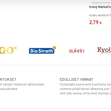
Kung Markatt
KUNG MARKAT
2,79
€
MITUKSET
EDULLISET HINNAT
00 tehdyt tilaukset lähetetään
Ostamalla suuria eriä tuotteita 
mana päivänä
voimme pitää hinnat alhaisina juuri
Voit olla varma, että teet löytöjä 