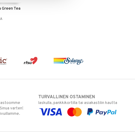
a Green Tea
TA
TURVALLINEN OSTAMINEN
varastoomme
laskulla, pankkikortilla tai asiakastilin kautta
 Sinua varten!
sivuillamme.