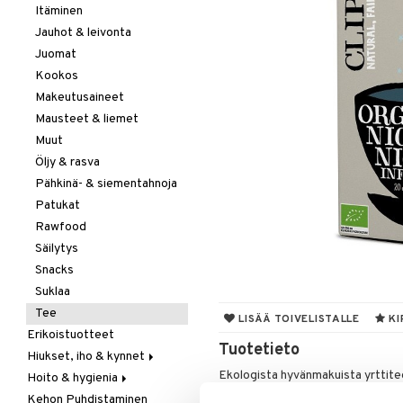
Itäminen
Jauhot & leivonta
Juomat
Kookos
Makeutusaineet
Mausteet & liemet
Muut
Öljy & rasva
Pähkinä- & siementahnoja
Patukat
Rawfood
Säilytys
Snacks
Suklaa
Tee
LISÄÄ TOIVELISTALLE
KI
Erikoistuotteet
Tuotetieto
Hiukset, iho & kynnet
Ekologista hyvänmakuista yrttite
Hoito & hygienia
Aurinko & pigmentti
Kaneli, kamomilla, honeybush, sitr
Kehon Puhdistaminen
Hiukset
Aurinkosuoja