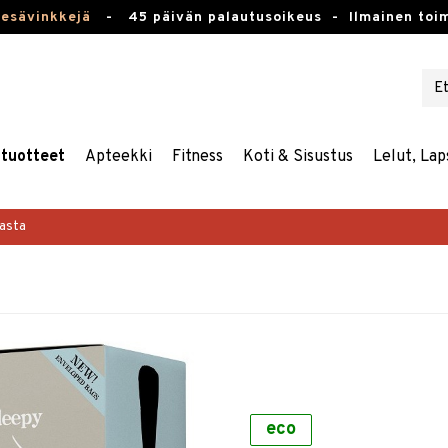
kesävinkkejä
-
45 päivän palautusoikeus -
Ilmainen toim
stuotteet
Apteekki
Fitness
Koti & Sisustus
Lelut, Lap
masta
eco