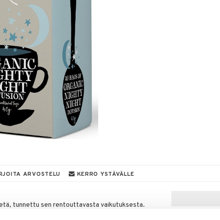
RJOITA ARVOSTELU
KERRO YSTÄVÄLLE
etä, tunnettu sen rentouttavasta vaikutuksesta.
uunaruoho, valeriana-juuri ja luonnollinen