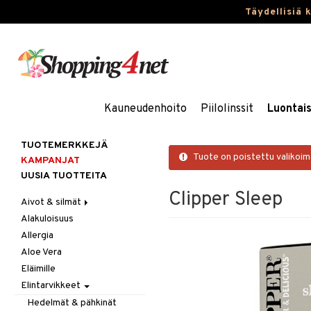
Täydellisiä 
Kauneudenhoito
Piilolinssit
Luontai
TUOTEMERKKEJÄ
Tuote on poistettu valikoi
KAMPANJAT
UUSIA TUOTTEITA
Clipper Sleep
Aivot & silmät
Alakuloisuus
Muisti
Allergia
Rasvahapot
Aloe Vera
Silmät
Eläimille
Elintarvikkeet
Hedelmät & pähkinät