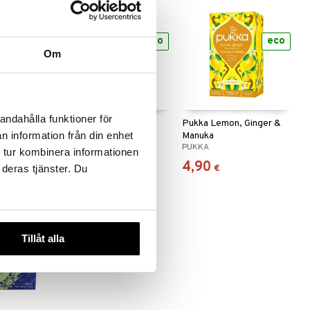
-25%
eco
eco
Om
 useana
htona
andahålla funktioner för
Pukka After Dinner
Pukka Lemon, Ginger &
n information från din enhet
Manuka
PUKKA
PUKKA
 tur kombinera informationen
4,90
4,90
(
11,89
€
)
€
€
 deras tjänster. Du
Tillåt alla
eco