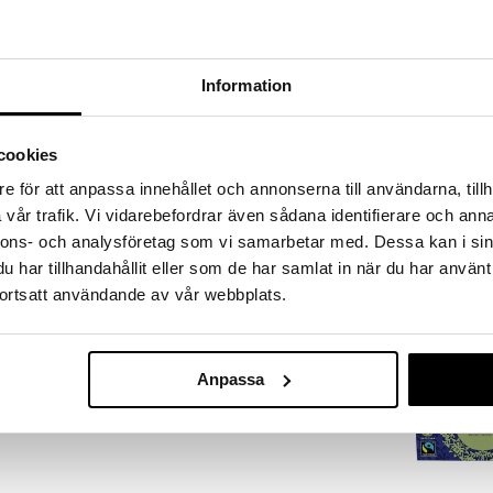
on ja vatsan hyvinvointia.
kampanja
namelissa* (20%), rooibos*, luonnollinen
Information
sten aromien kanssa (5%). *Ekologinen.
Saatavana
cookies
vaihtoe
e för att anpassa innehållet och annonserna till användarna, tillh
Pau D'Arco te
vår trafik. Vi vidarebefordrar även sådana identifierare och anna
ALPHA PLUS
nnons- och analysföretag som vi samarbetar med. Dessa kan i sin
8,92
alk.
€
har tillhandahållit eller som de har samlat in när du har använt
ortsatt användande av vår webbplats.
Anpassa