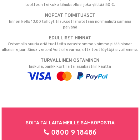
tuotteen tai koko tilauksellesi joka ylittää 50 €.
NOPEAT TOIMITUKSET
Ennen kello 13.00 tehdyt tilaukset lähetetään normaalisti samana
päivänä
EDULLISET HINNAT
Ostamalla suuria eriä tuotteita varastoomme voimme pitää hinnat
alhaisina juuri Sinua varten! Voit olla varma, että teet löytöjä sivuillamme.
TURVALLINEN OSTAMINEN
laskulla, pankkikortilla tai asiakastilin kautta
SOITA TAI LAITA MEILLE SÄHKÖPOSTIA
0800 9 18486