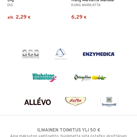
Dig
Kung Markatta Mandlar
DIG
KUNG MARKATTA
2,29
6,29
alk.
€
€
ILMAINEN TOIMITUS YLI 50 €
Aina maksuton vaihtoehto, huolimatta siitä ostatko yksittäisen