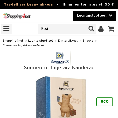
Täydellisiä kesävinkkejä
-
Ilmainen toimitus yli 50 €
Luontaistuotteet
ERKKEJÄ
Kauneudenhoito
JAT
UOTTEITA
Piilolinssit
Shopping4net
»
Luontaistuotteet
»
Elintarvikkeet
»
Snacks
»
Sonnentor Ingefära Kanderad
Luontaistuotteet
silmät
Apteekki
suus
Sonnentor Ingefära Kanderad
apot
Fitness
Koti & Sisustus
Lelut, Lapsi & Vauva
kkeet
eco
Tuotemerkkejä
ät & pähkinät
Kampanjat
en