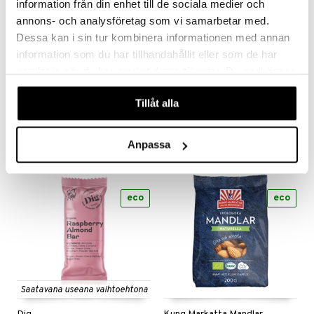
information från din enhet till de sociala medier och
n
uuri
annons- och analysföretag som vi samarbetar med.
 verkkokaupasta
ndra
Dessa kan i sin tur kombinera informationen med annan
information som du har tillhandahållit eller som de har
Saatavana useana vaihtoehtona
neraalit
uskyky
samlat in när du har använt deras tjänster. Du godkänner
Allevo One Meal
Dig No-Bake Hazelnut Dark Chocolate Cookie
våra cookies vid fortsatt användande av vår webbplats.
ALLÉVO
DIG
Tillåt alla
1,90
2,49
€
€
Anpassa
eco
eco
Saatavana useana vaihtoehtona