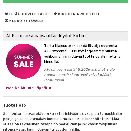
LISÄÄ TOIVELISTALLE
KIRJOITA ARVOSTELU
otteet
KERRO YSTÄVÄLLE
iho & kynnet
ALE - on aika napsauttaa löydöt kotiin!
hygienia
 & pigmentti
Tartu tilaisuuteen tehdä löytöjä suuresta
hdistaminen
t
osuoja
ALEstamme. Juuri nyt tarjoamme suuren
valikoiman jännittäviä tuotteita alennetuilla
ersun-tuotteet
lisät
tuotteet
hinnoilla!
Ale on voimassa 31.8.2026 asti mutta ole
inkovoiteet
en hoito
to
nopea - suosikkituotteesi voivat päästä
loppumaan!
let
nhoito
apot
Näe kaikki ale-löydöt »
koistuotteet
t
tuotteet
nit &mineraalit
hanen
toaineet
 jalat
m
Tuotetieto
mpoot
kojen hoito
 lihakset
en hoito
lisät
Sonnentorin sokeroidut ja kuivatut inkiväärit ovat pieniä, maukkaita
paloja, joilla on voimakas luonne – melkein kuin luonnollista karkkia.
ien hoito
koistuotteet
udottaminen
 halu
ium
lisät
Niissä on täydellinen tasapaino makeuden ja inkiväärin tyypillisen
intensiivisen, lämmittävän tulisuuden välillä.