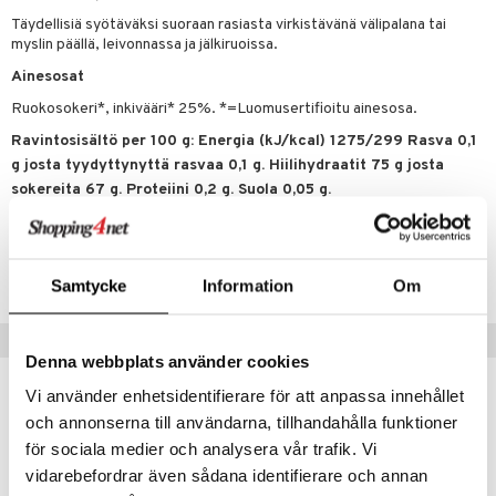
t tarvikkeet
ranajotuotteet
dorantit
pot
iikka
tamiinit
s & imetys
sti käytettävät
n korvaaminen
Täydellisiä syötäväksi suoraan rasiasta virkistävänä välipalana tai
distaminen
koistuotteet
myslin päällä, leivonnassa ja jälkiruoissa.
let
iot
akkauhset
lisät
rasvahapot
Ainesosat
mänympärysvoiteet
eriset öljyt
hampaat
 halu
ideriviinietikka
svahapot
i-intoleranssi
Ruokosokeri*, inkivääri* 25%. *=Luomusertifioitu ainesosa.
teet
py, suihku & saippuat
mät
d
vuodet & PMS
Ravintosisältö per 100 g: Energia (kJ/kcal) 1275/299 Rasva 0,1
yt
verisuonet
ie
t
ood
g josta tyydyttynyttä rasvaa 0,1 g. Hiilihydraatit 75 g josta
sokereita 67 g. Proteiini 0,2 g. Suola 0,05 g.
talon kuorinta
 terveydenhuoltoa
poltto
rolia alentavat
talovoiteet
Tuotenumero
uolisto
rasvahapot
ta
HSGSI-UC-75
inen
hiuspuu
ostuttimet
uutta säätelevät
Samtycke
Information
Om
t
riset rasvahapot
evitys
t
iini
Suositut tuotteet
 energiaa
nia vahvistavat
 & helpottava
 & K
Denna webbplats använder cookies
Vi använder enhetsidentifierare för att anpassa innehållet
apia
tus
& nenä & kurkku
idantit
g
spalvelu
och annonserna till användarna, tillhandahålla funktioner
ulatus
iinit
eco
för sociala medier och analysera vår trafik. Vi
ksiä & vastauksia
o
puli
iinit
vidarebefordrar även sådana identifierare och annan
tuotetta