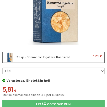
& leivonta
t
s
usaineet
et & liemet
rasva
5,81 €
75 gr - Sonnentor Ingefära Kanderad
ä- & siementahnoja
t
Varastossa, lähetetään heti
od
5,81
s
€
Maksa osamaksulla alkaen 3 € per kuukausi.
s
LISÄÄ OSTOSKORIIN