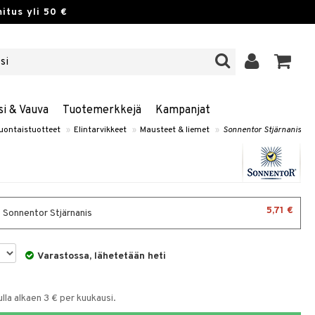
itus yli 50 €
si & Vauva
Tuotemerkkejä
Kampanjat
uontaistuotteet
»
Elintarvikkeet
»
Mausteet & liemet
»
Sonnentor Stjärnanis
5,71 €
- Sonnentor Stjärnanis
Varastossa, lähetetään heti
la alkaen 3 € per kuukausi.