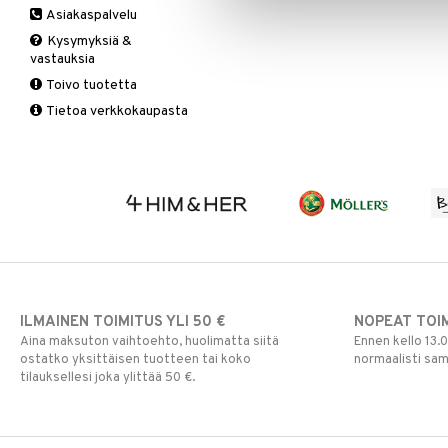
Asiakaspalvelu
Ruuansulatus
Muut
B-vitamiinit
Muut
Kysymyksiä &
Suolisto
Valkosipuli
C-vitamiinit
Q-10
vastauksia
Viruksiin
Lapset
Ruusunjuuri
Toivo tuotetta
Yskään
Miehet
Schizandra
Tietoa verkkokaupasta
Multimineraalit
Suorituskyky
Naiset
ILMAINEN TOIMITUS YLI 50 €
NOPEAT TOI
Aina maksuton vaihtoehto, huolimatta siitä
Ennen kello 13.
ostatko yksittäisen tuotteen tai koko
normaalisti sa
tilauksellesi joka ylittää 50 €.