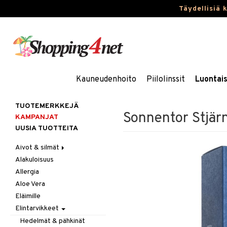
Täydellisiä 
Kauneudenhoito
Piilolinssit
Luontai
TUOTEMERKKEJÄ
Sonnentor Stjär
KAMPANJAT
UUSIA TUOTTEITA
Aivot & silmät
Alakuloisuus
Muisti
Allergia
Rasvahapot
Aloe Vera
Silmät
Eläimille
Elintarvikkeet
Hedelmät & pähkinät