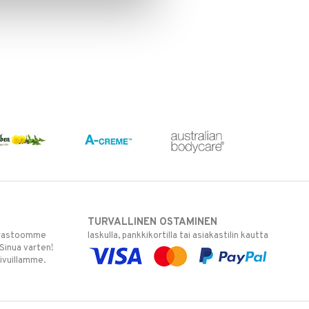
TURVALLINEN OSTAMINEN
varastoomme
laskulla, pankkikortilla tai asiakastilin kautta
 Sinua varten!
sivuillamme.