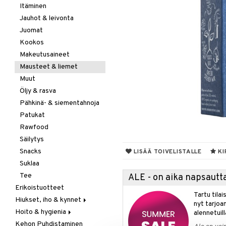
Itäminen
Jauhot & leivonta
Juomat
Kookos
Makeutusaineet
Mausteet & liemet
Muut
Öljy & rasva
Pähkinä- & siementahnoja
Patukat
Rawfood
Säilytys
Snacks
LISÄÄ TOIVELISTALLE
KI
Suklaa
Tee
ALE - on aika napsautta
Erikoistuotteet
Tartu tila
Hiukset, iho & kynnet
nyt tarjoa
Hoito & hygienia
Aurinko & pigmentti
alennetuill
Kehon Puhdistaminen
Hiukset
Aurinkosuoja