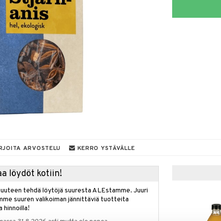
RJOITA ARVOSTELU
KERRO YSTÄVÄLLE
a löydöt kotiin!
isuuteen tehdä löytöjä suuresta ALEstamme. Juuri
mme suuren valikoiman jännittäviä tuotteita
a hinnoilla!