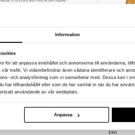
massa 31.8.2026 asti mutta ole nopea -
otteesi voivat päästä loppumaan!
i ale-löydöt »
Saatavana
vaihtoe
Information
BRAGG
te, joka tulee ikivihreän puun (
Illicium verum
)
Äppelcidervi
iinasta ja Vietnamista. Sonnentorin luomutähtianis
BRAGG
n, joka sopii erityisen hyvin täyteläisiin ruokiin ja
cookies
10,94
ästeliäästi – yksi ainoa tähti voi antaa suuren
alk.
e för att anpassa innehållet och annonserna till användarna, tillh
vår trafik. Vi vidarebefordrar även sådana identifierare och anna
koko tähteä, jotta se voi kiehua mukana, mutta se
ua, koska se on erittäin kova pureskella.
nnons- och analysföretag som vi samarbetar med. Dessa kan i sin
har tillhandahållit eller som de har samlat in när du har använt
ortsatt användande av vår webbplats.
oitu ainesosa
Anpassa
Rawpowder G
EKO