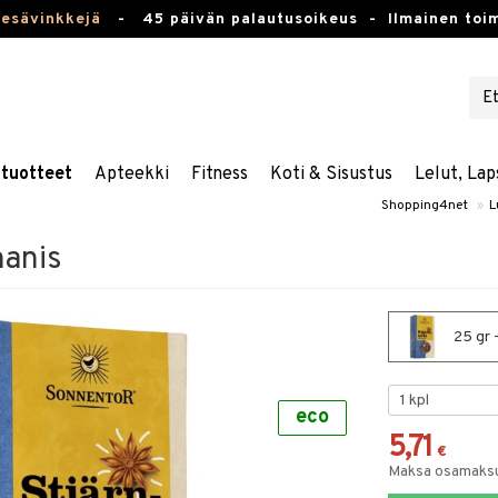
kesävinkkejä
-
45 päivän palautusoikeus -
Ilmainen toim
stuotteet
Apteekki
Fitness
Koti & Sisustus
Lelut, Lap
Shopping4net
»
L
nanis
25 gr 
eco
5,71
€
Maksa osamaksul