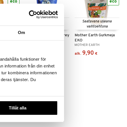
eco
eco
 useana
Saatavana useana
Saatavana useana
htona
vaihtoehtona
vaihtoehtona
Om
Celtic Sea Salt Light Grey
Mother Earth Gurkmeja
näger EKO
EKO
CELTIC
MOTHER EARTH
6,52
9,90
€
alk.
€
alk.
€
andahålla funktioner för
n information från din enhet
 tur kombinera informationen
 deras tjänster. Du
eco
Tillåt alla
urkmeja