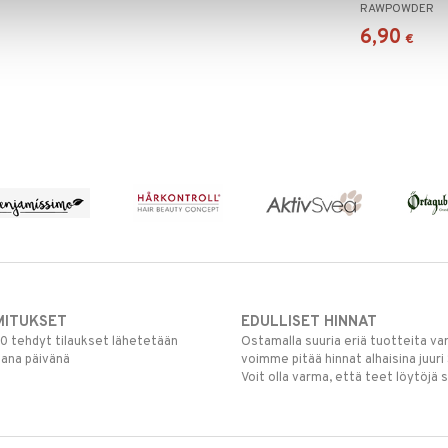
RAWPOWDER
6,90
€
MITUKSET
EDULLISET HINNAT
00 tehdyt tilaukset lähetetään
Ostamalla suuria eriä tuotteita 
mana päivänä
voimme pitää hinnat alhaisina juuri
Voit olla varma, että teet löytöjä 