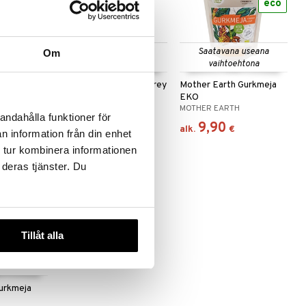
eco
eco
 useana
Saatavana useana
Saatavana useana
Om
htona
vaihtoehtona
vaihtoehtona
Celtic Sea Salt Light Grey
Mother Earth Gurkmeja
näger EKO
EKO
CELTIC
MOTHER EARTH
andahålla funktioner för
6,52
9,90
€
alk.
€
alk.
€
n information från din enhet
 tur kombinera informationen
 deras tjänster. Du
eco
Tillåt alla
urkmeja