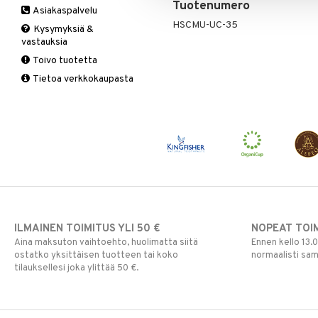
Tuotenumero
Asiakaspalvelu
Ruuansulatus
Muut
B-vitamiinit
Muut
HSCMU-UC-35
Kysymyksiä &
Suolisto
Valkosipuli
C-vitamiinit
Q-10
vastauksia
Viruksiin
Lapset
Ruusunjuuri
Toivo tuotetta
Yskään
Miehet
Schizandra
Tietoa verkkokaupasta
Multimineraalit
Suorituskyky
Naiset
ILMAINEN TOIMITUS YLI 50 €
NOPEAT TOI
Aina maksuton vaihtoehto, huolimatta siitä
Ennen kello 13.
ostatko yksittäisen tuotteen tai koko
normaalisti sa
tilauksellesi joka ylittää 50 €.