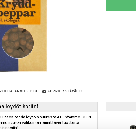
RJOITA ARVOSTELU
KERRO YSTÄVÄLLE
a löydöt kotiin!
isuuteen tehdä löytöjä suuresta ALEstamme. Juuri
mme suuren valikoiman jännittäviä tuotteita
a hinnoilla!