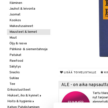
Itäminen
Jauhot & leivonta
Juomat
Kookos
Makeutusaineet
Mausteet & liemet
Muut
Öljy & rasva
Pähkinä- & siementahnoja
Patukat
Rawfood
Säilytys
Snacks
LISÄÄ TOIVELISTALLE
KI
Suklaa
Tee
ALE - on aika napsautta
Erikoistuotteet
Tartu tila
Hiukset, iho & kynnet
nyt tarjoa
Hoito & hygienia
Aurinko & pigmentti
alennetuill
Kehon Puhdistaminen
Hiukset
Aurinkosuoja