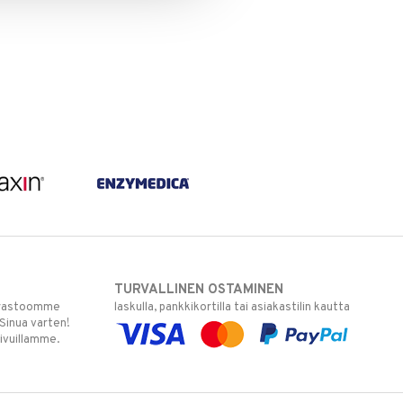
TURVALLINEN OSTAMINEN
varastoomme
laskulla, pankkikortilla tai asiakastilin kautta
 Sinua varten!
sivuillamme.