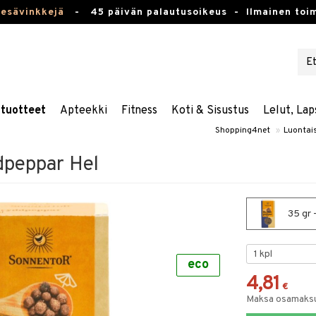
kesävinkkejä
-
45 päivän palautusoikeus -
Ilmainen toim
stuotteet
Apteekki
Fitness
Koti & Sisustus
Lelut, Lap
Shopping4net
»
Luontai
dpeppar Hel
35 gr 
eco
4,81
€
Maksa osamaksul