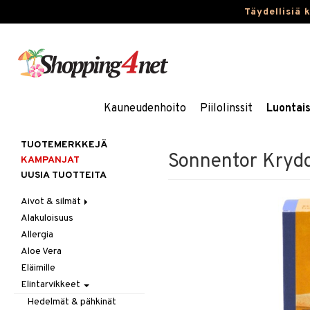
Täydellisiä 
Kauneudenhoito
Piilolinssit
Luontai
TUOTEMERKKEJÄ
Sonnentor Kryd
KAMPANJAT
UUSIA TUOTTEITA
Aivot & silmät
Alakuloisuus
Muisti
Allergia
Rasvahapot
Aloe Vera
Silmät
Eläimille
Elintarvikkeet
Hedelmät & pähkinät