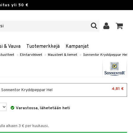
itus yli 50 €
si & Vauva
Tuotemerkkejä
Kampanjat
stuotteet
»
Elintarvikkeet
»
Mausteet & liemet
»
Sonnentor Kryddpeppar Hel
4,81 €
- Sonnentor Kryddpeppar Hel
Varastossa, lähetetään heti
la alkaen 3 € per kuukausi.