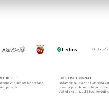
MITUKSET
EDULLISET HINNAT
00 tehdyt tilaukset lähetetään
Ostamalla suuria eriä tuotteita 
mana päivänä
voimme pitää hinnat alhaisina juuri
Voit olla varma, että teet löytöjä 