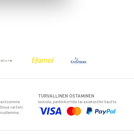
TURVALLINEN OSTAMINEN
varastoomme
laskulla, pankkikortilla tai asiakastilin kautta
 Sinua varten!
sivuillamme.