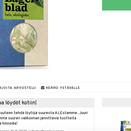
RJOITA ARVOSTELU
KERRO YSTÄVÄLLE
a löydöt kotiin!
isuuteen tehdä löytöjä suuresta ALEstamme. Juuri
mme suuren valikoiman jännittäviä tuotteita
a hinnoilla!