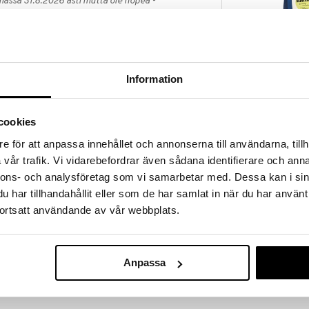
massa 31.8.2026 asti mutta ole nopea -
otteesi voivat päästä loppumaan!
i ale-löydöt »
Information
Sonnentor Cit
t laakerinlehdet antavat lisäsyvyyttä kaikenlaiseen
SONNENTOR
cookies
sa vuonna 1988 Johannes Gutmannin toimesta, jonka
6,93
€
koisuuksia, kuten teetä ja mausteita, sokeritonta
e för att anpassa innehållet och annonserna till användarna, tillh
en tuotemerkin alle, jota symboloi "hymyilevä
vår trafik. Vi vidarebefordrar även sådana identifierare och anna
et ovat ekologisia, huolellisesti valittuja ja
nnons- och analysföretag som vi samarbetar med. Dessa kan i sin
har tillhandahållit eller som de har samlat in när du har använt
ortsatt användande av vår webbplats.
Anpassa