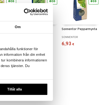
eco
eco
eco
Om
ronmeliss
Sonnentor Oregano
Sonnentor Pepparmynta
SONNENTOR
SONNENTOR
4,92
6,93
€
€
andahålla funktioner för
n information från din enhet
 tur kombinera informationen
 deras tjänster. Du
Tillåt alla