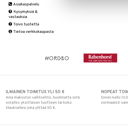
Asiakaspalvelu
Ruuansulatus
Muut
B-vitamiinit
Muut
Kysymyksiä &
Suolisto
Valkosipuli
C-vitamiinit
Q-10
vastauksia
Viruksiin
Lapset
Ruusunjuuri
Toivo tuotetta
Yskään
Miehet
Schizandra
Tietoa verkkokaupasta
Multimineraalit
Suorituskyky
Naiset
ILMAINEN TOIMITUS YLI 50 €
NOPEAT TOI
Aina maksuton vaihtoehto, huolimatta siitä
Ennen kello 13.
ostatko yksittäisen tuotteen tai koko
normaalisti sa
tilauksellesi joka ylittää 50 €.