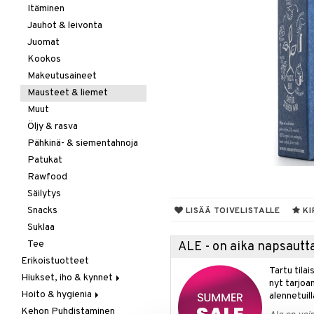
Itäminen
Jauhot & leivonta
Juomat
Kookos
Makeutusaineet
Mausteet & liemet
Muut
Öljy & rasva
Pähkinä- & siementahnoja
Patukat
Rawfood
Säilytys
Snacks
LISÄÄ TOIVELISTALLE
KI
Suklaa
Tee
ALE - on aika napsautta
Erikoistuotteet
Tartu tila
Hiukset, iho & kynnet
nyt tarjoa
Hoito & hygienia
Aurinko & pigmentti
alennetuill
Kehon Puhdistaminen
Hiukset
Aurinkosuoja