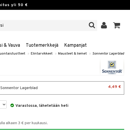
itus yli 50 €
si & Vauva
Tuotemerkkejä
Kampanjat
uontaistuotteet
»
Elintarvikkeet
»
Mausteet & liemet
»
Sonnentor Lagerblad
4,49 €
- Sonnentor Lagerblad
Varastossa, lähetetään heti
la alkaen 3 € per kuukausi.