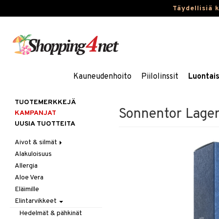
Täydellisiä 
Kauneudenhoito
Piilolinssit
Luontai
TUOTEMERKKEJÄ
Sonnentor Lager
KAMPANJAT
UUSIA TUOTTEITA
Aivot & silmät
Alakuloisuus
Muisti
Allergia
Rasvahapot
Aloe Vera
Silmät
Eläimille
Elintarvikkeet
Hedelmät & pähkinät