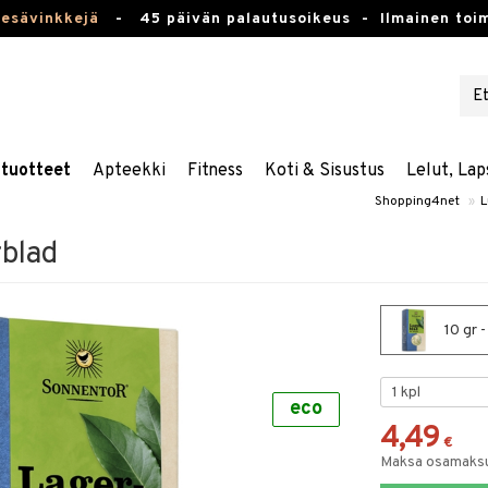
kesävinkkejä
-
45 päivän palautusoikeus -
Ilmainen toim
stuotteet
Apteekki
Fitness
Koti & Sisustus
Lelut, Lap
Shopping4net
»
L
blad
10 gr 
eco
4,49
€
Maksa osamaksul