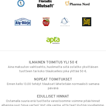
ILMAINEN TOIMITUS YLI 50 €
Aina maksuton vaihtoehto, huolimatta siitä ostatko yksittäisen
tuotteen tai koko tilauksellesi joka ylittää 50 €.
NOPEAT TOIMITUKSET
Ennen kello 13.00 tehdyt tilaukset lähetetään normaalisti samana
päivänä
EDULLISET HINNAT
Ostamalla suuria eriä tuotteita varastoomme voimme pitää hinnat
alhaisina juuri Sinua varten! Voit olla varma, että teet löytöjä sivuillamme.