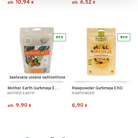
10,94
6,52
alk.
€
alk.
€
eco
eco
Saatavana useana vaihtoehtona
Mother Earth Gurkmeja EKO
Rawpowder Gurkmeja EKO
MOTHER EARTH
RAWPOWDER
9,90
6,90
alk.
€
€