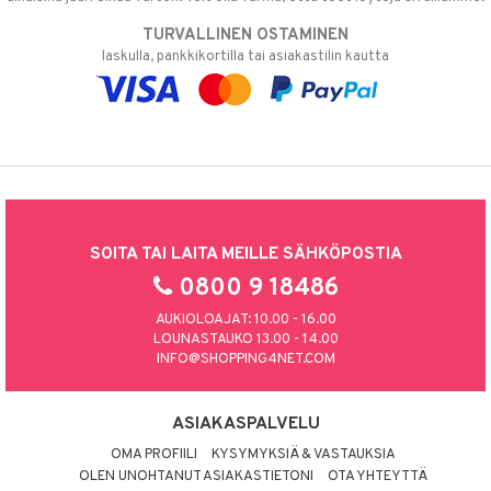
TURVALLINEN OSTAMINEN
laskulla, pankkikortilla tai asiakastilin kautta
SOITA TAI LAITA MEILLE SÄHKÖPOSTIA
0800 9 18486
AUKIOLOAJAT: 10.00 - 16.00
LOUNASTAUKO 13.00 - 14.00
INFO@SHOPPING4NET.COM
ASIAKASPALVELU
OMA PROFIILI
KYSYMYKSIÄ & VASTAUKSIA
OLEN UNOHTANUT ASIAKASTIETONI
OTA YHTEYTTÄ