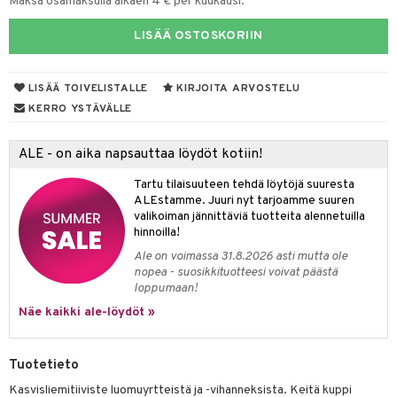
Maksa osamaksulla alkaen 4 € per kuukausi.
LISÄÄ OSTOSKORIIN
otteet
LISÄÄ TOIVELISTALLE
KIRJOITA ARVOSTELU
iho & kynnet
KERRO YSTÄVÄLLE
hygienia
 & pigmentti
ALE - on aika napsauttaa löydöt kotiin!
hdistaminen
t
osuoja
ersun-tuotteet
Tartu tilaisuuteen tehdä löytöjä suuresta
lisät
tuotteet
ALEstamme. Juuri nyt tarjoamme suuren
inkovoiteet
en hoito
to
valikoiman jännittäviä tuotteita alennetuilla
hinnoilla!
let
nhoito
apot
Ale on voimassa 31.8.2026 asti mutta ole
nopea - suosikkituotteesi voivat päästä
koistuotteet
t
tuotteet
nit &mineraalit
hanen
loppumaan!
toaineet
 jalat
m
Näe kaikki ale-löydöt »
mpoot
kojen hoito
 lihakset
en hoito
lisät
Tuotetieto
ien hoito
koistuotteet
udottaminen
 halu
ium
lisät
Kasvisliemitiiviste luomuyrtteistä ja -vihanneksista. Keitä kuppi