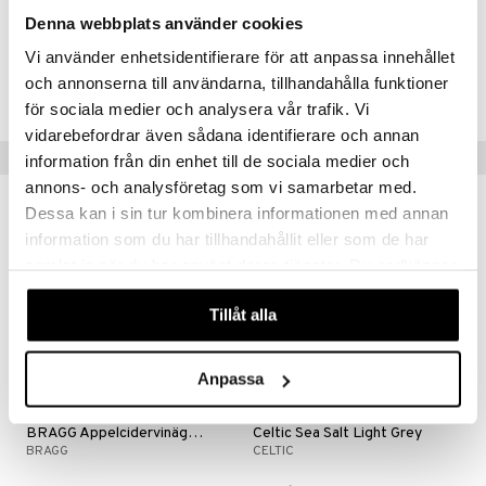
Suolaa 48,0 g
n
uuri
Denna webbplats använder cookies
 verkkokaupasta
ndra
Vi använder enhetsidentifierare för att anpassa innehållet
Tuotenumero
och annonserna till användarna, tillhandahålla funktioner
HATO3-BF-250
neraalit
uskyky
för sociala medier och analysera vår trafik. Vi
vidarebefordrar även sådana identifierare och annan
Suositut tuotteet
information från din enhet till de sociala medier och
annons- och analysföretag som vi samarbetar med.
Dessa kan i sin tur kombinera informationen med annan
information som du har tillhandahållit eller som de har
eco
samlat in när du har använt deras tjänster. Du godkänner
våra cookies vid fortsatt användande av vår webbplats.
Tillåt alla
Anpassa
Saatavana useana vaihtoehtona
Saatavana useana vaihtoehtona
BRAGG Äppelcidervinäger EKO
Celtic Sea Salt Light Grey
BRAGG
CELTIC