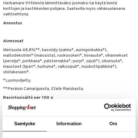
t tarvikkeet
ranajotuotteet
dorantit
pot
iikka
tamiinit
s & imetys
sti käytettävät
n korvaaminen
Herbamare Yrttilientä lämmittäväksi juomaksi tai käytä lientä
keittojen ja kastikkeiden pohjana. Saatavilla myös vähäsuolaisena
distaminen
koistuotteet
let
iot
akkauhset
lisät
rasvahapot
vaihtoehtona.
mänympärysvoiteet
eriset öljyt
Annostus
hampaat
 halu
ideriviinietikka
svahapot
i-intoleranssi
teet
py, suihku & saippuat
mät
d
vuodet & PMS
Ainesosat
yt
verisuonet
ie
t
ood
Merisuola 48,8%**, kasviöljy (palmu*, auringonkukka*),
talon kuorinta
maltodekstriini* (maissista), ruokosokeri*, hiivauute*, vihannekset
 terveydenhuoltoa
poltto
rolia alentavat
(persilja*, porkkana*, palsternakka*, purjo*, sipuli*), sikuriuute*,
talovoiteet
mausteet (liperi*, kurkuma*, valkosipuli*, muskottipähkinä*),
uolisto
rasvahapot
ta
shiitakesieni*.
inen
hiuspuu
ostuttimet
uutta säätelevät
*Luomuviljelty.
t
riset rasvahapot
evitys
t
iini
**Peräisin Camarguesta, Etelä-Ranskasta.
Ravintosisältö per 100 g
 energiaa
nia vahvistavat
 & helpottava
 & K
Energiaa 1277 kJ/307 kcal
apia
tus
& nenä & kurkku
idantit
g
Rasvaa 22 g
spalvelu
- josta tyydyttyneitä rasvahappoja 9,9 g
ulatus
iinit
Hiilihydraatteja 25,2 g
Samtycke
Information
Om
ksiä & vastauksia
- josta sokereita 12,6 g
o
puli
iinit
Proteiinia 1,7 g
tuotetta