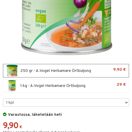
& leivonta
t
s
usaineet
et & liemet
rasva
9,90 €
250 gr - A.Vogel Herbamare Örtbuljong
ä- & siementahnoja
29 €
1 kg - A.Vogel Herbamare Örtbuljong
t
od
s
Varastossa, lähetetään heti
9,90
€