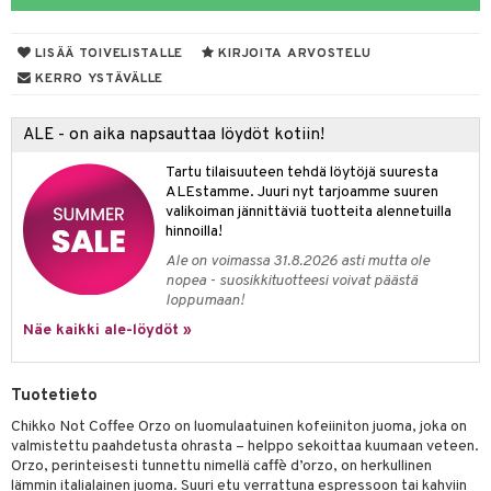
LISÄÄ TOIVELISTALLE
KIRJOITA ARVOSTELU
otteet
KERRO YSTÄVÄLLE
iho & kynnet
ALE - on aika napsauttaa löydöt kotiin!
hygienia
 & pigmentti
Tartu tilaisuuteen tehdä löytöjä suuresta
hdistaminen
t
osuoja
ALEstamme. Juuri nyt tarjoamme suuren
valikoiman jännittäviä tuotteita alennetuilla
ersun-tuotteet
lisät
tuotteet
hinnoilla!
Ale on voimassa 31.8.2026 asti mutta ole
inkovoiteet
en hoito
to
nopea - suosikkituotteesi voivat päästä
loppumaan!
let
nhoito
apot
Näe kaikki ale-löydöt »
koistuotteet
t
tuotteet
nit &mineraalit
hanen
toaineet
 jalat
m
Tuotetieto
mpoot
kojen hoito
 lihakset
en hoito
lisät
Chikko Not Coffee Orzo on luomulaatuinen kofeiiniton juoma, joka on
valmistettu paahdetusta ohrasta – helppo sekoittaa kuumaan veteen.
ien hoito
koistuotteet
udottaminen
 halu
ium
lisät
Orzo, perinteisesti tunnettu nimellä caffè d’orzo, on herkullinen
lämmin italialainen juoma. Suuri etu verrattuna espressoon tai kahviin