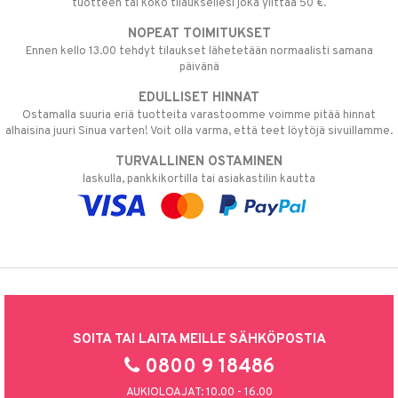
tuotteen tai koko tilauksellesi joka ylittää 50 €.
NOPEAT TOIMITUKSET
Ennen kello 13.00 tehdyt tilaukset lähetetään normaalisti samana
päivänä
EDULLISET HINNAT
Ostamalla suuria eriä tuotteita varastoomme voimme pitää hinnat
alhaisina juuri Sinua varten! Voit olla varma, että teet löytöjä sivuillamme.
TURVALLINEN OSTAMINEN
laskulla, pankkikortilla tai asiakastilin kautta
SOITA TAI LAITA MEILLE SÄHKÖPOSTIA
0800 9 18486
AUKIOLOAJAT: 10.00 - 16.00