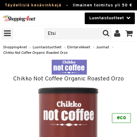
Täydellisiä kesävinkkejä
-
Ilmainen toimitus yli 50 €
Luontaistuotteet
ERKKEJÄ
Kauneudenhoito
JAT
UOTTEITA
Piilolinssit
Shopping4net
»
Luontaistuotteet
»
Elintarvikkeet
»
Juomat
»
Chikko Not Coffee Organic Roasted Orzo
Luontaistuotteet
silmät
Apteekki
suus
Chikko Not Coffee Organic Roasted Orzo
apot
Fitness
Koti & Sisustus
Lelut, Lapsi & Vauva
kkeet
eco
Tuotemerkkejä
ät & pähkinät
Kampanjat
en