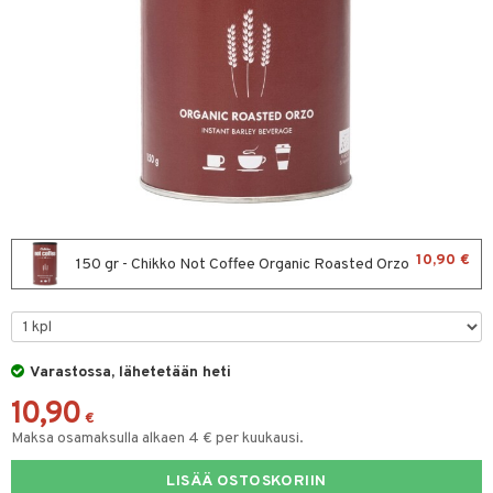
& leivonta
t
s
usaineet
et & liemet
rasva
10,90 €
150 gr - Chikko Not Coffee Organic Roasted Orzo
ä- & siementahnoja
t
Varastossa, lähetetään heti
od
10,90
s
€
Maksa osamaksulla alkaen 4 € per kuukausi.
LISÄÄ OSTOSKORIIN