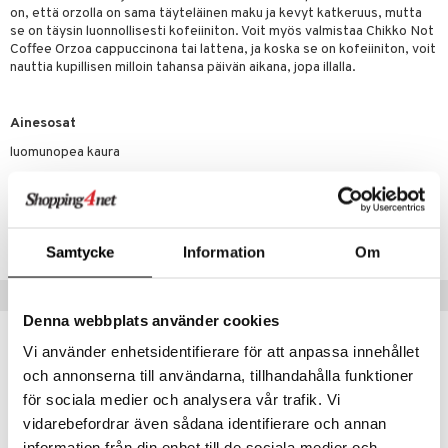
t tarvikkeet
ranajotuotteet
dorantit
pot
iikka
tamiinit
s & imetys
sti käytettävät
n korvaaminen
on, että orzolla on sama täyteläinen maku ja kevyt katkeruus, mutta
se on täysin luonnollisesti kofeiiniton. Voit myös valmistaa Chikko Not
distaminen
koistuotteet
let
iot
akkauhset
lisät
rasvahapot
Coffee Orzoa cappuccinona tai lattena, ja koska se on kofeiiniton, voit
nauttia kupillisen milloin tahansa päivän aikana, jopa illalla.
mänympärysvoiteet
eriset öljyt
hampaat
 halu
ideriviinietikka
svahapot
i-intoleranssi
teet
py, suihku & saippuat
mät
d
vuodet & PMS
Ainesosat
yt
verisuonet
ie
t
ood
luomunopea kaura
talon kuorinta
 terveydenhuoltoa
poltto
rolia alentavat
Tuotenumero
talovoiteet
uolisto
rasvahapot
ta
HCM14-QQ-150
Samtycke
Information
Om
inen
hiuspuu
ostuttimet
uutta säätelevät
t
riset rasvahapot
evitys
t
iini
Vinkkejä sinulle
Denna webbplats använder cookies
 energiaa
nia vahvistavat
 & helpottava
 & K
Vi använder enhetsidentifierare för att anpassa innehållet
apia
tus
& nenä & kurkku
idantit
g
spalvelu
och annonserna till användarna, tillhandahålla funktioner
eco
eco
ulatus
iinit
för sociala medier och analysera vår trafik. Vi
ksiä & vastauksia
vidarebefordrar även sådana identifierare och annan
o
puli
iinit
tuotetta
information från din enhet till de sociala medier och