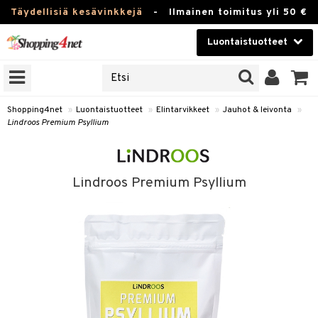
Täydellisiä kesävinkkejä
-
Ilmainen toimitus yli 50 €
Luontaistuotteet
ERKKEJÄ
Kauneudenhoito
JAT
UOTTEITA
Piilolinssit
Shopping4net
»
Luontaistuotteet
»
Elintarvikkeet
»
Jauhot & leivonta
»
Lindroos Premium Psyllium
Luontaistuotteet
silmät
Apteekki
suus
Lindroos Premium Psyllium
apot
Fitness
Koti & Sisustus
Lelut, Lapsi & Vauva
kkeet
Tuotemerkkejä
ät & pähkinät
Kampanjat
en