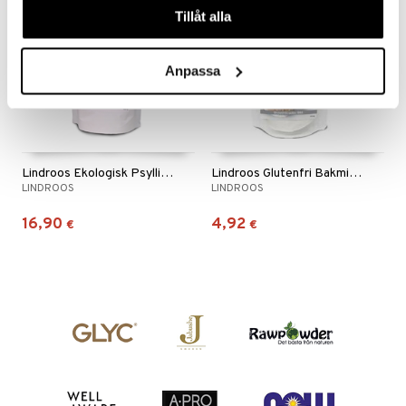
n
uuri
Tillåt alla
 verkkokaupasta
ndra
Anpassa
neraalit
uskyky
Lindroos Ekologisk Psyllium Hela Skal
Lindroos Glutenfri Bakmix Hamburgerbröd
LINDROOS
LINDROOS
16,90
4,92
€
€