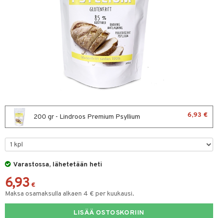
 & leivonta
t
s
usaineet
et & liemet
rasva
6,93 €
200 gr - Lindroos Premium Psyllium
ä- & siementahnoja
t
Varastossa, lähetetään heti
od
6,93
s
€
Maksa osamaksulla alkaen 4 € per kuukausi.
LISÄÄ OSTOSKORIIN