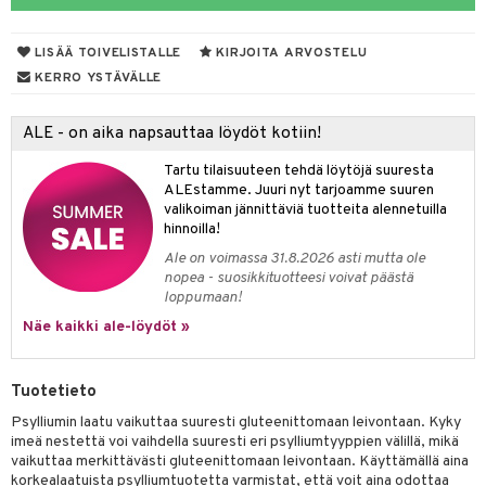
LISÄÄ TOIVELISTALLE
KIRJOITA ARVOSTELU
otteet
KERRO YSTÄVÄLLE
iho & kynnet
ALE - on aika napsauttaa löydöt kotiin!
hygienia
 & pigmentti
Tartu tilaisuuteen tehdä löytöjä suuresta
hdistaminen
t
osuoja
ALEstamme. Juuri nyt tarjoamme suuren
valikoiman jännittäviä tuotteita alennetuilla
ersun-tuotteet
lisät
tuotteet
hinnoilla!
Ale on voimassa 31.8.2026 asti mutta ole
inkovoiteet
en hoito
to
nopea - suosikkituotteesi voivat päästä
loppumaan!
let
nhoito
apot
Näe kaikki ale-löydöt »
koistuotteet
t
tuotteet
nit &mineraalit
hanen
toaineet
 jalat
m
Tuotetieto
mpoot
kojen hoito
 lihakset
en hoito
lisät
Psylliumin laatu vaikuttaa suuresti gluteenittomaan leivontaan. Kyky
imeä nestettä voi vaihdella suuresti eri psylliumtyyppien välillä, mikä
ien hoito
koistuotteet
udottaminen
 halu
ium
lisät
vaikuttaa merkittävästi gluteenittomaan leivontaan. Käyttämällä aina
korkealaatuista psylliumtuotetta varmistat, että voit aina odottaa