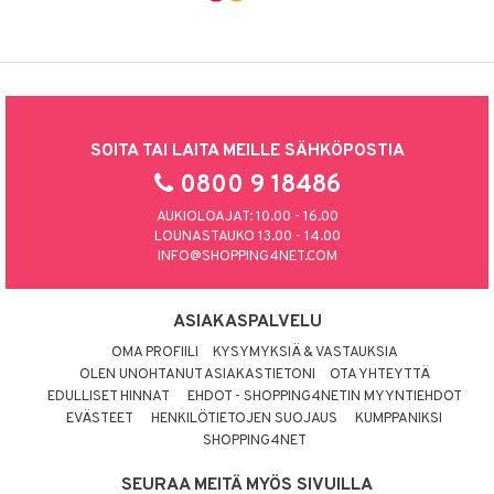
SOITA TAI LAITA MEILLE SÄHKÖPOSTIA
0800 9 18486
AUKIOLOAJAT: 10.00 - 16.00
LOUNASTAUKO 13.00 - 14.00
INFO@SHOPPING4NET.COM
ASIAKASPALVELU
OMA PROFIILI
KYSYMYKSIÄ & VASTAUKSIA
OLEN UNOHTANUT ASIAKASTIETONI
OTA YHTEYTTÄ
EDULLISET HINNAT
EHDOT - SHOPPING4NETIN MYYNTIEHDOT
EVÄSTEET
HENKILÖTIETOJEN SUOJAUS
KUMPPANIKSI
SHOPPING4NET
SEURAA MEITÄ MYÖS SIVUILLA