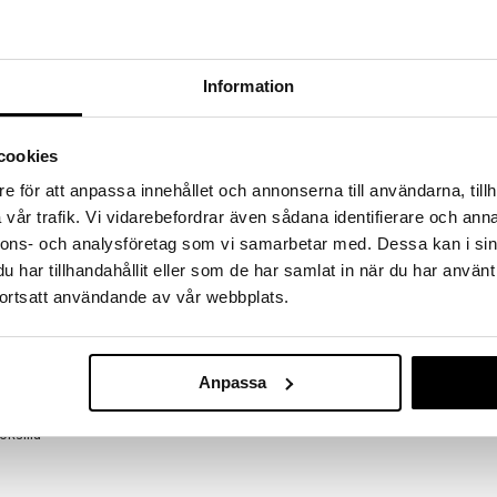
a löydöt kotiin!
isuuteen tehdä löytöjä suuresta ALEstamme. Juuri
mme suuren valikoiman jännittäviä tuotteita
Information
a hinnoilla!
massa 31.8.2026 asti mutta ole nopea -
otteesi voivat päästä loppumaan!
cookies
i ale-löydöt »
e för att anpassa innehållet och annonserna till användarna, tillh
vår trafik. Vi vidarebefordrar även sådana identifierare och anna
nnons- och analysföretag som vi samarbetar med. Dessa kan i sin
GEO Alfalfafr
ssä BPA-vapaasta muovista valmistetussa
har tillhandahållit eller som de har samlat in när du har använt
GEO
ortsatt användande av vår webbplats.
tteen avulla voit helposti ja nopeasti aloittaa
2,70
 on aina edullisia ja ravitsevia ituja saatavilla. Saat
€
utarhan.
iöpuutarha idättämiseen tiskipöydällä
Anpassa
sa
oksilla