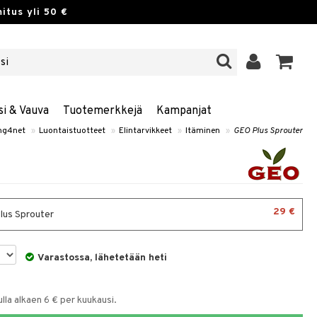
itus yli 50 €
si & Vauva
Tuotemerkkejä
Kampanjat
ng4net
»
Luontaistuotteet
»
Elintarvikkeet
»
Itäminen
»
GEO Plus Sprouter
29 €
us Sprouter
Varastossa, lähetetään heti
la alkaen 6 € per kuukausi.