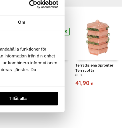
Vinkkejä sinulle
Om
eco
eco
andahålla funktioner för
n information från din enhet
 tur kombinera informationen
ö
GEO Broccolifrö EKO
Terradisiena Sprouter
 deras tjänster. Du
300g
Terracotta
GEO
GEO
18,98
41,90
€
€
Tillåt alla