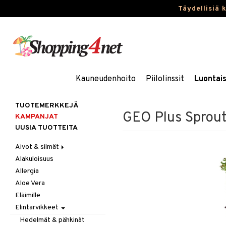
Täydellisiä 
Kauneudenhoito
Piilolinssit
Luontai
TUOTEMERKKEJÄ
GEO Plus Sprout
KAMPANJAT
UUSIA TUOTTEITA
Aivot & silmät
Alakuloisuus
Muisti
Allergia
Rasvahapot
Aloe Vera
Silmät
Eläimille
Elintarvikkeet
Hedelmät & pähkinät