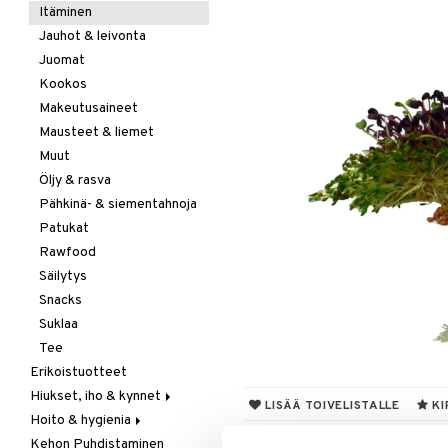
Itäminen
Jauhot & leivonta
Juomat
Kookos
Makeutusaineet
Mausteet & liemet
Muut
Öljy & rasva
Pähkinä- & siementahnoja
Patukat
Rawfood
Säilytys
Snacks
Suklaa
Tee
Erikoistuotteet
Hiukset, iho & kynnet
LISÄÄ TOIVELISTALLE
KI
Hoito & hygienia
Aurinko & pigmentti
Kehon Puhdistaminen
Hiukset
Aurinkosuoja