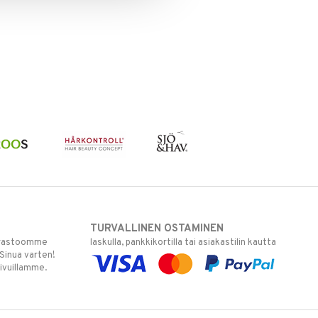
TURVALLINEN OSTAMINEN
varastoomme
laskulla, pankkikortilla tai asiakastilin kautta
 Sinua varten!
sivuillamme.