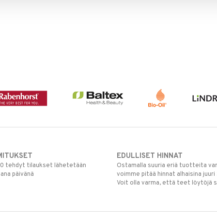
MITUKSET
EDULLISET HINNAT
00 tehdyt tilaukset lähetetään
Ostamalla suuria eriä tuotteita 
mana päivänä
voimme pitää hinnat alhaisina juuri
Voit olla varma, että teet löytöjä 