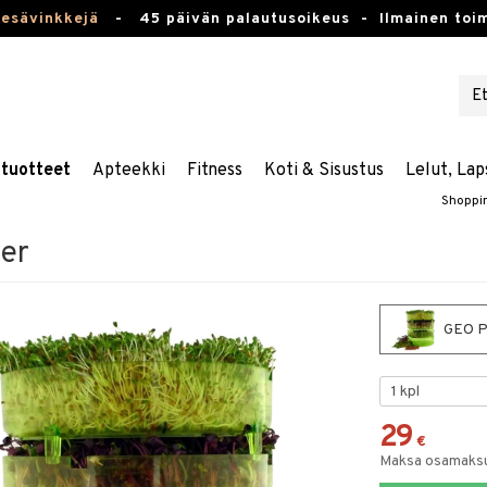
kesävinkkejä
-
45 päivän palautusoikeus -
Ilmainen toim
stuotteet
Apteekki
Fitness
Koti & Sisustus
Lelut, Lap
Shoppi
er
GEO Pl
29
€
Maksa osamaksul