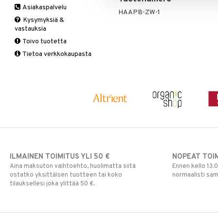
Asiakaspalvelu
Ruuansulatus
Muut
B-vitamiinit
Muut
HAAPB-ZW-1
Kysymyksiä &
Suolisto
Valkosipuli
C-vitamiinit
Q-10
vastauksia
Viruksiin
Lapset
Ruusunjuuri
Toivo tuotetta
Yskään
Miehet
Schizandra
Tietoa verkkokaupasta
Multimineraalit
Suorituskyky
Naiset
ILMAINEN TOIMITUS YLI 50 €
NOPEAT TOI
Aina maksuton vaihtoehto, huolimatta siitä
Ennen kello 13.
ostatko yksittäisen tuotteen tai koko
normaalisti sa
tilauksellesi joka ylittää 50 €.