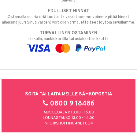
päivänä
EDULLISET HINNAT
Ostamalla suuria eriä tuotteita varastoomme voimme pitää hinnat
alhaisina juuri Sinua varten! Voit olla varma, että teet löytöjä sivuillamme.
TURVALLINEN OSTAMINEN
laskulla, pankkikortilla tai asiakastilin kautta
SOITA TAI LAITA MEILLE SÄHKÖPOSTIA
0800 9 18486
AUKIOLOAJAT: 10.00 - 16.00
LOUNASTAUKO 13.00 - 14.00
INFO@SHOPPING4NET.COM