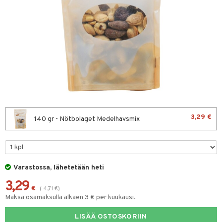
& leivonta
t
s
usaineet
et & liemet
rasva
3,29 €
140 gr - Nötbolaget Medelhavsmix
ä- & siementahnoja
t
Varastossa, lähetetään heti
od
3,29
s
€
(
4,71
€
)
Maksa osamaksulla alkaen 3 € per kuukausi.
LISÄÄ OSTOSKORIIN