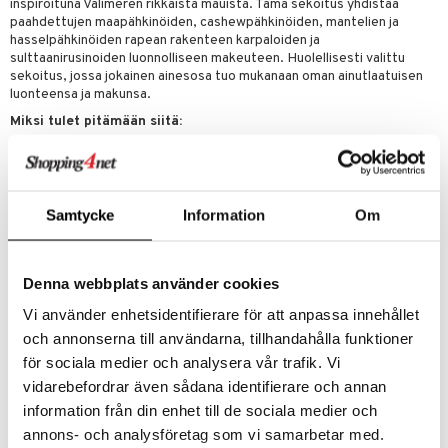
t tarvikkeet
inspiroituna Välimeren rikkaista mauista. Tämä sekoitus yhdistää
ranajotuotteet
dorantit
pot
iikka
tamiinit
s & imetys
sti käytettävät
n korvaaminen
paahdettujen maapähkinöiden, cashewpähkinöiden, mantelien ja
distaminen
koistuotteet
hasselpähkinöiden rapean rakenteen karpaloiden ja
let
iot
akkauhset
lisät
rasvahapot
sulttaanirusinoiden luonnolliseen makeuteen. Huolellisesti valittu
mänympärysvoiteet
eriset öljyt
sekoitus, jossa jokainen ainesosa tuo mukanaan oman ainutlaatuisen
hampaat
 halu
ideriviinietikka
svahapot
i-intoleranssi
luonteensa ja makunsa.
teet
py, suihku & saippuat
mät
d
vuodet & PMS
Miksi tulet pitämään siitä:
yt
verisuonet
ie
t
ood
Ihana yhdistelmä paahdettuja pähkinöitä ja hedelmäistä makeutta
Täynnä makua ja rakennetta vaihtelevaan napostelukokemukseen
talon kuorinta
 terveydenhuoltoa
poltto
rolia alentavat
Täydellinen välipalaksi tai jaettavaksi sosiaalisissa tilanteissa
talovoiteet
Samtycke
Information
Om
uolisto
rasvahapot
ta
Välimeren sekoitus on maukas ja helppo tapa nauttia sekä pähkinöiden
että hedelmien parhaista puolista – itsestään selvä valinta sinulle, joka
inen
hiuspuu
ostuttimet
uutta säätelevät
arvostat aitoja raaka-aineita ja hyvää makua.
Denna webbplats använder cookies
t
riset rasvahapot
evitys
t
iini
Ainesosat
Vi använder enhetsidentifierare för att anpassa innehållet
 energiaa
nia vahvistavat
 & helpottava
 & K
Paahdetut MAAPÄHKINÄT, paahdetut CASHEWPÄHKINÄT, kuivatut
och annonserna till användarna, tillhandahålla funktioner
karpalot (karpalot, sokeri, auringonkukkaöljy), paahdetut MANTELIT
apia
tus
& nenä & kurkku
idantit
g
kuorineen, sulttaanirusinat (rusinat, puuvillansiemenöljy), paahdetut
för sociala medier och analysera vår trafik. Vi
spalvelu
MANTELIT ilman kuorta ja paahdetut HASSENPÄHKINÄT. Voi sisältää
vidarebefordrar även sådana identifierare och annan
ulatus
iinit
jäämiä muista PÄHKINÖISTÄ, GLUTEENISTA, SOIJASTA ja
ksiä & vastauksia
information från din enhet till de sociala medier och
MAITOTUOTTEISTA. Pakattu suojakaasuun.
o
puli
iinit
annons- och analysföretag som vi samarbetar med.
tuotetta