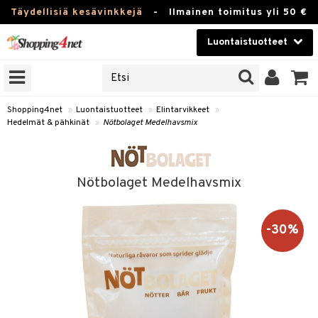
Täydellisiä kesävinkkejä
-
Ilmainen toimitus yli 50 €
Luontaistuotteet
ERKKEJÄ
Kauneudenhoito
JAT
UOTTEITA
Piilolinssit
Shopping4net
»
Luontaistuotteet
»
Elintarvikkeet
»
Hedelmät & pähkinät
»
Nötbolaget Medelhavsmix
Luontaistuotteet
silmät
Apteekki
suus
Nötbolaget Medelhavsmix
apot
Fitness
Koti & Sisustus
-30%
Lelut, Lapsi & Vauva
kkeet
Tuotemerkkejä
ät & pähkinät
Kampanjat
en