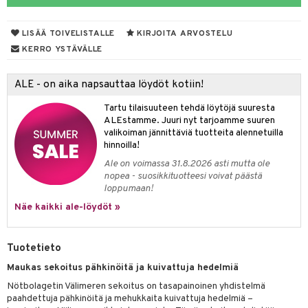
LISÄÄ TOIVELISTALLE
KIRJOITA ARVOSTELU
otteet
KERRO YSTÄVÄLLE
iho & kynnet
ALE - on aika napsauttaa löydöt kotiin!
hygienia
 & pigmentti
Tartu tilaisuuteen tehdä löytöjä suuresta
hdistaminen
t
osuoja
ALEstamme. Juuri nyt tarjoamme suuren
valikoiman jännittäviä tuotteita alennetuilla
ersun-tuotteet
lisät
tuotteet
hinnoilla!
Ale on voimassa 31.8.2026 asti mutta ole
inkovoiteet
en hoito
to
nopea - suosikkituotteesi voivat päästä
loppumaan!
let
nhoito
apot
Näe kaikki ale-löydöt »
koistuotteet
t
tuotteet
nit &mineraalit
hanen
toaineet
 jalat
m
Tuotetieto
mpoot
kojen hoito
 lihakset
en hoito
lisät
Maukas sekoitus pähkinöitä ja kuivattuja hedelmiä
Nötbolagetin Välimeren sekoitus on tasapainoinen yhdistelmä
ien hoito
koistuotteet
udottaminen
 halu
ium
lisät
paahdettuja pähkinöitä ja mehukkaita kuivattuja hedelmiä –