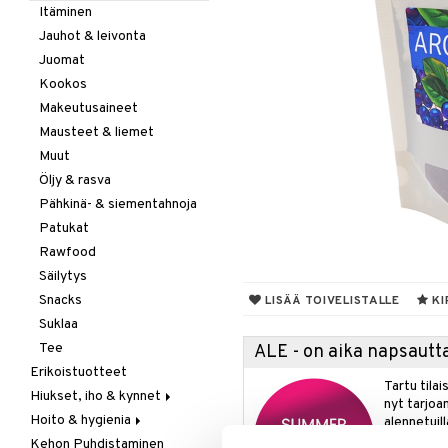
Itäminen
Jauhot & leivonta
Juomat
Kookos
Makeutusaineet
Mausteet & liemet
Muut
Öljy & rasva
Pähkinä- & siementahnoja
Patukat
Rawfood
Säilytys
Snacks
LISÄÄ TOIVELISTALLE
KI
Suklaa
Tee
ALE - on aika napsautta
Erikoistuotteet
Tartu tila
Hiukset, iho & kynnet
nyt tarjoa
Hoito & hygienia
Aurinko & pigmentti
alennetuill
Kehon Puhdistaminen
Hiukset
Aurinkosuoja