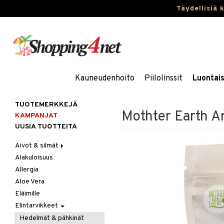
Täydellisiä 
Kauneudenhoito
Piilolinssit
Luontai
TUOTEMERKKEJÄ
Mothter Earth A
KAMPANJAT
UUSIA TUOTTEITA
Aivot & silmät
Alakuloisuus
Muisti
Allergia
Rasvahapot
Aloe Vera
Silmät
Eläimille
Elintarvikkeet
Hedelmät & pähkinät