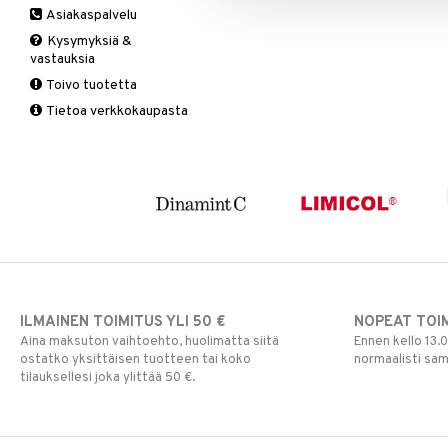
Asiakaspalvelu
Ruuansulatus
Muut
B-vitamiinit
Muut
Kysymyksiä &
Suolisto
Valkosipuli
C-vitamiinit
Q-10
vastauksia
Viruksiin
Lapset
Ruusunjuuri
Toivo tuotetta
Yskään
Miehet
Schizandra
Tietoa verkkokaupasta
Multimineraalit
Suorituskyky
Naiset
ILMAINEN TOIMITUS YLI 50 €
NOPEAT TOI
Aina maksuton vaihtoehto, huolimatta siitä
Ennen kello 13.
ostatko yksittäisen tuotteen tai koko
normaalisti sa
tilauksellesi joka ylittää 50 €.