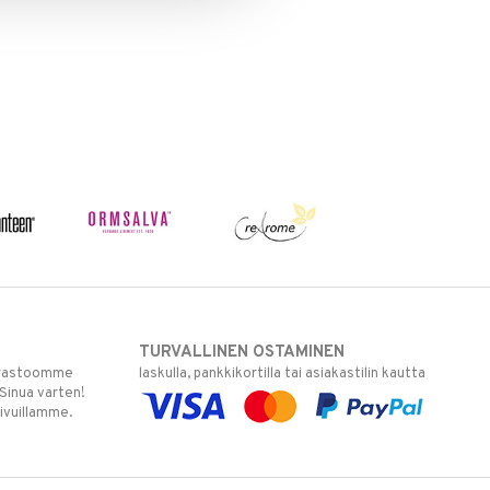
TURVALLINEN OSTAMINEN
varastoomme
laskulla, pankkikortilla tai asiakastilin kautta
 Sinua varten!
sivuillamme.