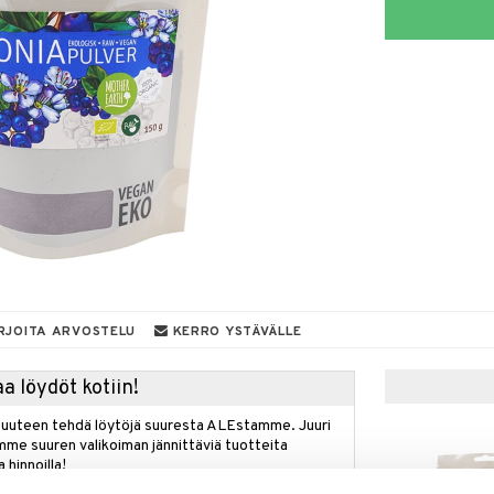
RJOITA ARVOSTELU
KERRO YSTÄVÄLLE
a löydöt kotiin!
isuuteen tehdä löytöjä suuresta ALEstamme. Juuri
mme suuren valikoiman jännittäviä tuotteita
a hinnoilla!