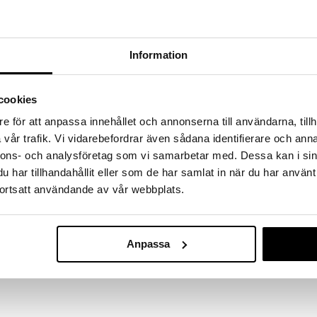
massa 31.8.2026 asti mutta ole nopea -
otteesi voivat päästä loppumaan!
i ale-löydöt »
Saatavana
Information
vaihtoe
Mother Earth 
ruusukasvien sukuun kuuluva pensaskasvi, jonka
cookies
Svarta RAW
tänyt suurta kiinnostusta laajan yleisön
MOTHER EART
nnäköisesti se, että aronia ei ole makea kuten
e för att anpassa innehållet och annonserna till användarna, tillh
5,93
enemmän hapan luonne. Kasvi on peräisin Pohjois-
alk.
€
vår trafik. Vi vidarebefordrar även sådana identifierare och anna
nyt koristekasvina tai marjojensa vuoksi monissa eri
nnons- och analysföretag som vi samarbetar med. Dessa kan i sin
har tillhandahållit eller som de har samlat in när du har använt
ortsatt användande av vår webbplats.
iin tai ripottele esimerkiksi jogurtin päälle.
Anpassa