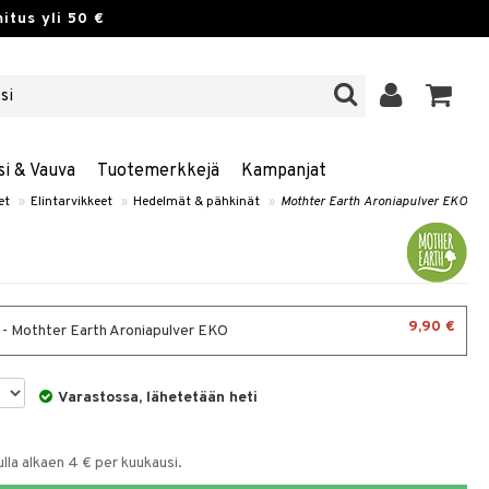
itus yli 50 €
si & Vauva
Tuotemerkkejä
Kampanjat
et
»
Elintarvikkeet
»
Hedelmät & pähkinät
»
Mothter Earth Aroniapulver EKO
9,90 €
 - Mothter Earth Aroniapulver EKO
Varastossa, lähetetään heti
la alkaen 4 € per kuukausi.