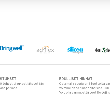
MITUKSET
EDULLISET HINNAT
00 tehdyt tilaukset lähetetään
Ostamalla suuria eriä tuotteita 
mana päivänä
voimme pitää hinnat alhaisina juuri
Voit olla varma, että teet löytöjä 