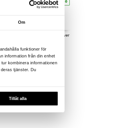
eco
eco
 useana
Om
htona
Chiafrö
Mother Earth Macapulver
&EKO
RAW&EKO
H
MOTHER EARTH
andahålla funktioner för
10,94
€
n information från din enhet
 tur kombinera informationen
 deras tjänster. Du
Tillåt alla