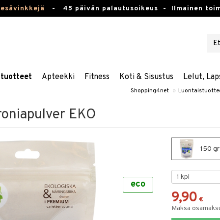
kesävinkkejä
-
45 päivän palautusoikeus -
Ilmainen toim
stuotteet
Apteekki
Fitness
Koti & Sisustus
Lelut, Lap
Shopping4net
»
Luontaistuotte
roniapulver EKO
150 gr
eco
9,90
€
Maksa osamaksul