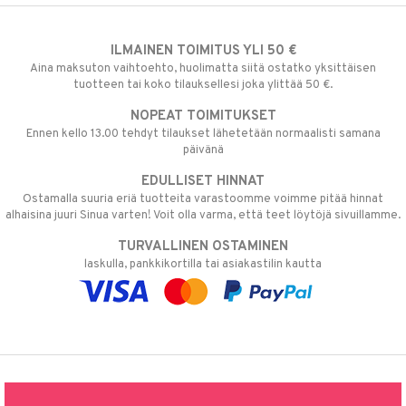
ILMAINEN TOIMITUS YLI 50 €
Aina maksuton vaihtoehto, huolimatta siitä ostatko yksittäisen
tuotteen tai koko tilauksellesi joka ylittää 50 €.
NOPEAT TOIMITUKSET
Ennen kello 13.00 tehdyt tilaukset lähetetään normaalisti samana
päivänä
EDULLISET HINNAT
Ostamalla suuria eriä tuotteita varastoomme voimme pitää hinnat
alhaisina juuri Sinua varten! Voit olla varma, että teet löytöjä sivuillamme.
TURVALLINEN OSTAMINEN
laskulla, pankkikortilla tai asiakastilin kautta