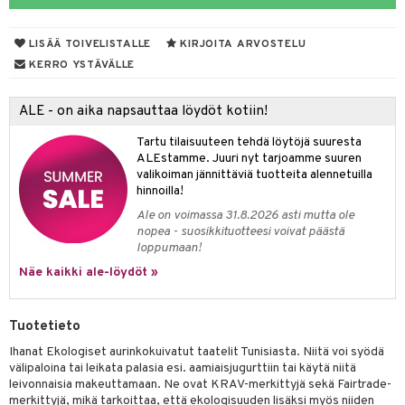
LISÄÄ TOIVELISTALLE
KIRJOITA ARVOSTELU
otteet
KERRO YSTÄVÄLLE
iho & kynnet
ALE - on aika napsauttaa löydöt kotiin!
hygienia
 & pigmentti
Tartu tilaisuuteen tehdä löytöjä suuresta
hdistaminen
t
osuoja
ALEstamme. Juuri nyt tarjoamme suuren
valikoiman jännittäviä tuotteita alennetuilla
ersun-tuotteet
lisät
tuotteet
hinnoilla!
Ale on voimassa 31.8.2026 asti mutta ole
inkovoiteet
en hoito
to
nopea - suosikkituotteesi voivat päästä
loppumaan!
let
nhoito
apot
Näe kaikki ale-löydöt »
koistuotteet
t
tuotteet
nit &mineraalit
hanen
toaineet
 jalat
m
Tuotetieto
mpoot
kojen hoito
 lihakset
en hoito
lisät
Ihanat Ekologiset aurinkokuivatut taatelit Tunisiasta. Niitä voi syödä
välipaloina tai leikata palasia esi. aamiaisjugurttiin tai käytä niitä
ien hoito
koistuotteet
udottaminen
 halu
ium
lisät
leivonnaisia makeuttamaan. Ne ovat KRAV-merkittyjä sekä Fairtrade-
merkittyjä, mikä tarkoittaa, että ekologisuuden lisäksi myös niiden