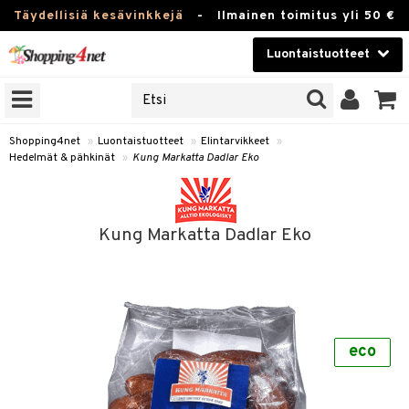
Täydellisiä kesävinkkejä
-
Ilmainen toimitus yli 50 €
Luontaistuotteet
ERKKEJÄ
Kauneudenhoito
JAT
UOTTEITA
Piilolinssit
Shopping4net
»
Luontaistuotteet
»
Elintarvikkeet
»
Hedelmät & pähkinät
»
Kung Markatta Dadlar Eko
Luontaistuotteet
silmät
Apteekki
suus
Kung Markatta Dadlar Eko
apot
Fitness
Koti & Sisustus
Lelut, Lapsi & Vauva
kkeet
eco
Tuotemerkkejä
ät & pähkinät
Kampanjat
en