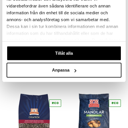
n
uuri
vidarebefordrar även sådana identifierare och annan
eco
eco
 verkkokaupasta
information från din enhet till de sociala medier och
ndra
annons- och analysföretag som vi samarbetar med.
neraalit
uskyky
Dessa kan i sin tur kombinera informationen med annan
information som du har tillhandahållit eller som de har
samlat in när du har använt deras tjänster. Du godkänner
Saatavana useana vaihtoehtona
våra cookies vid fortsatt användande av vår webbplats.
Tillåt alla
Biofood Pumpafrön
Hampafrö skalade RAW & EKO
BIOFOOD
MOTHER EARTH
Anpassa
6,32
10,90
€
alk.
€
eco
eco