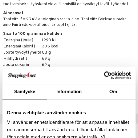
t tarvikkeet
ranajotuotteet
dorantit
pot
iikka
tamiinit
s & imetys
sti käytettävät
n korvaaminen
tuottamiseksi työskentelevillä ihmisillä on hyväksyttävät työehdot.
distaminen
koistuotteet
let
iot
akkauhset
lisät
rasvahapot
Ainesosat
Taateli*. *=KRAV-ekologinen raaka-aine. Taatelit: Fairtrade-raaka-
mänympärysvoiteet
eriset öljyt
hampaat
 halu
ideriviinietikka
svahapot
i-intoleranssi
aine Fairtrade-sertifioiduilta tuottajilta.
teet
py, suihku & saippuat
mät
Sisältö 100 grammaa kohden
d
vuodet & PMS
Energiaa (joule)
1290 kJ
yt
verisuonet
ie
t
ood
Energiaa(kalorit)
305 kcal
Josta tyydyttyneitä
0,1 g
talon kuorinta
 terveydenhuoltoa
poltto
rolia alentavat
Hiilihydraatit
69 g
Josta sokeria
69 g
talovoiteet
uolisto
rasvahapot
ta
kuituja
7,1 g
Proteiinia
2,5 g
inen
hiuspuu
ostuttimet
uutta säätelevät
t
riset rasvahapot
evitys
t
iini
Tuotenumero
Samtycke
Information
Om
 energiaa
nia vahvistavat
 & helpottava
 & K
HKML3-K1-250
apia
tus
& nenä & kurkku
idantit
g
Denna webbplats använder cookies
spalvelu
Suositut tuotteet
ulatus
iinit
Vi använder enhetsidentifierare för att anpassa innehållet
ksiä & vastauksia
och annonserna till användarna, tillhandahålla funktioner
o
puli
iinit
för sociala medier och analysera vår trafik. Vi
tuotetta