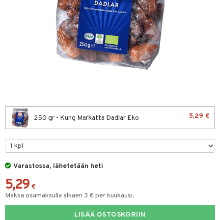
& leivonta
t
s
usaineet
et & liemet
rasva
5,29 €
250 gr - Kung Markatta Dadlar Eko
ä- & siementahnoja
t
Varastossa, lähetetään heti
od
5,29
s
€
Maksa osamaksulla alkaen 3 € per kuukausi.
LISÄÄ OSTOSKORIIN