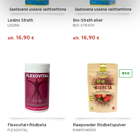
Saatavana useana vaihtoehtona
Saatavana useana vaihtoehtona
Ledins Strath
Bio-Strath elixir
LEDINS
BIO-STRATH
16,90
16,90
alk.
€
alk.
€
eco
Flexovital+Rödbeta
Rawpowder Rödbetspulver
FLEXOVITAL
RAWPOWDER