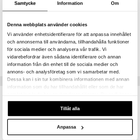
Päivittäinen annos 10 g sisältää
Samtycke
Information
Om
L-sitrulliini 2500 mg
L-arginiini 1350 mg
Beeta-alaniini 1250 mg
Denna webbplats använder cookies
L-leusiini 1700 mg
L-isoleusiini 850 mg
Vi använder enhetsidentifierare för att anpassa innehållet
L-valiini 850 mg
och annonserna till användarna, tillhandahålla funktioner
för sociala medier och analysera vår trafik. Vi
Tuotenumero
vidarebefordrar även sådana identifierare och annan
HPAE0-QH-350
information från din enhet till de sociala medier och
annons- och analysföretag som vi samarbetar med.
Dessa kan i sin tur kombinera informationen med annan
Suositut tuotteet
information som du har tillhandahållit eller som de har
samlat in när du har använt deras tjänster. Du godkänner
våra cookies vid fortsatt användande av vår webbplats.
Tillåt alla
Anpassa