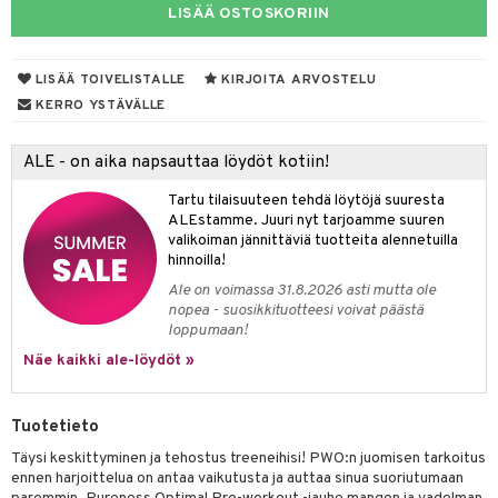
LISÄÄ OSTOSKORIIN
yt
verisuonet
ie
t
ood
talon kuorinta
 terveydenhuoltoa
poltto
rolia alentavat
LISÄÄ TOIVELISTALLE
KIRJOITA ARVOSTELU
KERRO YSTÄVÄLLE
talovoiteet
uolisto
rasvahapot
ta
inen
hiuspuu
ostuttimet
uutta säätelevät
ALE - on aika napsauttaa löydöt kotiin!
t
riset rasvahapot
evitys
t
iini
Tartu tilaisuuteen tehdä löytöjä suuresta
ALEstamme. Juuri nyt tarjoamme suuren
 energiaa
nia vahvistavat
 & helpottava
 & K
valikoiman jännittäviä tuotteita alennetuilla
hinnoilla!
apia
tus
& nenä & kurkku
idantit
g
Ale on voimassa 31.8.2026 asti mutta ole
ulatus
iinit
nopea - suosikkituotteesi voivat päästä
loppumaan!
o
puli
iinit
Näe kaikki ale-löydöt »
n
uuri
Tuotetieto
ndra
Täysi keskittyminen ja tehostus treeneihisi! PWO:n juomisen tarkoitus
neraalit
uskyky
ennen harjoittelua on antaa vaikutusta ja auttaa sinua suoriutumaan