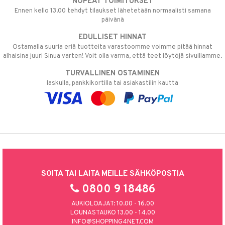
NOPEAT TOIMITUKSET
Ennen kello 13.00 tehdyt tilaukset lähetetään normaalisti samana
päivänä
EDULLISET HINNAT
Ostamalla suuria eriä tuotteita varastoomme voimme pitää hinnat
alhaisina juuri Sinua varten! Voit olla varma, että teet löytöjä sivuillamme.
TURVALLINEN OSTAMINEN
laskulla, pankkikortilla tai asiakastilin kautta
SOITA TAI LAITA MEILLE SÄHKÖPOSTIA
0800 9 18486
AUKIOLOAJAT: 10.00 - 16.00
LOUNASTAUKO 13.00 - 14.00
INFO@SHOPPING4NET.COM