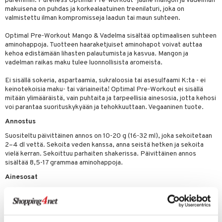
paremmin. Pureness Optimal Pre-workout -jauhe mangon ja vadelman
makuisena on puhdas ja korkealaatuinen treenilaturi, joka on
spalvelu
valmistettu ilman kompromisseja laadun tai maun suhteen.
ksiä & vastauksia
Optimal Pre-Workout Mango & Vadelma sisältää optimaalisen suhteen
aminohappoja. Tuotteen haaraketjuiset aminohapot voivat auttaa
tuotetta
kehoa edistämään lihasten palautumista ja kasvua. Mangon ja
vadelman raikas maku tulee luonnollisista aromeista.
 verkkokaupasta
Ei sisällä sokeria, aspartaamia, sukraloosia tai asesulfaami K:ta - ei
keinotekoisia maku- tai väriaineita! Optimal Pre-Workout ei sisällä
mitään ylimääräistä, vain puhtaita ja tarpeellisia ainesosia, jotta kehosi
voi parantaa suorituskykyään ja tehokkuuttaan. Vegaaninen tuote.
Annostus
Suositeltu päivittäinen annos on 10-20 g (16-32 ml), joka sekoitetaan
2–4 dl vettä. Sekoita veden kanssa, anna seistä hetken ja sekoita
vielä kerran. Sekoittuu parhaiten shakerissa. Päivittäinen annos
sisältää 8,5-17 grammaa aminohappoja.
Ainesosat
L-sitrulliini, L-leusiini, L-arginiini, beeta-alaniini, L-isoleusiini, L-valiini,
happamuudensäätöaine (omenahappo), luonnolliset aromit, Guérande-
merisuola, makeutusaine (stevioliglykosidit steviasta)