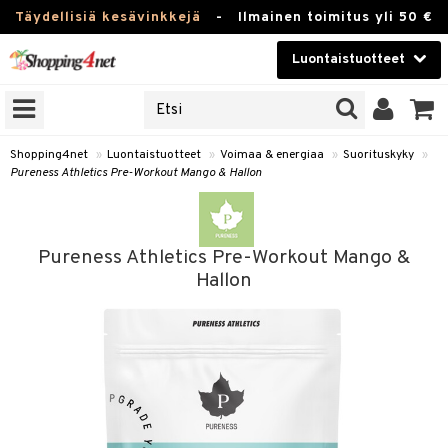
Täydellisiä kesävinkkejä
-
Ilmainen toimitus yli 50 €
Luontaistuotteet
ERKKEJÄ
Kauneudenhoito
JAT
UOTTEITA
Piilolinssit
Shopping4net
»
Luontaistuotteet
»
Voimaa & energiaa
»
Suorituskyky
»
Pureness Athletics Pre-Workout Mango & Hallon
Luontaistuotteet
silmät
Apteekki
suus
Pureness Athletics Pre-Workout Mango &
apot
Fitness
Hallon
Koti & Sisustus
Lelut, Lapsi & Vauva
kkeet
Tuotemerkkejä
otteet
ät & pähkinät
Kampanjat
iho & kynnet
en