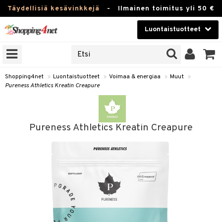
Täydellisiä kesävinkkejä
-
Ilmainen toimitus yli 50 €
Luontaistuotteet
ERKKEJÄ
Kauneudenhoito
JAT
UOTTEITA
Piilolinssit
Shopping4net
»
Luontaistuotteet
»
Voimaa & energiaa
»
Muut
»
Pureness Athletics Kreatin Creapure
Luontaistuotteet
silmät
Apteekki
suus
Pureness Athletics Kreatin Creapure
apot
Fitness
Koti & Sisustus
Lelut, Lapsi & Vauva
kkeet
Tuotemerkkejä
otteet
ät & pähkinät
Kampanjat
iho & kynnet
en