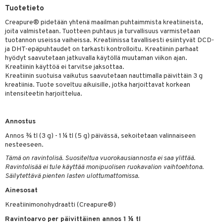
Tuotetieto
yt
verisuonet
ie
t
ood
Creapure® pidetään yhtenä maailman puhtaimmista kreatiineista,
talon kuorinta
joita valmistetaan. Tuotteen puhtaus ja turvallisuus varmistetaan
 terveydenhuoltoa
poltto
rolia alentavat
tuotannon useissa vaiheissa. Kreatiinissa tavallisesti esiintyvät DCD-
talovoiteet
ja DHT-epäpuhtaudet on tarkasti kontrolloitu. Kreatiinin parhaat
uolisto
rasvahapot
ta
hyödyt saavutetaan jatkuvalla käytöllä muutaman viikon ajan.
Kreatiinin käyttöä ei tarvitse jaksottaa.
inen
hiuspuu
ostuttimet
uutta säätelevät
Kreatiinin suotuisa vaikutus saavutetaan nauttimalla päivittäin 3 g
kreatiinia. Tuote soveltuu aikuisille, jotka harjoittavat korkean
t
riset rasvahapot
evitys
t
iini
intensiteetin harjoittelua.
 energiaa
nia vahvistavat
 & helpottava
 & K
apia
tus
& nenä & kurkku
idantit
g
Annostus
Annos ¾ tl (3 g) - 1 ¼ tl (5 g) päivässä, sekoitetaan valinnaiseen
ulatus
iinit
nesteeseen.
o
puli
iinit
Tämä on ravintolisä. Suositeltua vuorokausiannosta ei saa ylittää.
Ravintolisää ei tule käyttää monipuolisen ruokavalion vaihtoehtona.
n
uuri
Säilytettävä pienten lasten ulottumattomissa.
ndra
Ainesosat
Kreatiinimonohydraatti (Creapure®)
neraalit
uskyky
Ravintoarvo per päivittäinen annos 1 ¼ tl