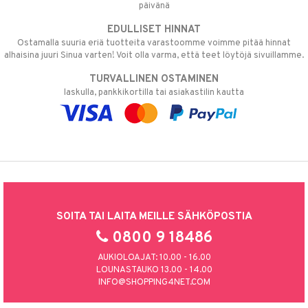
päivänä
EDULLISET HINNAT
Ostamalla suuria eriä tuotteita varastoomme voimme pitää hinnat
alhaisina juuri Sinua varten! Voit olla varma, että teet löytöjä sivuillamme.
TURVALLINEN OSTAMINEN
laskulla, pankkikortilla tai asiakastilin kautta
SOITA TAI LAITA MEILLE SÄHKÖPOSTIA
0800 9 18486
AUKIOLOAJAT: 10.00 - 16.00
LOUNASTAUKO 13.00 - 14.00
INFO@SHOPPING4NET.COM