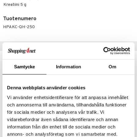
Kreatiini 5 g
spalvelu
ksiä & vastauksia
Tuotenumero
HPAKC-QH-250
tuotetta
 verkkokaupasta
Suositut tuotteet
kampanja
-25%
Samtycke
Information
Om
Denna webbplats använder cookies
Vi använder enhetsidentifierare för att anpassa innehållet
och annonserna till användarna, tillhandahålla funktioner
för sociala medier och analysera vår trafik. Vi
vidarebefordrar även sådana identifierare och annan
Alpha Plus Aminosyrakomplex
KSM66 Ashwagandha
information från din enhet till de sociala medier och
ALPHA PLUS
MEDICINEGARDEN
annons- och analysföretag som vi samarbetar med.