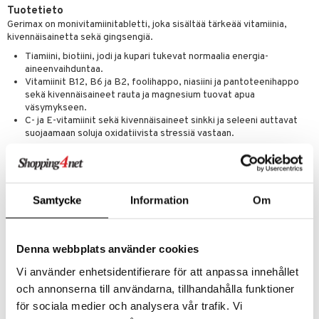
Tuotetieto
spalvelu
Gerimax on monivitamiinitabletti, joka sisältää tärkeää vitamiinia,
kivennäisainetta sekä gingsengiä.
ksiä & vastauksia
Tiamiini, biotiini, jodi ja kupari tukevat normaalia energia-
tuotetta
aineenvaihduntaa.
Vitamiinit B12, B6 ja B2, foolihappo, niasiini ja pantoteenihappo
 verkkokaupasta
sekä kivennäisaineet rauta ja magnesium tuovat apua
väsymykseen.
C- ja E-vitamiinit sekä kivennäisaineet sinkki ja seleeni auttavat
suojaamaan soluja oxidatiivista stressiä vastaan.
Ainesosien yhdistelmä on kehitetty erityisesti sekä fyysisen että
psyykkisen suorituskyvyn parantamiseen, väsymyksen torjumiseen
Samtycke
Information
Om
sekä antamaan keholle uutta energiaa.
Gerimax -tuotetta voidaan käyttää päivittäisenä energialisänä ympäri
vuoden. br>
Gerimax on yksi Euroopan johtavia gingseng-tuotteita ja
Denna webbplats använder cookies
lisäksi Pohjoismaiden markkinajohtaja. Se on virkistävä gingsengiin
perustuva energiavalmiste, joka edistää henkistä ja fyysistä
Vi använder enhetsidentifierare för att anpassa innehållet
suorituskykyä silloin kun tarvitset lisäenergiaa.
och annonserna till användarna, tillhandahålla funktioner
Annostus
för sociala medier och analysera vår trafik. Vi
Aikuiset ja yli 12-vuotiaat lapset: Yksi tabletti päivässä aterian