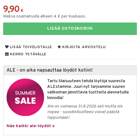
9,90
yt
verisuonet
ie
t
ood
€
Maksa osamaksulla alkaen 4 € per kuukausi.
talon kuorinta
 terveydenhuoltoa
poltto
rolia alentavat
LISÄÄ OSTOSKORIIN
talovoiteet
uolisto
rasvahapot
ta
inen
hiuspuu
ostuttimet
uutta säätelevät
LISÄÄ TOIVELISTALLE
KIRJOITA ARVOSTELU
t
riset rasvahapot
evitys
t
iini
KERRO YSTÄVÄLLE
 energiaa
nia vahvistavat
 & helpottava
 & K
ALE - on aika napsauttaa löydöt kotiin!
apia
tus
& nenä & kurkku
idantit
g
Tartu tilaisuuteen tehdä löytöjä suuresta
ALEstamme. Juuri nyt tarjoamme suuren
ulatus
iinit
valikoiman jännittäviä tuotteita alennetuilla
hinnoilla!
o
puli
iinit
Ale on voimassa 31.8.2026 asti mutta ole
n
uuri
nopea - suosikkituotteesi voivat päästä
loppumaan!
ndra
Näe kaikki ale-löydöt »
neraalit
uskyky