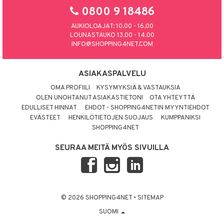
0800 9 18486
AUKIOLOAJAT: 10.00 - 16.00
LOUNASTAUKO 13.00 - 14.00
INFO@SHOPPING4NET.COM
ASIAKASPALVELU
OMA PROFIILI
KYSYMYKSIÄ & VASTAUKSIA
OLEN UNOHTANUT ASIAKASTIETONI
OTA YHTEYTTÄ
EDULLISET HINNAT
EHDOT - SHOPPING4NETIN MYYNTIEHDOT
EVÄSTEET
HENKILÖTIETOJEN SUOJAUS
KUMPPANIKSI
SHOPPING4NET
SEURAA MEITÄ MYÖS SIVUILLA
© 2026 SHOPPING4NET
•
SITEMAP
SUOMI