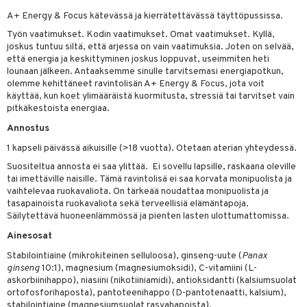
A+ Energy & Focus kätevässä ja kierrätettävässä täyttöpussissa.
yt
verisuonet
ie
t
ood
Työn vaatimukset. Kodin vaatimukset. Omat vaatimukset. Kyllä,
talon kuorinta
 terveydenhuoltoa
poltto
rolia alentavat
joskus tuntuu siltä, että arjessa on vain vaatimuksia. Joten on selvää,
että energia ja keskittyminen joskus loppuvat, useimmiten heti
talovoiteet
uolisto
rasvahapot
ta
lounaan jälkeen. Antaaksemme sinulle tarvitsemasi energiapotkun,
olemme kehittäneet ravintolisän A+ Energy & Focus, jota voit
inen
hiuspuu
ostuttimet
uutta säätelevät
käyttää, kun koet ylimääräistä kuormitusta, stressiä tai tarvitset vain
pitkäkestoista energiaa.
t
riset rasvahapot
evitys
t
iini
Annostus
 energiaa
nia vahvistavat
 & helpottava
 & K
1 kapseli päivässä aikuisille (>18 vuotta). Otetaan aterian yhteydessä.
apia
tus
& nenä & kurkku
idantit
g
Suositeltua annosta ei saa ylittää. Ei sovellu lapsille, raskaana oleville
tai imettäville naisille. Tämä ravintolisä ei saa korvata monipuolista ja
ulatus
iinit
vaihtelevaa ruokavaliota. On tärkeää noudattaa monipuolista ja
tasapainoista ruokavaliota sekä terveellisiä elämäntapoja.
o
puli
iinit
Säilytettävä huoneenlämmössä ja pienten lasten ulottumattomissa.
Ainesosat
n
uuri
Stabilointiaine (mikrokiteinen selluloosa), ginseng-uute (
Panax
ndra
ginseng
10:1), magnesium (magnesiumoksidi), C-vitamiini (L-
askorbiinihappo), niasiini (nikotiiniamidi), antioksidantti (kalsiumsuolat
neraalit
uskyky
ortofosforihaposta), pantoteenihappo (D-pantotenaatti, kalsium),
stabilointiaine (magnesiumsuolat rasvahapoista),