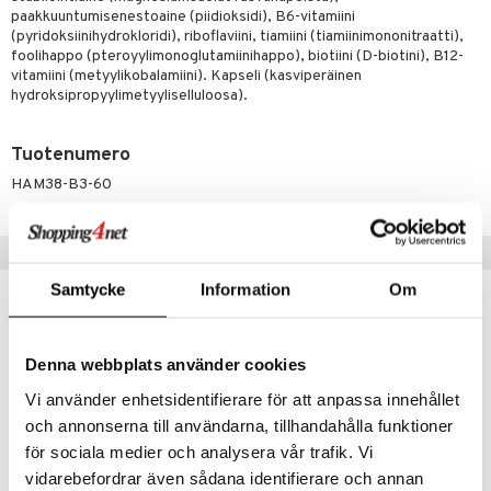
paakkuuntumisenestoaine (piidioksidi), B6-vitamiini
spalvelu
(pyridoksiinihydrokloridi), riboflaviini, tiamiini (tiamiinimononitraatti),
foolihappo (pteroyylimonoglutamiinihappo), biotiini (D-biotini), B12-
ksiä & vastauksia
vitamiini (metyylikobalamiini). Kapseli (kasviperäinen
hydroksipropyylimetyyliselluloosa).
tuotetta
 verkkokaupasta
Tuotenumero
HAM38-B3-60
Vinkkejä sinulle
Samtycke
Information
Om
Denna webbplats använder cookies
Vi använder enhetsidentifierare för att anpassa innehållet
och annonserna till användarna, tillhandahålla funktioner
för sociala medier och analysera vår trafik. Vi
vidarebefordrar även sådana identifierare och annan