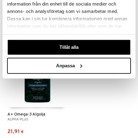
information från din enhet till de sociala medier och
annons- och analysföretag som vi samarbetar med.
A+ Energy & Focus
A+ Multi Vitamin
ALPHA PLUS
ALPHA PLUS
Dessa kan i sin tur kombinera informationen med annan
information som du har tillhandahållit eller som de har
10,90
17,90
€
€
samlat in när du har använt deras tjänster. Du godkänner
våra cookies vid fortsatt användande av vår webbplats.
Tillåt alla
Anpassa
A+ Omega-3 Algolja
ALPHA PLUS
21,91
€