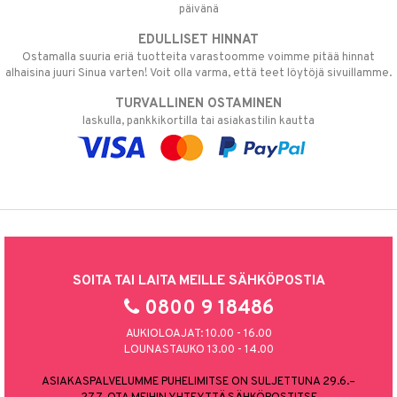
päivänä
EDULLISET HINNAT
Ostamalla suuria eriä tuotteita varastoomme voimme pitää hinnat
alhaisina juuri Sinua varten! Voit olla varma, että teet löytöjä sivuillamme.
TURVALLINEN OSTAMINEN
laskulla, pankkikortilla tai asiakastilin kautta
SOITA TAI LAITA MEILLE SÄHKÖPOSTIA
0800 9 18486
AUKIOLOAJAT: 10.00 - 16.00
LOUNASTAUKO 13.00 - 14.00
ASIAKASPALVELUMME PUHELIMITSE ON SULJETTUNA 29.6.–